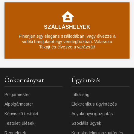
SZÁLLÁSHELYEK
Pihenjen egy elegáns szállodában, vagy élvezze a
vidéki hangulatot egy vendégházban. Válassza
Tokajt és élvezze a varázsát!
Önkormányzat
Ügyintézés
Polgármester
Titkárság
Alpolgármester
Elektronikus ügyintézés
Képviselő testület
Anyakönyvi igazgatás
Testületi ülések
Szociális ügyek
Rendeletek
Kereskedelmi igazgatás és