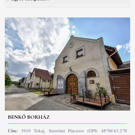
BENKŐ BORHÁZ
Cím:
3910 Tokaj, Szerelmi Pincesor (GPS: 48°06'43.2"N