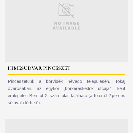
HIMESUDVAR PINCÉSZET
Pincészetünk a borvidék névadó településén, Tokaj
óvárosában, az egykor „borkereskedők utcája” -ként
emlegetett Bem út 2. szám alatt található (a főtértől 2 perces
sétával elérhető).