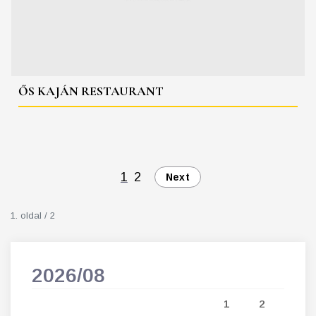
ŐS KAJÁN RESTAURANT
1
2
Next
1. oldal / 2
2026/08
202
5
1
2