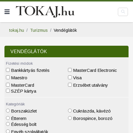
tokaj.hu
Turizmus
Vendéglátók
VENDÉGLÁTÓK
Fizetési módok
Bankkártyás fizetés
MasterCard Electronic
Maestro
Visa
MasterCard
Erzsébet utalvány
SZÉP kártya
Kategóriák
Borszaküzlet
Cukrászda, kávézó
Étterem
Borospince, borozó
Édesség bolt
Egyéb szolgáltatók