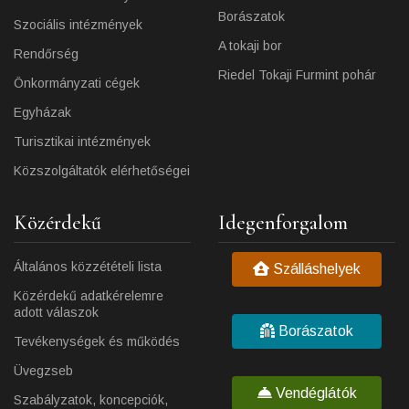
Borászatok
Szociális intézmények
A tokaji bor
Rendőrség
Riedel Tokaji Furmint pohár
Önkormányzati cégek
Egyházak
Turisztikai intézmények
Közszolgáltatók elérhetőségei
Közérdekű
Idegenforgalom
Általános közzétételi lista
Szálláshelyek
Közérdekű adatkérelemre
adott válaszok
Borászatok
Tevékenységek és működés
Üvegzseb
Vendéglátók
Szabályzatok, koncepciók,