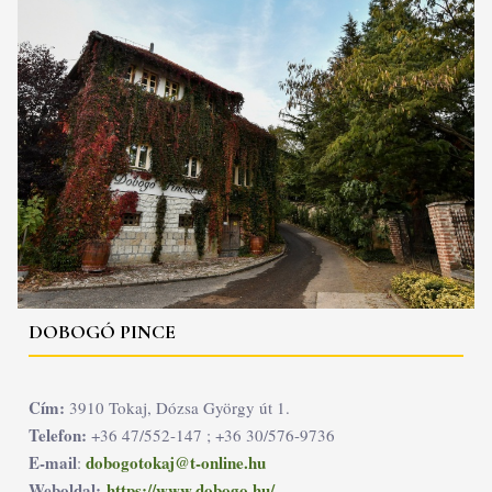
DOBOGÓ PINCE
Cím:
3910 Tokaj, Dózsa György út 1.
Telefon:
+36 47/552-147 ; +36 30/576-9736
E-mail
dobogotokaj@t-online.hu
:
Weboldal:
https://www.dobogo.hu/