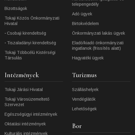
telepengedély
Bizottságok
Adó ügyek
Tokaji Közös Önkormányzati
Hivatal
Birtokvédelem
Csobaji kirendeltség
Önkormányzati lakás ügyek
Tiszaladányi kirendeltség
Eladó/kiadó önkormányzati
ingatlanok (frissítés alatt)
Tokaji Többcélú Kistérségi
Társulás
Hagyatéki ügyek
Intézmények
Turizmus
Tokaji Járási Hivatal
Szálláshelyek
Tokaji Városüzemeltető
Vendéglátók
Szervezet
Lehetőségek
Egészségügyi intézmények
Oktatási intézmények
Bor
Kulturális intézmények