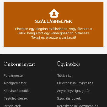
SZÁLLÁSHELYEK
Pihenjen egy elegáns szállodában, vagy élvezze a
vidéki hangulatot egy vendégházban. Válassza
Tokajt és élvezze a varázsát!
Önkormányzat
Ügyintézés
Polgármester
Titkárság
Alpolgármester
Elektronikus ügyintézés
Képviselő testület
Anyakönyvi igazgatás
Testületi ülések
Szociális ügyek
Rendeletek
Kereskedelmi igazgatás és