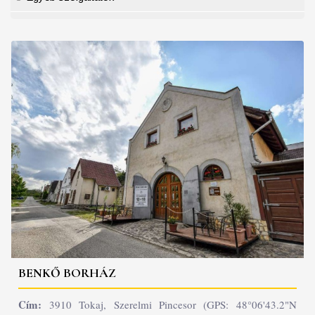
BENKŐ BORHÁZ
Cím:
3910 Tokaj, Szerelmi Pincesor (GPS: 48°06'43.2"N