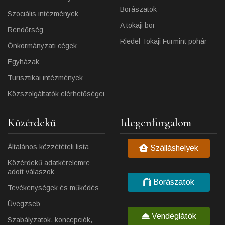
Borászatok
Szociális intézmények
A tokaji bor
Rendőrség
Riedel Tokaji Furmint pohár
Önkormányzati cégek
Egyházak
Turisztikai intézmények
Közszolgáltatók elérhetőségei
Közérdekű
Idegenforgalom
Általános közzétételi lista
Szálláshelyek
Közérdekű adatkérelemre
adott válaszok
Borászatok
Tevékenységek és működés
Üvegzseb
Vendéglátók
Szabályzatok, koncepciók,