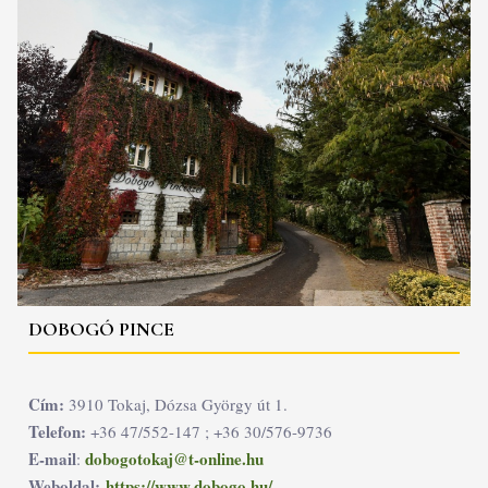
DOBOGÓ PINCE
Cím:
3910 Tokaj, Dózsa György út 1.
Telefon:
+36 47/552-147 ; +36 30/576-9736
E-mail
dobogotokaj@t-online.hu
:
Weboldal:
https://www.dobogo.hu/