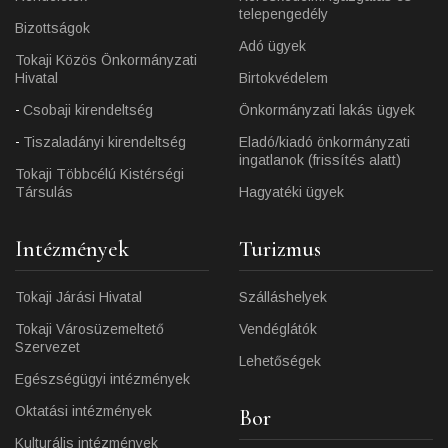
telepengedély
Bizottságok
Adó ügyek
Tokaji Közös Önkormányzati
Hivatal
Birtokvédelem
Csobaji kirendeltség
Önkormányzati lakás ügyek
Tiszaladányi kirendeltség
Eladó/kiadó önkormányzati
ingatlanok (frissítés alatt)
Tokaji Többcélú Kistérségi
Társulás
Hagyatéki ügyek
Intézmények
Turizmus
Tokaji Járási Hivatal
Szálláshelyek
Tokaji Városüzemeltető
Vendéglátók
Szervezet
Lehetőségek
Egészségügyi intézmények
Oktatási intézmények
Bor
Kulturális intézmények