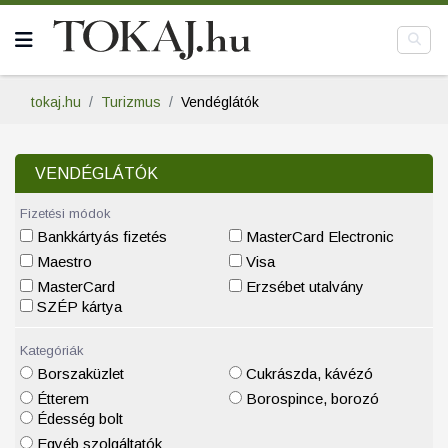
tokaj.hu
Turizmus
Vendéglátók
VENDÉGLÁTÓK
Fizetési módok
Bankkártyás fizetés
MasterCard Electronic
Maestro
Visa
MasterCard
Erzsébet utalvány
SZÉP kártya
Kategóriák
Borszaküzlet
Cukrászda, kávézó
Étterem
Borospince, borozó
Édesség bolt
Egyéb szolgáltatók