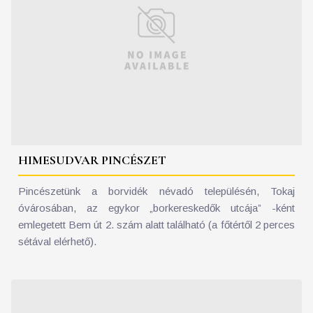
HIMESUDVAR PINCÉSZET
Pincészetünk a borvidék névadó településén, Tokaj
óvárosában, az egykor „borkereskedők utcája” -ként
emlegetett Bem út 2. szám alatt található (a főtértől 2 perces
sétával elérhető).