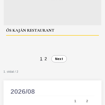
ŐS KAJÁN RESTAURANT
1
2
Next
1. oldal / 2
2026/08
202
5
1
2