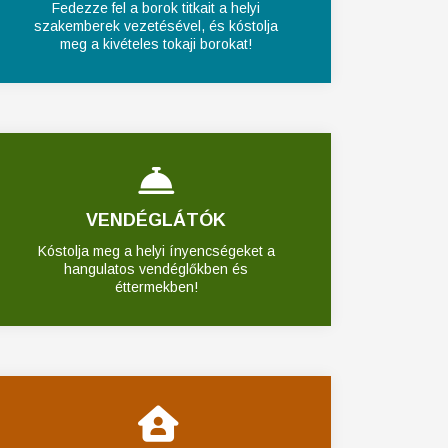
Fedezze fel a borok titkait a helyi
szakemberek vezetésével, és kóstolja
meg a kivételes tokaji borokat!
VENDÉGLÁTÓK
Kóstolja meg a helyi ínyencségeket a
hangulatos vendéglőkben és
éttermekben!