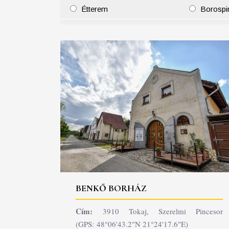
Étterem
Borospi
25
26
27
28
29
30
31
29
30
BENKŐ BORHÁZ
Cím:
3910 Tokaj, Szerelmi Pincesor
(GPS: 48°06'43.2"N 21°24'17.6"E)