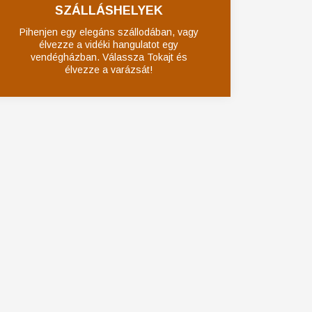
SZÁLLÁSHELYEK
Pihenjen egy elegáns szállodában, vagy
élvezze a vidéki hangulatot egy
vendégházban. Válassza Tokajt és
élvezze a varázsát!