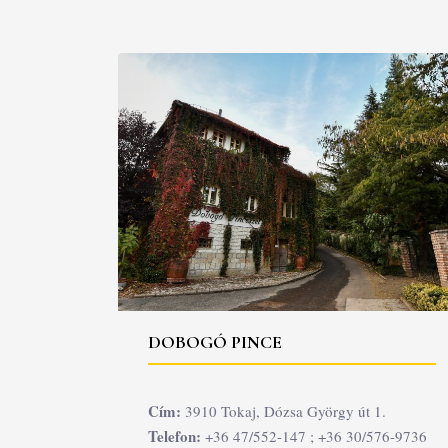
DOBOGÓ PINCE
Cím:
3910 Tokaj, Dózsa György út 1.
Telefon:
+36 47/552-147 ; +36 30/576-9736