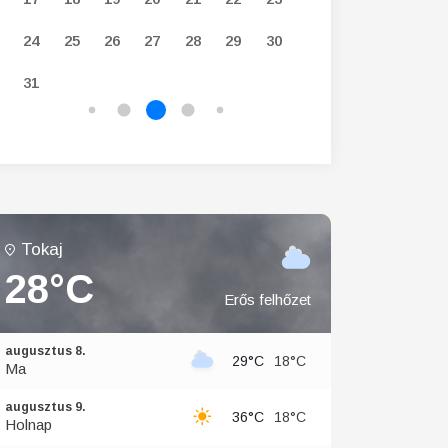
24
25
26
27
28
29
30
28
29
30
31
Tokaj
28°C
Erős felhőzet
augusztus 8.
29°C
18°C
Ma
augusztus 9.
36°C
18°C
Holnap