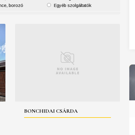
nce, borozó
Egyéb szolgáltatók
27
28
29
30
31
BONCHIDAI CSÁRDA