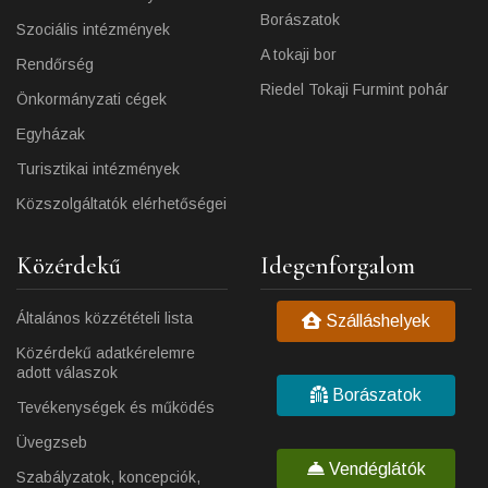
Borászatok
Szociális intézmények
A tokaji bor
Rendőrség
Riedel Tokaji Furmint pohár
Önkormányzati cégek
Egyházak
Turisztikai intézmények
Közszolgáltatók elérhetőségei
Közérdekű
Idegenforgalom
Általános közzétételi lista
Szálláshelyek
Közérdekű adatkérelemre
adott válaszok
Borászatok
Tevékenységek és működés
Üvegzseb
Vendéglátók
Szabályzatok, koncepciók,