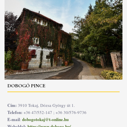
DOBOGÓ PINCE
Cím:
3910 Tokaj, Dózsa György út 1.
Telefon:
+36 47/552-147 ; +36 30/576-9736
E-mail
dobogotokaj@t-online.hu
:
Weboldal:
https://www.dobogo.hu/