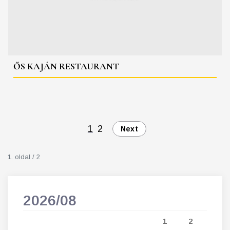
ŐS KAJÁN RESTAURANT
1
2
Next
1. oldal / 2
2026/08
202
5
1
2