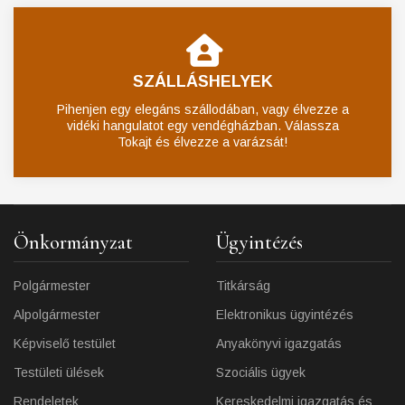
SZÁLLÁSHELYEK
Pihenjen egy elegáns szállodában, vagy élvezze a
vidéki hangulatot egy vendégházban. Válassza
Tokajt és élvezze a varázsát!
Önkormányzat
Ügyintézés
Polgármester
Titkárság
Alpolgármester
Elektronikus ügyintézés
Képviselő testület
Anyakönyvi igazgatás
Testületi ülések
Szociális ügyek
Rendeletek
Kereskedelmi igazgatás és