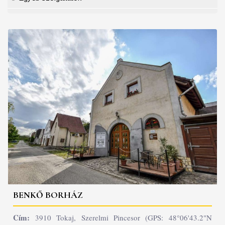
BENKŐ BORHÁZ
Cím:
3910 Tokaj, Szerelmi Pincesor (GPS: 48°06'43.2"N