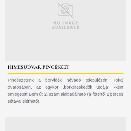
HIMESUDVAR PINCÉSZET
Pincészetünk a borvidék névadó településén, Tokaj
óvárosában, az egykor „borkereskedők utcája” -ként
emlegetett Bem út 2. szám alatt található (a főtértől 2 perces
sétával elérhető).