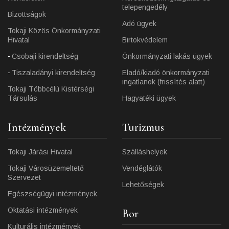
telepengedély
Bizottságok
Adó ügyek
Tokaji Közös Önkormányzati
Hivatal
Birtokvédelem
Csobaji kirendeltség
Önkormányzati lakás ügyek
Tiszaladányi kirendeltség
Eladó/kiadó önkormányzati
ingatlanok (frissítés alatt)
Tokaji Többcélú Kistérségi
Társulás
Hagyatéki ügyek
Intézmények
Turizmus
Tokaji Járási Hivatal
Szálláshelyek
Tokaji Városüzemeltető
Vendéglátók
Szervezet
Lehetőségek
Egészségügyi intézmények
Oktatási intézmények
Bor
Kulturális intézmények