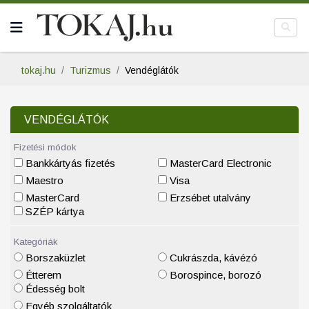
tokaj.hu
Turizmus
Vendéglátók
VENDÉGLÁTÓK
Fizetési módok
Bankkártyás fizetés
MasterCard Electronic
Maestro
Visa
MasterCard
Erzsébet utalvány
SZÉP kártya
Kategóriák
Borszaküzlet
Cukrászda, kávézó
Étterem
Borospince, borozó
Édesség bolt
Egyéb szolgáltatók