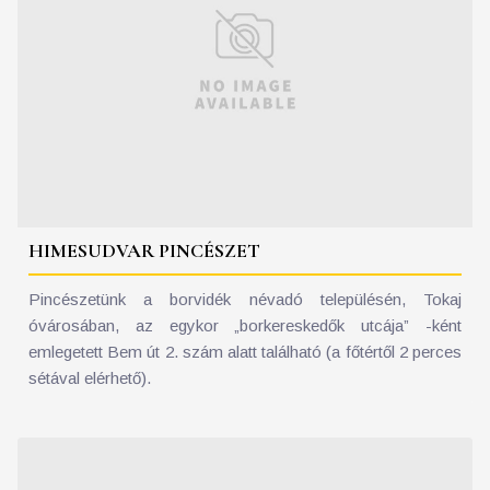
HIMESUDVAR PINCÉSZET
Pincészetünk a borvidék névadó településén, Tokaj
óvárosában, az egykor „borkereskedők utcája” -ként
emlegetett Bem út 2. szám alatt található (a főtértől 2 perces
sétával elérhető).