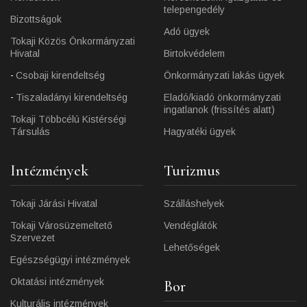
telepengedély
Bizottságok
Adó ügyek
Tokaji Közös Önkormányzati
Hivatal
Birtokvédelem
Csobaji kirendeltség
Önkormányzati lakás ügyek
Tiszaladányi kirendeltség
Eladó/kiadó önkormányzati
ingatlanok (frissítés alatt)
Tokaji Többcélú Kistérségi
Társulás
Hagyatéki ügyek
Intézmények
Turizmus
Tokaji Járási Hivatal
Szálláshelyek
Tokaji Városüzemeltető
Vendéglátók
Szervezet
Lehetőségek
Egészségügyi intézmények
Oktatási intézmények
Bor
Kulturális intézmények