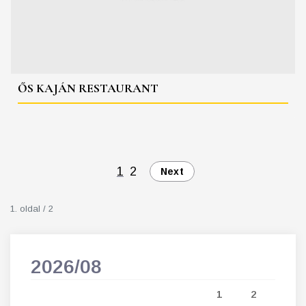
ŐS KAJÁN RESTAURANT
1
2
Next
1. oldal / 2
2026/08
202
5
1
2