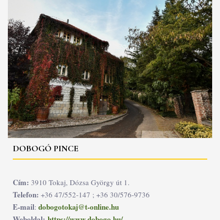
DOBOGÓ PINCE
Cím:
3910 Tokaj, Dózsa György út 1.
Telefon:
+36 47/552-147 ; +36 30/576-9736
E-mail
dobogotokaj@t-online.hu
:
Weboldal:
https://www.dobogo.hu/