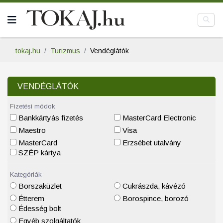
tokaj.hu
Turizmus
Vendéglátók
VENDÉGLÁTÓK
Fizetési módok
Bankkártyás fizetés
MasterCard Electronic
Maestro
Visa
MasterCard
Erzsébet utalvány
SZÉP kártya
Kategóriák
Borszaküzlet
Cukrászda, kávézó
Étterem
Borospince, borozó
Édesség bolt
Egyéb szolgáltatók