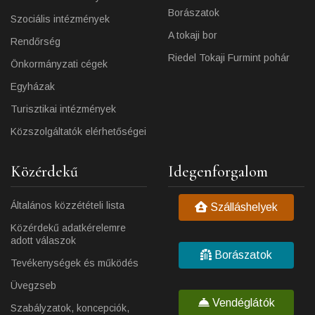
Borászatok
Szociális intézmények
A tokaji bor
Rendőrség
Riedel Tokaji Furmint pohár
Önkormányzati cégek
Egyházak
Turisztikai intézmények
Közszolgáltatók elérhetőségei
Közérdekű
Idegenforgalom
Általános közzétételi lista
Szálláshelyek
Közérdekű adatkérelemre
adott válaszok
Borászatok
Tevékenységek és működés
Üvegzseb
Vendéglátók
Szabályzatok, koncepciók,