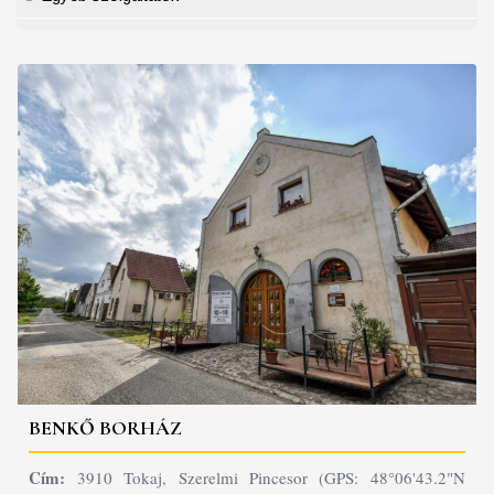
BENKŐ BORHÁZ
Cím:
3910 Tokaj, Szerelmi Pincesor (GPS: 48°06'43.2"N