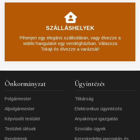
SZÁLLÁSHELYEK
Pihenjen egy elegáns szállodában, vagy élvezze a
vidéki hangulatot egy vendégházban. Válassza
Tokajt és élvezze a varázsát!
Önkormányzat
Ügyintézés
Polgármester
Titkárság
Alpolgármester
Elektronikus ügyintézés
Képviselő testület
Anyakönyvi igazgatás
Testületi ülések
Szociális ügyek
Rendeletek
Kereskedelmi igazgatás és