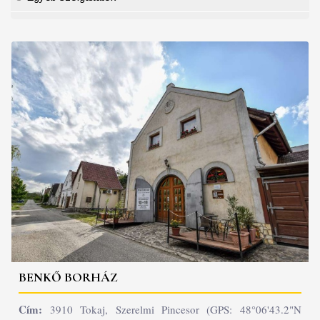
BENKŐ BORHÁZ
Cím:
3910 Tokaj, Szerelmi Pincesor (GPS: 48°06'43.2"N