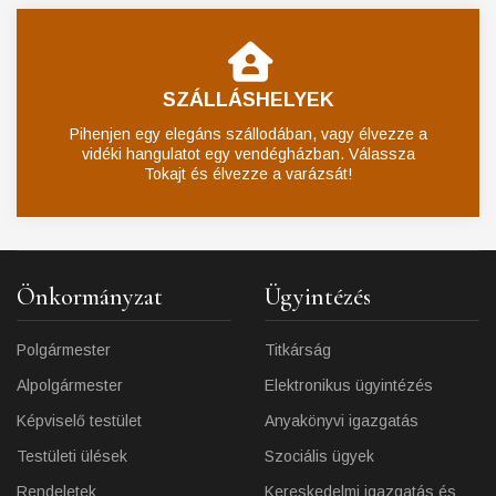
SZÁLLÁSHELYEK
Pihenjen egy elegáns szállodában, vagy élvezze a
vidéki hangulatot egy vendégházban. Válassza
Tokajt és élvezze a varázsát!
Önkormányzat
Ügyintézés
Polgármester
Titkárság
Alpolgármester
Elektronikus ügyintézés
Képviselő testület
Anyakönyvi igazgatás
Testületi ülések
Szociális ügyek
Rendeletek
Kereskedelmi igazgatás és