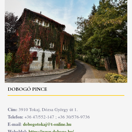
DOBOGÓ PINCE
Cím:
3910 Tokaj, Dózsa György út 1.
Telefon:
+36 47/552-147 ; +36 30/576-9736
E-mail
dobogotokaj@t-online.hu
:
Weboldal:
https://www.dobogo.hu/