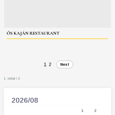
ŐS KAJÁN RESTAURANT
1
2
Next
1. oldal / 2
2026/08
202
5
1
2