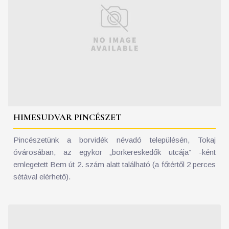
HIMESUDVAR PINCÉSZET
Pincészetünk a borvidék névadó településén, Tokaj
óvárosában, az egykor „borkereskedők utcája” -ként
emlegetett Bem út 2. szám alatt található (a főtértől 2 perces
sétával elérhető).