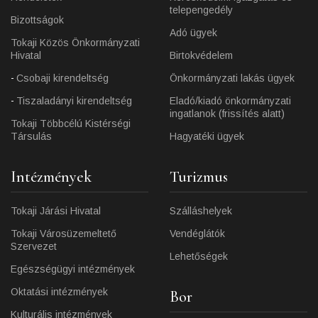
telepengedély
Bizottságok
Adó ügyek
Tokaji Közös Önkormányzati
Hivatal
Birtokvédelem
Csobaji kirendeltség
Önkormányzati lakás ügyek
Tiszaladányi kirendeltség
Eladó/kiadó önkormányzati
ingatlanok (frissítés alatt)
Tokaji Többcélú Kistérségi
Társulás
Hagyatéki ügyek
Intézmények
Turizmus
Tokaji Járási Hivatal
Szálláshelyek
Tokaji Városüzemeltető
Vendéglátók
Szervezet
Lehetőségek
Egészségügyi intézmények
Oktatási intézmények
Bor
Kulturális intézmények