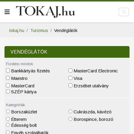
tokaj.hu
Turizmus
Vendéglátók
VENDÉGLÁTÓK
Fizetési módok
Bankkártyás fizetés
MasterCard Electronic
Maestro
Visa
MasterCard
Erzsébet utalvány
SZÉP kártya
Kategóriák
Borszaküzlet
Cukrászda, kávézó
Étterem
Borospince, borozó
Édesség bolt
Egyéb szolgáltatók