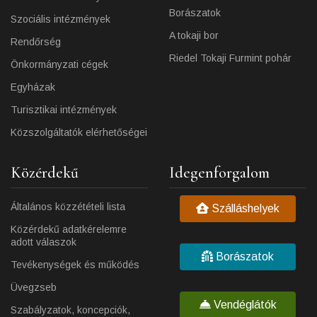
Borászatok
Szociális intézmények
A tokaji bor
Rendőrség
Riedel Tokaji Furmint pohár
Önkormányzati cégek
Egyházak
Turisztikai intézmények
Közszolgáltatók elérhetőségei
Közérdekű
Idegenforgalom
Általános közzétételi lista
Szálláshelyek
Közérdekű adatkérelemre
adott válaszok
Borászatok
Tevékenységek és működés
Üvegzseb
Vendéglátók
Szabályzatok, koncepciók,