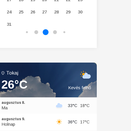
24
25
26
27
28
29
30
28
29
30
31
Tokaj
26°C
Kevés felhő
augusztus 8.
33°C
18°C
Ma
augusztus 9.
36°C
17°C
Holnap