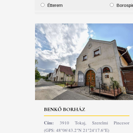
Étterem
Borospi
25
26
27
28
29
30
31
29
30
BENKŐ BORHÁZ
Cím:
3910 Tokaj, Szerelmi Pincesor
(GPS: 48°06'43.2"N 21°24'17.6"E)