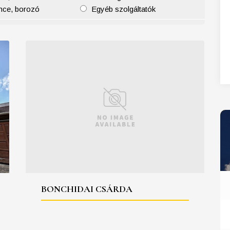
nce, borozó
Egyéb szolgáltatók
27
28
29
30
31
BONCHIDAI CSÁRDA