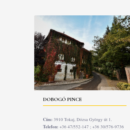
DOBOGÓ PINCE
Cím:
3910 Tokaj, Dózsa György út 1.
Telefon:
+36 47/552-147 ; +36 30/576-9736