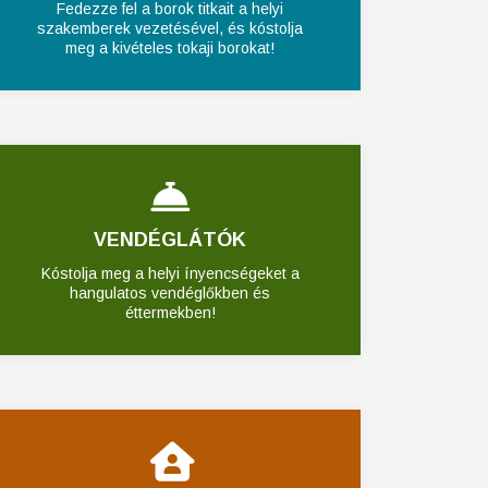
Fedezze fel a borok titkait a helyi
szakemberek vezetésével, és kóstolja
meg a kivételes tokaji borokat!
VENDÉGLÁTÓK
Kóstolja meg a helyi ínyencségeket a
hangulatos vendéglőkben és
éttermekben!