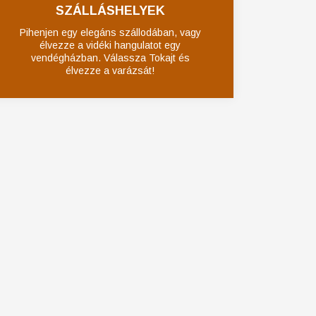
SZÁLLÁSHELYEK
Pihenjen egy elegáns szállodában, vagy
élvezze a vidéki hangulatot egy
vendégházban. Válassza Tokajt és
élvezze a varázsát!