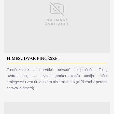
HIMESUDVAR PINCÉSZET
Pincészetünk a borvidék névadó településén, Tokaj
óvárosában, az egykor „borkereskedők utcája” -ként
emlegetett Bem út 2. szám alatt található (a főtértől 2 perces
sétával elérhető).