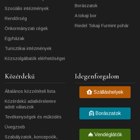
Borászatok
Szociális intézmények
A tokaji bor
Rendőrség
Riedel Tokaji Furmint pohár
Önkormányzati cégek
Egyházak
Turisztikai intézmények
Közszolgáltatók elérhetőségei
Közérdekű
Idegenforgalom
Általános közzétételi lista
Szálláshelyek
Közérdekű adatkérelemre
adott válaszok
Borászatok
Tevékenységek és működés
Üvegzseb
Vendéglátók
Szabályzatok, koncepciók,