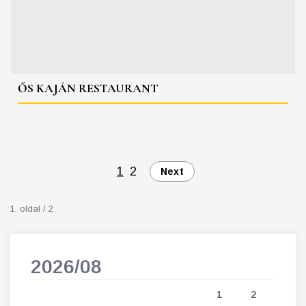
ŐS KAJÁN RESTAURANT
1
2
Next
1. oldal / 2
2026/08
202
5
1
2