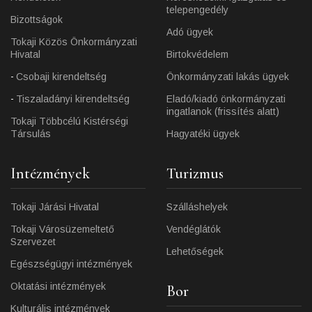
telepengedély
Bizottságok
Adó ügyek
Tokaji Közös Önkormányzati
Hivatal
Birtokvédelem
Csobaji kirendeltség
Önkormányzati lakás ügyek
Tiszaladányi kirendeltség
Eladó/kiadó önkormányzati
ingatlanok (frissítés alatt)
Tokaji Többcélú Kistérségi
Társulás
Hagyatéki ügyek
Intézmények
Turizmus
Tokaji Járási Hivatal
Szálláshelyek
Tokaji Városüzemeltető
Vendéglátók
Szervezet
Lehetőségek
Egészségügyi intézmények
Oktatási intézmények
Bor
Kulturális intézmények