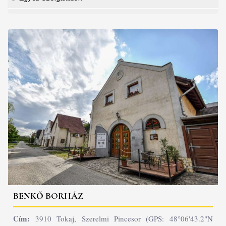
BENKŐ BORHÁZ
Cím:
3910 Tokaj, Szerelmi Pincesor (GPS: 48°06'43.2"N