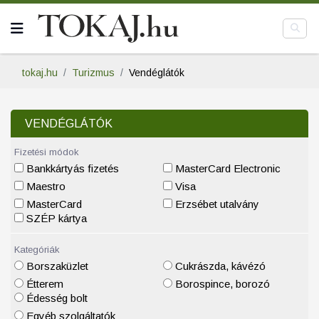
tokaj.hu
Turizmus
Vendéglátók
VENDÉGLÁTÓK
Fizetési módok
Bankkártyás fizetés
MasterCard Electronic
Maestro
Visa
MasterCard
Erzsébet utalvány
SZÉP kártya
Kategóriák
Borszaküzlet
Cukrászda, kávézó
Étterem
Borospince, borozó
Édesség bolt
Egyéb szolgáltatók