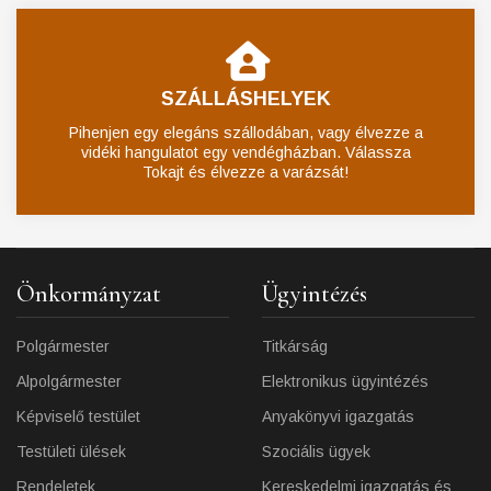
SZÁLLÁSHELYEK
Pihenjen egy elegáns szállodában, vagy élvezze a
vidéki hangulatot egy vendégházban. Válassza
Tokajt és élvezze a varázsát!
Önkormányzat
Ügyintézés
Polgármester
Titkárság
Alpolgármester
Elektronikus ügyintézés
Képviselő testület
Anyakönyvi igazgatás
Testületi ülések
Szociális ügyek
Rendeletek
Kereskedelmi igazgatás és