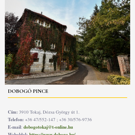
DOBOGÓ PINCE
Cím:
3910 Tokaj, Dózsa György út 1.
Telefon:
+36 47/552-147 ; +36 30/576-9736
E-mail
dobogotokaj@t-online.hu
:
Weboldal:
https://www.dobogo.hu/