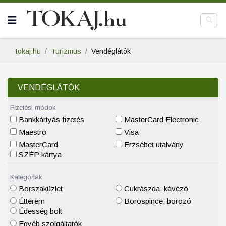
tokaj.hu
Turizmus
Vendéglátók
VENDÉGLÁTÓK
Fizetési módok
Bankkártyás fizetés
MasterCard Electronic
Maestro
Visa
MasterCard
Erzsébet utalvány
SZÉP kártya
Kategóriák
Borszaküzlet
Cukrászda, kávézó
Étterem
Borospince, borozó
Édesség bolt
Egyéb szolgáltatók