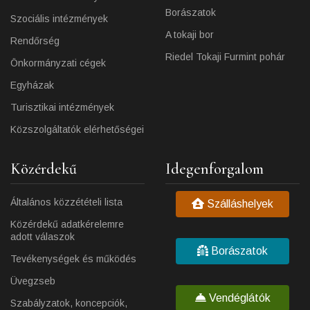
Borászatok
Szociális intézmények
A tokaji bor
Rendőrség
Riedel Tokaji Furmint pohár
Önkormányzati cégek
Egyházak
Turisztikai intézmények
Közszolgáltatók elérhetőségei
Közérdekű
Idegenforgalom
Általános közzétételi lista
Szálláshelyek
Közérdekű adatkérelemre
adott válaszok
Borászatok
Tevékenységek és működés
Üvegzseb
Vendéglátók
Szabályzatok, koncepciók,