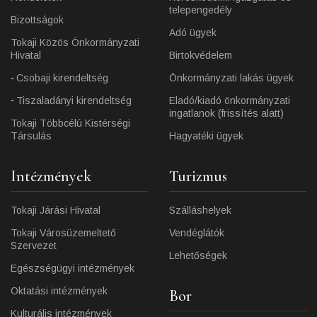
telepengedély
Bizottságok
Adó ügyek
Tokaji Közös Önkormányzati
Hivatal
Birtokvédelem
Csobaji kirendeltség
Önkormányzati lakás ügyek
Tiszaladányi kirendeltség
Eladó/kiadó önkormányzati
ingatlanok (frissítés alatt)
Tokaji Többcélú Kistérségi
Társulás
Hagyatéki ügyek
Intézmények
Turizmus
Tokaji Járási Hivatal
Szálláshelyek
Tokaji Városüzemeltető
Vendéglátók
Szervezet
Lehetőségek
Egészségügyi intézmények
Oktatási intézmények
Bor
Kulturális intézmények