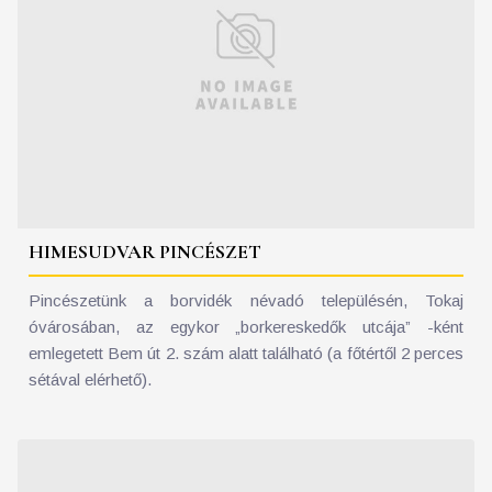
HIMESUDVAR PINCÉSZET
Pincészetünk a borvidék névadó településén, Tokaj
óvárosában, az egykor „borkereskedők utcája” -ként
emlegetett Bem út 2. szám alatt található (a főtértől 2 perces
sétával elérhető).