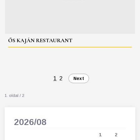
ŐS KAJÁN RESTAURANT
1
2
Next
1. oldal / 2
2026/08
202
5
1
2