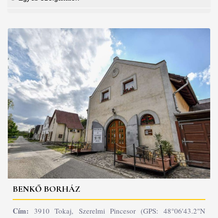
BENKŐ BORHÁZ
Cím:
3910 Tokaj, Szerelmi Pincesor (GPS: 48°06'43.2"N