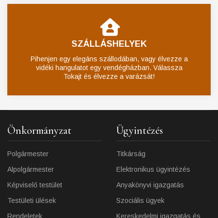
SZÁLLÁSHELYEK
Pihenjen egy elegáns szállodában, vagy élvezze a
vidéki hangulatot egy vendégházban. Válassza
Tokajt és élvezze a varázsát!
Önkormányzat
Ügyintézés
Polgármester
Titkárság
Alpolgármester
Elektronikus ügyintézés
Képviselő testület
Anyakönyvi igazgatás
Testületi ülések
Szociális ügyek
Rendeletek
Kereskedelmi igazgatás és