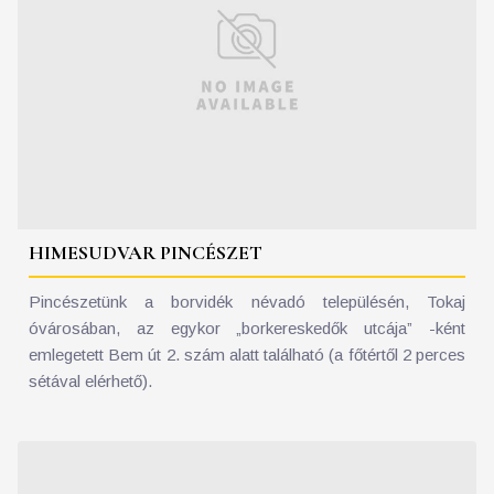
HIMESUDVAR PINCÉSZET
Pincészetünk a borvidék névadó településén, Tokaj
óvárosában, az egykor „borkereskedők utcája” -ként
emlegetett Bem út 2. szám alatt található (a főtértől 2 perces
sétával elérhető).