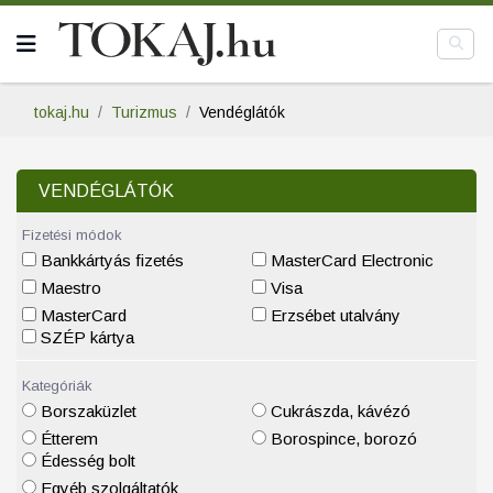
tokaj.hu
Turizmus
Vendéglátók
VENDÉGLÁTÓK
Fizetési módok
Bankkártyás fizetés
MasterCard Electronic
Maestro
Visa
MasterCard
Erzsébet utalvány
SZÉP kártya
Kategóriák
Borszaküzlet
Cukrászda, kávézó
Étterem
Borospince, borozó
Édesség bolt
Egyéb szolgáltatók