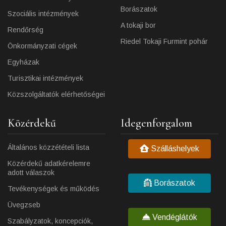
Borászatok
Szociális intézmények
A tokaji bor
Rendőrség
Riedel Tokaji Furmint pohár
Önkormányzati cégek
Egyházak
Turisztikai intézmények
Közszolgáltatók elérhetőségei
Közérdekű
Idegenforgalom
Általános közzétételi lista
Szálláshelyek
Közérdekű adatkérelemre
adott válaszok
Borászatok
Tevékenységek és működés
Üvegzseb
Vendéglátók
Szabályzatok, koncepciók,