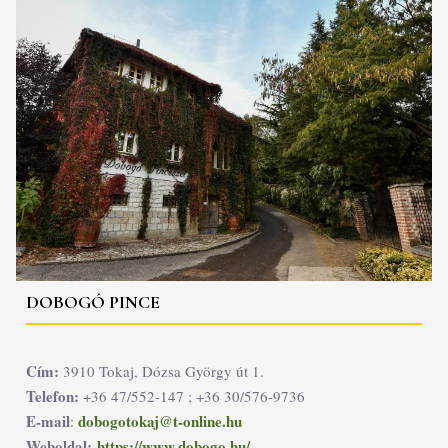
DOBOGÓ PINCE
Cím:
3910 Tokaj, Dózsa György út 1.
Telefon:
+36 47/552-147 ; +36 30/576-9736
E-mail
dobogotokaj@t-online.hu
:
Weboldal:
https://www.dobogo.hu/