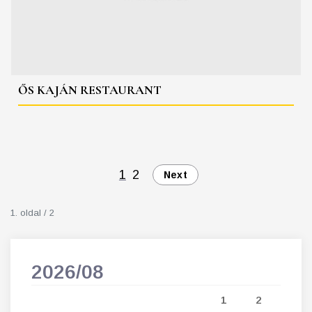
ŐS KAJÁN RESTAURANT
1
2
Next
1. oldal / 2
2026/08
202
5
1
2