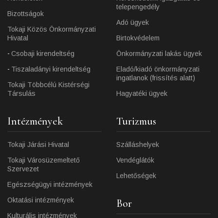
telepengedély
Bizottságok
Adó ügyek
Tokaji Közös Önkormányzati
Hivatal
Birtokvédelem
Csobaji kirendeltség
Önkormányzati lakás ügyek
Tiszaladányi kirendeltség
Eladó/kiadó önkormányzati
ingatlanok (frissítés alatt)
Tokaji Többcélú Kistérségi
Társulás
Hagyatéki ügyek
Intézmények
Turizmus
Tokaji Járási Hivatal
Szálláshelyek
Tokaji Városüzemeltető
Vendéglátók
Szervezet
Lehetőségek
Egészségügyi intézmények
Oktatási intézmények
Bor
Kulturális intézmények