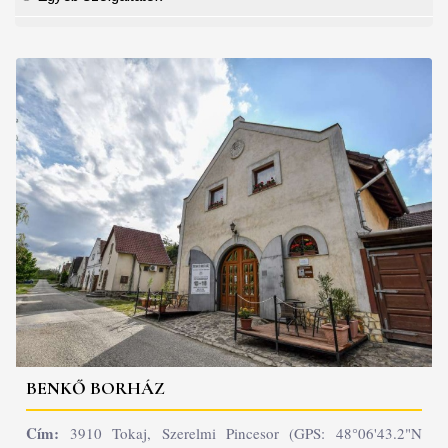
BENKŐ BORHÁZ
Cím:
3910 Tokaj, Szerelmi Pincesor (GPS: 48°06'43.2"N