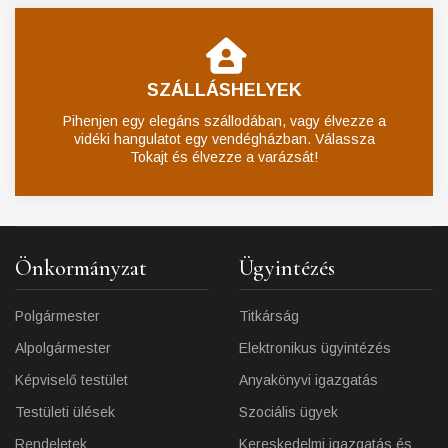
SZÁLLÁSHELYEK
Pihenjen egy elegáns szállodában, vagy élvezze a
vidéki hangulatot egy vendégházban. Válassza
Tokajt és élvezze a varázsát!
Önkormányzat
Ügyintézés
Polgármester
Titkárság
Alpolgármester
Elektronikus ügyintézés
Képviselő testület
Anyakönyvi igazgatás
Testületi ülések
Szociális ügyek
Rendeletek
Kereskedelmi igazgatás és