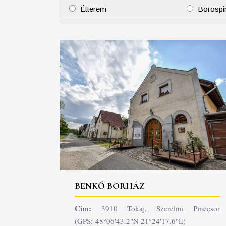
Étterem
Borospi
25
26
27
28
29
30
31
29
30
BENKŐ BORHÁZ
Cím:
3910 Tokaj, Szerelmi Pincesor
(GPS: 48°06'43.2"N 21°24'17.6"E)