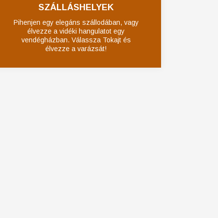
SZÁLLÁSHELYEK
Pihenjen egy elegáns szállodában, vagy
élvezze a vidéki hangulatot egy
vendégházban. Válassza Tokajt és
élvezze a varázsát!