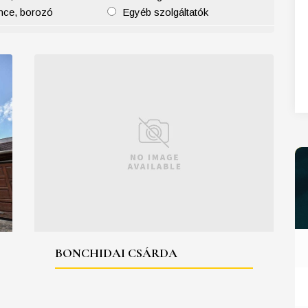
nce, borozó
Egyéb szolgáltatók
27
28
29
30
31
BONCHIDAI CSÁRDA