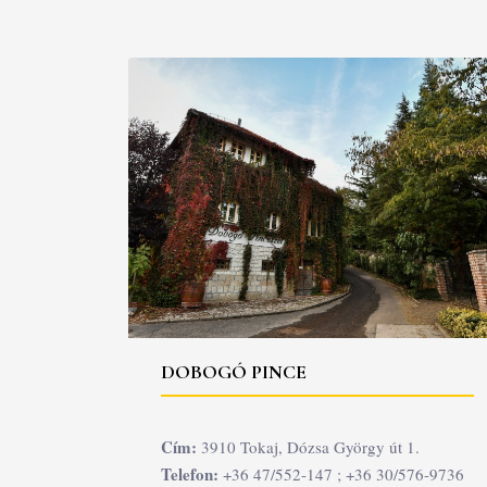
DOBOGÓ PINCE
Cím:
3910 Tokaj, Dózsa György út 1.
Telefon:
+36 47/552-147 ; +36 30/576-9736