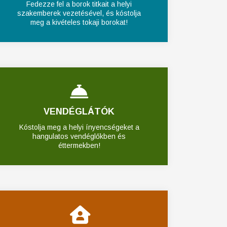
Fedezze fel a borok titkait a helyi
szakemberek vezetésével, és kóstolja
meg a kivételes tokaji borokat!
VENDÉGLÁTÓK
Kóstolja meg a helyi ínyencségeket a
hangulatos vendéglőkben és
éttermekben!