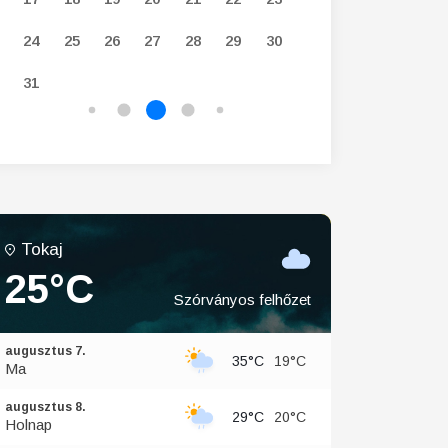
24
25
26
27
28
29
30
28
29
30
31
Tokaj
25°C
Szórványos felhőzet
augusztus 7.
35°C
19°C
Ma
augusztus 8.
29°C
20°C
Holnap