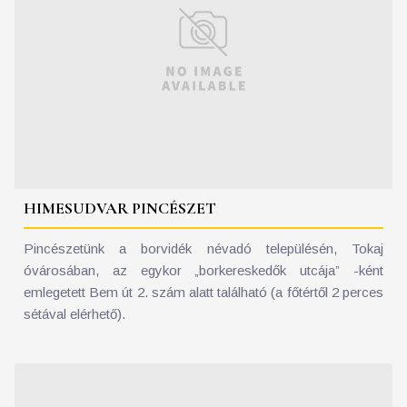
HIMESUDVAR PINCÉSZET
Pincészetünk a borvidék névadó településén, Tokaj
óvárosában, az egykor „borkereskedők utcája” -ként
emlegetett Bem út 2. szám alatt található (a főtértől 2 perces
sétával elérhető).