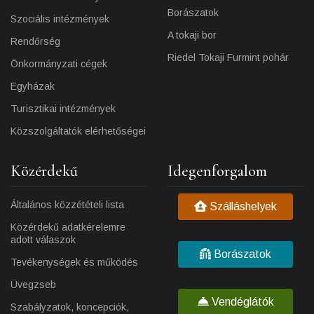
Borászatok
Szociális intézmények
A tokaji bor
Rendőrség
Riedel Tokaji Furmint pohár
Önkormányzati cégek
Egyházak
Turisztikai intézmények
Közszolgáltatók elérhetőségei
Közérdekű
Idegenforgalom
Általános közzétételi lista
Szálláshelyek
Közérdekű adatkérelemre
adott válaszok
Borászatok
Tevékenységek és működés
Üvegzseb
Vendéglátók
Szabályzatok, koncepciók,