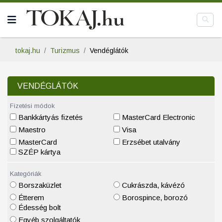
tokaj.hu
Turizmus
Vendéglátók
VENDÉGLÁTÓK
Fizetési módok
Bankkártyás fizetés
MasterCard Electronic
Maestro
Visa
MasterCard
Erzsébet utalvány
SZÉP kártya
Kategóriák
Borszaküzlet
Cukrászda, kávézó
Étterem
Borospince, borozó
Édesség bolt
Egyéb szolgáltatók