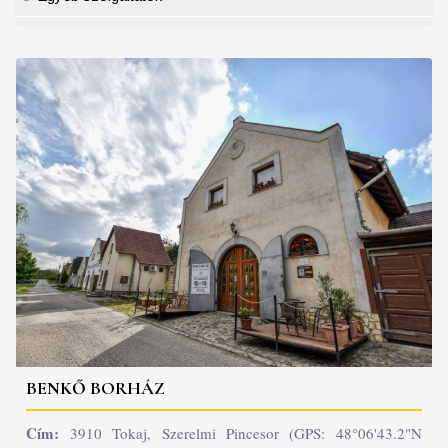
BENKŐ BORHÁZ
Cím:
3910 Tokaj, Szerelmi Pincesor (GPS: 48°06'43.2"N