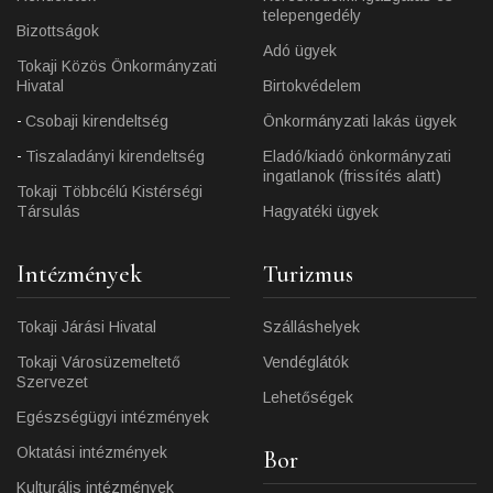
telepengedély
Bizottságok
Adó ügyek
Tokaji Közös Önkormányzati
Hivatal
Birtokvédelem
Csobaji kirendeltség
Önkormányzati lakás ügyek
Tiszaladányi kirendeltség
Eladó/kiadó önkormányzati
ingatlanok (frissítés alatt)
Tokaji Többcélú Kistérségi
Társulás
Hagyatéki ügyek
Intézmények
Turizmus
Tokaji Járási Hivatal
Szálláshelyek
Tokaji Városüzemeltető
Vendéglátók
Szervezet
Lehetőségek
Egészségügyi intézmények
Oktatási intézmények
Bor
Kulturális intézmények