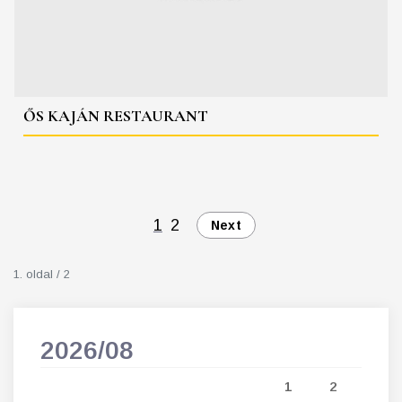
ŐS KAJÁN RESTAURANT
1
2
Next
1. oldal / 2
2026/08
202
5
1
2