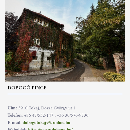
DOBOGÓ PINCE
Cím:
3910 Tokaj, Dózsa György út 1.
Telefon:
+36 47/552-147 ; +36 30/576-9736
E-mail
dobogotokaj@t-online.hu
:
Weboldal:
https://www.dobogo.hu/