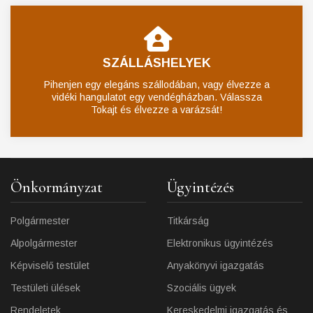
SZÁLLÁSHELYEK
Pihenjen egy elegáns szállodában, vagy élvezze a
vidéki hangulatot egy vendégházban. Válassza
Tokajt és élvezze a varázsát!
Önkormányzat
Ügyintézés
Polgármester
Titkárság
Alpolgármester
Elektronikus ügyintézés
Képviselő testület
Anyakönyvi igazgatás
Testületi ülések
Szociális ügyek
Rendeletek
Kereskedelmi igazgatás és