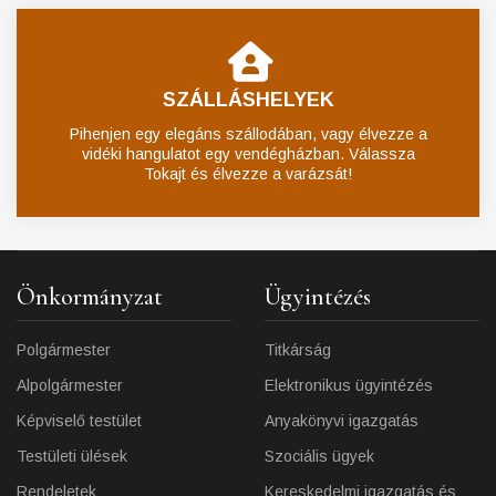
SZÁLLÁSHELYEK
Pihenjen egy elegáns szállodában, vagy élvezze a
vidéki hangulatot egy vendégházban. Válassza
Tokajt és élvezze a varázsát!
Önkormányzat
Ügyintézés
Polgármester
Titkárság
Alpolgármester
Elektronikus ügyintézés
Képviselő testület
Anyakönyvi igazgatás
Testületi ülések
Szociális ügyek
Rendeletek
Kereskedelmi igazgatás és