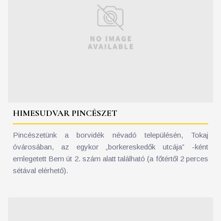
HIMESUDVAR PINCÉSZET
Pincészetünk a borvidék névadó településén, Tokaj
óvárosában, az egykor „borkereskedők utcája” -ként
emlegetett Bem út 2. szám alatt található (a főtértől 2 perces
sétával elérhető).