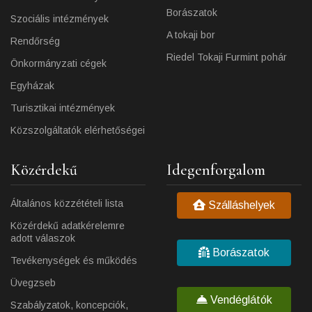
Borászatok
Szociális intézmények
A tokaji bor
Rendőrség
Riedel Tokaji Furmint pohár
Önkormányzati cégek
Egyházak
Turisztikai intézmények
Közszolgáltatók elérhetőségei
Közérdekű
Idegenforgalom
Általános közzétételi lista
Szálláshelyek
Közérdekű adatkérelemre
adott válaszok
Borászatok
Tevékenységek és működés
Üvegzseb
Vendéglátók
Szabályzatok, koncepciók,