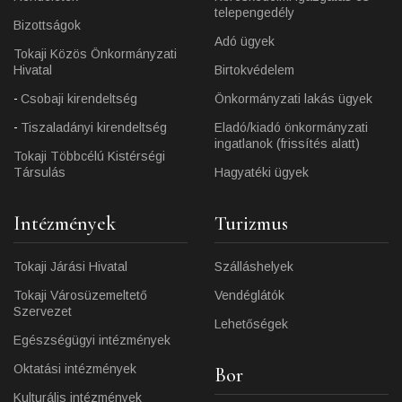
telepengedély
Bizottságok
Adó ügyek
Tokaji Közös Önkormányzati
Hivatal
Birtokvédelem
Csobaji kirendeltség
Önkormányzati lakás ügyek
Tiszaladányi kirendeltség
Eladó/kiadó önkormányzati
ingatlanok (frissítés alatt)
Tokaji Többcélú Kistérségi
Társulás
Hagyatéki ügyek
Intézmények
Turizmus
Tokaji Járási Hivatal
Szálláshelyek
Tokaji Városüzemeltető
Vendéglátók
Szervezet
Lehetőségek
Egészségügyi intézmények
Oktatási intézmények
Bor
Kulturális intézmények