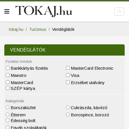
tokaj.hu
Turizmus
Vendéglátók
VENDÉGLÁTÓK
Fizetési módok
Bankkártyás fizetés
MasterCard Electronic
Maestro
Visa
MasterCard
Erzsébet utalvány
SZÉP kártya
Kategóriák
Borszaküzlet
Cukrászda, kávézó
Étterem
Borospince, borozó
Édesség bolt
Egyéb szolgáltatók