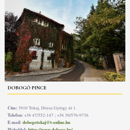
DOBOGÓ PINCE
Cím:
3910 Tokaj, Dózsa György út 1.
Telefon:
+36 47/552-147 ; +36 30/576-9736
E-mail
dobogotokaj@t-online.hu
:
Weboldal:
https://www.dobogo.hu/