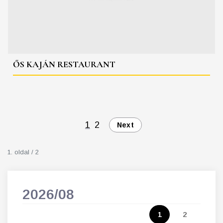
ŐS KAJÁN RESTAURANT
1
2
Next
1. oldal / 2
2026/08
202
5
1
2