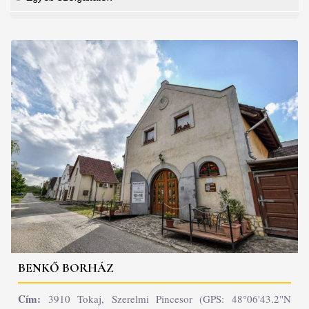
BENKŐ BORHÁZ
Cím:
3910 Tokaj, Szerelmi Pincesor (GPS: 48°06'43.2"N