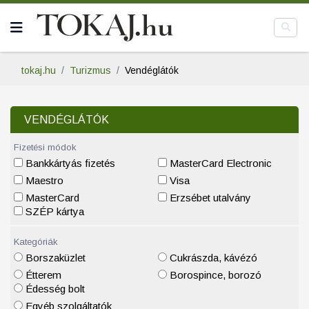
tokaj.hu
Turizmus
Vendéglátók
VENDÉGLÁTÓK
Fizetési módok
Bankkártyás fizetés
MasterCard Electronic
Maestro
Visa
MasterCard
Erzsébet utalvány
SZÉP kártya
Kategóriák
Borszaküzlet
Cukrászda, kávézó
Étterem
Borospince, borozó
Édesség bolt
Egyéb szolgáltatók