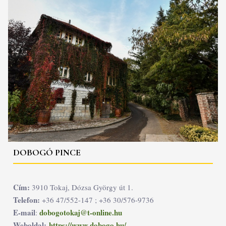
DOBOGÓ PINCE
Cím:
3910 Tokaj, Dózsa György út 1.
Telefon:
+36 47/552-147 ; +36 30/576-9736
E-mail
dobogotokaj@t-online.hu
:
Weboldal:
https://www.dobogo.hu/