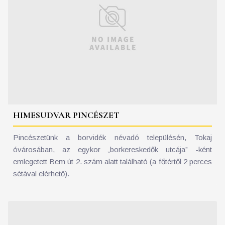
HIMESUDVAR PINCÉSZET
Pincészetünk a borvidék névadó településén, Tokaj
óvárosában, az egykor „borkereskedők utcája” -ként
emlegetett Bem út 2. szám alatt található (a főtértől 2 perces
sétával elérhető).