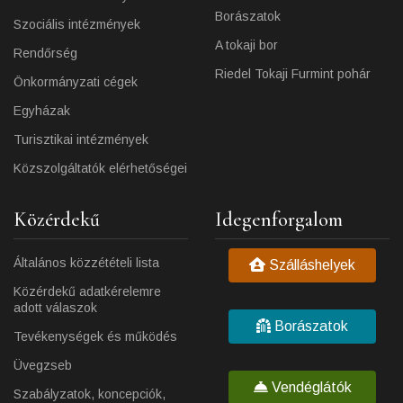
Borászatok
Szociális intézmények
A tokaji bor
Rendőrség
Riedel Tokaji Furmint pohár
Önkormányzati cégek
Egyházak
Turisztikai intézmények
Közszolgáltatók elérhetőségei
Közérdekű
Idegenforgalom
Általános közzétételi lista
Szálláshelyek
Közérdekű adatkérelemre
adott válaszok
Borászatok
Tevékenységek és működés
Üvegzseb
Vendéglátók
Szabályzatok, koncepciók,