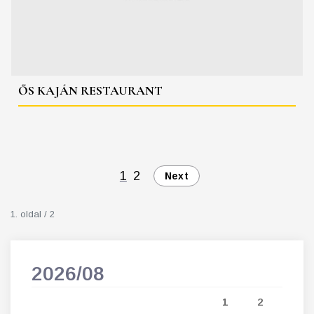
ŐS KAJÁN RESTAURANT
1
2
Next
1. oldal / 2
2026/08
202
5
1
2