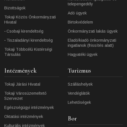
telepengedély
Bizottságok
Adó ügyek
Tokaji Közös Önkormányzati
Hivatal
Birtokvédelem
Csobaji kirendeltség
Önkormányzati lakás ügyek
Tiszaladányi kirendeltség
Eladó/kiadó önkormányzati
ingatlanok (frissítés alatt)
Tokaji Többcélú Kistérségi
Társulás
Hagyatéki ügyek
Intézmények
Turizmus
Tokaji Járási Hivatal
Szálláshelyek
Tokaji Városüzemeltető
Vendéglátók
Szervezet
Lehetőségek
Egészségügyi intézmények
Oktatási intézmények
Bor
Kulturális intézmények