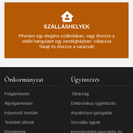
SZÁLLÁSHELYEK
Pihenjen egy elegáns szállodában, vagy élvezze a
vidéki hangulatot egy vendégházban. Válassza
Tokajt és élvezze a varázsát!
Önkormányzat
Ügyintézés
Polgármester
Titkárság
Alpolgármester
Elektronikus ügyintézés
Képviselő testület
Anyakönyvi igazgatás
Testületi ülések
Szociális ügyek
Rendeletek
Kereskedelmi igazgatás és