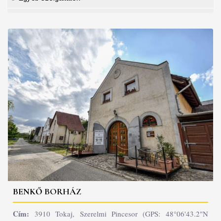
BENKŐ BORHÁZ
Cím:
3910 Tokaj, Szerelmi Pincesor (GPS: 48°06'43.2"N