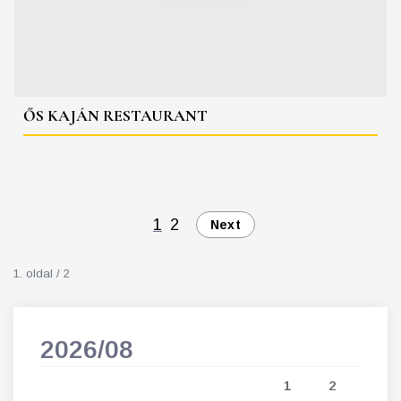
ŐS KAJÁN RESTAURANT
1
2
Next
1. oldal / 2
2026/08
202
5
1
2