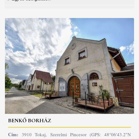
BENKŐ BORHÁZ
Cím:
3910 Tokaj, Szerelmi Pincesor (GPS: 48°06'43.2"N