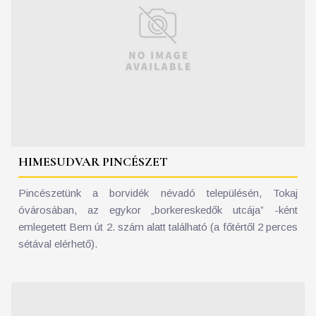
HIMESUDVAR PINCÉSZET
Pincészetünk a borvidék névadó településén, Tokaj
óvárosában, az egykor „borkereskedők utcája” -ként
emlegetett Bem út 2. szám alatt található (a főtértől 2 perces
sétával elérhető).