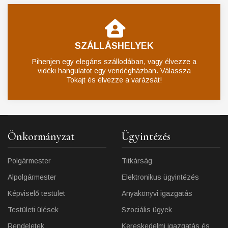
SZÁLLÁSHELYEK
Pihenjen egy elegáns szállodában, vagy élvezze a
vidéki hangulatot egy vendégházban. Válassza
Tokajt és élvezze a varázsát!
Önkormányzat
Ügyintézés
Polgármester
Titkárság
Alpolgármester
Elektronikus ügyintézés
Képviselő testület
Anyakönyvi igazgatás
Testületi ülések
Szociális ügyek
Rendeletek
Kereskedelmi igazgatás és