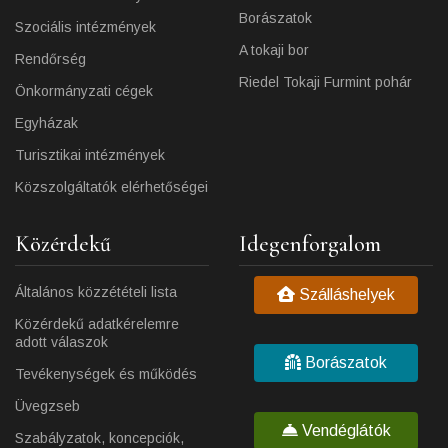
Borászatok
Szociális intézmények
A tokaji bor
Rendőrség
Riedel Tokaji Furmint pohár
Önkormányzati cégek
Egyházak
Turisztikai intézmények
Közszolgáltatók elérhetőségei
Közérdekű
Idegenforgalom
Általános közzétételi lista
Szálláshelyek
Közérdekű adatkérelemre
adott válaszok
Borászatok
Tevékenységek és működés
Üvegzseb
Vendéglátók
Szabályzatok, koncepciók,