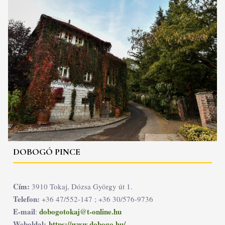
DOBOGÓ PINCE
Cím:
3910 Tokaj, Dózsa György út 1.
Telefon:
+36 47/552-147 ; +36 30/576-9736
E-mail
dobogotokaj@t-online.hu
:
Weboldal:
https://www.dobogo.hu/