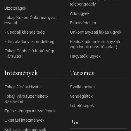
telepengedély
Bizottságok
Adó ügyek
Tokaji Közös Önkormányzati
Hivatal
Birtokvédelem
Csobaji kirendeltség
Önkormányzati lakás ügyek
Tiszaladányi kirendeltség
Eladó/kiadó önkormányzati
ingatlanok (frissítés alatt)
Tokaji Többcélú Kistérségi
Társulás
Hagyatéki ügyek
Intézmények
Turizmus
Tokaji Járási Hivatal
Szálláshelyek
Tokaji Városüzemeltető
Vendéglátók
Szervezet
Lehetőségek
Egészségügyi intézmények
Oktatási intézmények
Bor
Kulturális intézmények