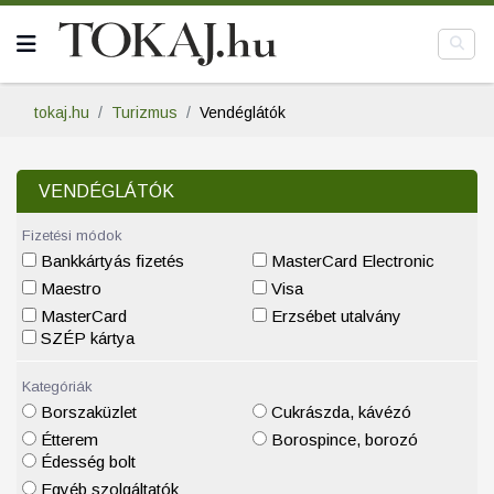
tokaj.hu
Turizmus
Vendéglátók
VENDÉGLÁTÓK
Fizetési módok
Bankkártyás fizetés
MasterCard Electronic
Maestro
Visa
MasterCard
Erzsébet utalvány
SZÉP kártya
Kategóriák
Borszaküzlet
Cukrászda, kávézó
Étterem
Borospince, borozó
Édesség bolt
Egyéb szolgáltatók