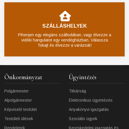
SZÁLLÁSHELYEK
Pihenjen egy elegáns szállodában, vagy élvezze a
vidéki hangulatot egy vendégházban. Válassza
Tokajt és élvezze a varázsát!
Önkormányzat
Ügyintézés
Polgármester
Titkárság
Alpolgármester
Elektronikus ügyintézés
Képviselő testület
Anyakönyvi igazgatás
Testületi ülések
Szociális ügyek
Rendeletek
Kereskedelmi igazgatás és