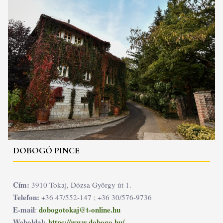
DOBOGÓ PINCE
Cím:
3910 Tokaj, Dózsa György út 1.
Telefon:
+36 47/552-147 ; +36 30/576-9736
E-mail
dobogotokaj@t-online.hu
:
Weboldal:
https://www.dobogo.hu/