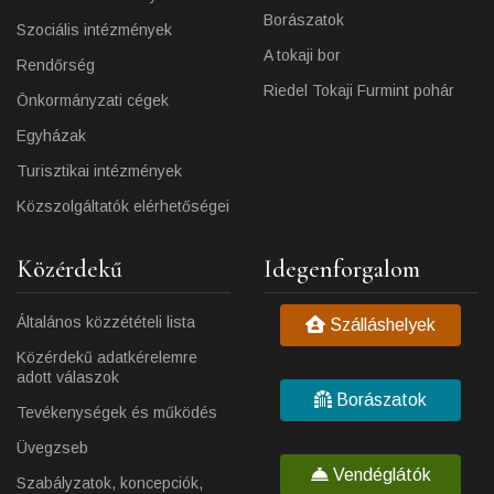
Borászatok
Szociális intézmények
A tokaji bor
Rendőrség
Riedel Tokaji Furmint pohár
Önkormányzati cégek
Egyházak
Turisztikai intézmények
Közszolgáltatók elérhetőségei
Közérdekű
Idegenforgalom
Általános közzétételi lista
Szálláshelyek
Közérdekű adatkérelemre
adott válaszok
Borászatok
Tevékenységek és működés
Üvegzseb
Vendéglátók
Szabályzatok, koncepciók,