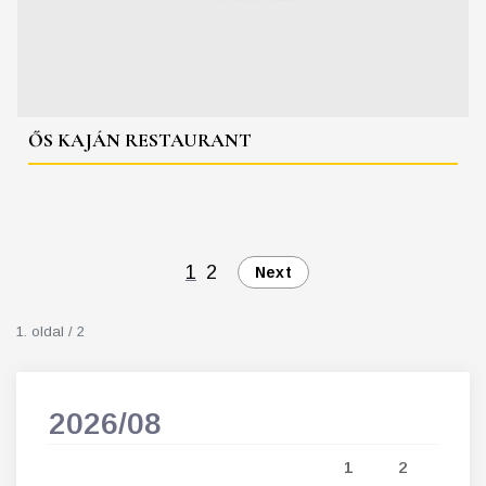
ŐS KAJÁN RESTAURANT
1
2
Next
1. oldal / 2
2026/08
202
5
1
2