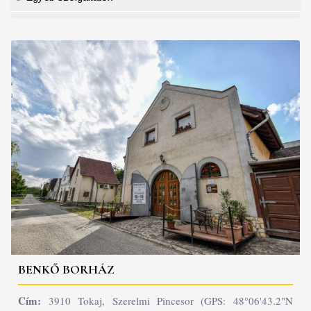
BENKŐ BORHÁZ
Cím:
3910 Tokaj, Szerelmi Pincesor (GPS: 48°06'43.2"N