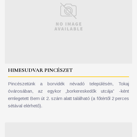
HIMESUDVAR PINCÉSZET
Pincészetünk a borvidék névadó településén, Tokaj
óvárosában, az egykor „borkereskedők utcája” -ként
emlegetett Bem út 2. szám alatt található (a főtértől 2 perces
sétával elérhető).