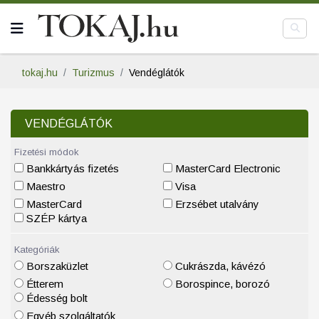
tokaj.hu
Turizmus
Vendéglátók
VENDÉGLÁTÓK
Fizetési módok
Bankkártyás fizetés
MasterCard Electronic
Maestro
Visa
MasterCard
Erzsébet utalvány
SZÉP kártya
Kategóriák
Borszaküzlet
Cukrászda, kávézó
Étterem
Borospince, borozó
Édesség bolt
Egyéb szolgáltatók