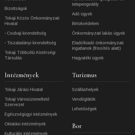
telepengedély
Bizottságok
Adó ügyek
Tokaji Közös Önkormányzati
Hivatal
Birtokvédelem
Csobaji kirendeltség
Önkormányzati lakás ügyek
Tiszaladányi kirendeltség
Eladó/kiadó önkormányzati
ingatlanok (frissítés alatt)
Tokaji Többcélú Kistérségi
Társulás
Hagyatéki ügyek
Intézmények
Turizmus
Tokaji Járási Hivatal
Szálláshelyek
Tokaji Városüzemeltető
Vendéglátók
Szervezet
Lehetőségek
Egészségügyi intézmények
Oktatási intézmények
Bor
Kulturális intézmények