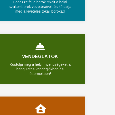
Fedezze fel a borok titkait a helyi
szakemberek vezetésével, és kóstolja
meg a kivételes tokaji borokat!
VENDÉGLÁTÓK
Kóstolja meg a helyi ínyencségeket a
hangulatos vendéglőkben és
éttermekben!