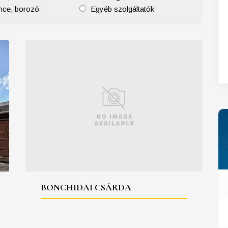
nce, borozó
Egyéb szolgáltatók
27
28
29
30
31
BONCHIDAI CSÁRDA