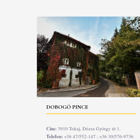
DOBOGÓ PINCE
Cím:
3910 Tokaj, Dózsa György út 1.
Telefon:
+36 47/552-147 ; +36 30/576-9736