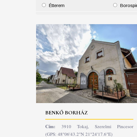
Étterem
Borospi
25
26
27
28
29
30
31
29
30
BENKŐ BORHÁZ
Cím:
3910 Tokaj, Szerelmi Pincesor
(GPS: 48°06'43.2"N 21°24'17.6"E)