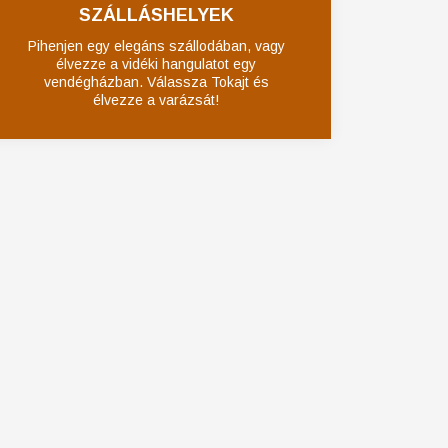
SZÁLLÁSHELYEK
Pihenjen egy elegáns szállodában, vagy
élvezze a vidéki hangulatot egy
vendégházban. Válassza Tokajt és
élvezze a varázsát!