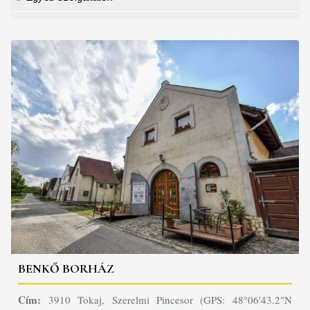
BENKŐ BORHÁZ
Cím:
3910 Tokaj, Szerelmi Pincesor (GPS: 48°06'43.2"N