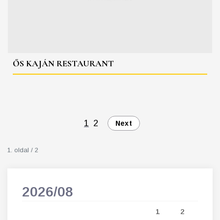
ŐS KAJÁN RESTAURANT
1
2
Next
1. oldal / 2
2026/08
202
5
1
2