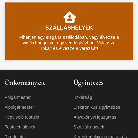
SZÁLLÁSHELYEK
Pihenjen egy elegáns szállodában, vagy élvezze a
vidéki hangulatot egy vendégházban. Válassza
Tokajt és élvezze a varázsát!
Önkormányzat
Ügyintézés
Polgármester
Titkárság
Alpolgármester
Elektronikus ügyintézés
Képviselő testület
Anyakönyvi igazgatás
Testületi ülések
Szociális ügyek
Rendeletek
Kereskedelmi igazgatás és