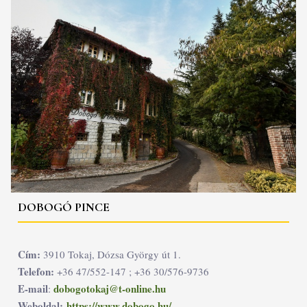
DOBOGÓ PINCE
Cím:
3910 Tokaj, Dózsa György út 1.
Telefon:
+36 47/552-147 ; +36 30/576-9736
E-mail
dobogotokaj@t-online.hu
:
Weboldal:
https://www.dobogo.hu/