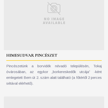
HIMESUDVAR PINCÉSZET
Pincészetünk a borvidék névadó településén, Tokaj
óvárosában, az egykor „borkereskedők utcája” -ként
emlegetett Bem út 2. szám alatt található (a főtértől 2 perces
sétával elérhető).