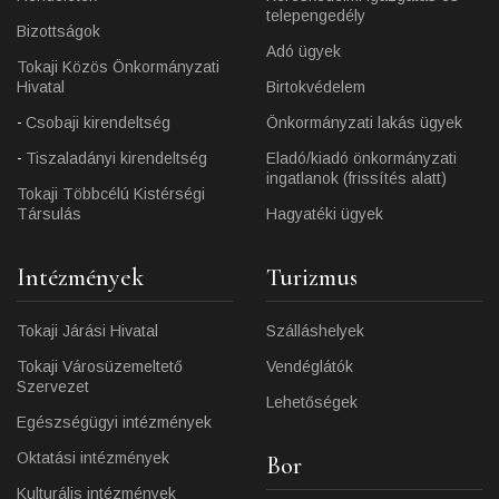
telepengedély
Bizottságok
Adó ügyek
Tokaji Közös Önkormányzati
Hivatal
Birtokvédelem
Csobaji kirendeltség
Önkormányzati lakás ügyek
Tiszaladányi kirendeltség
Eladó/kiadó önkormányzati
ingatlanok (frissítés alatt)
Tokaji Többcélú Kistérségi
Társulás
Hagyatéki ügyek
Intézmények
Turizmus
Tokaji Járási Hivatal
Szálláshelyek
Tokaji Városüzemeltető
Vendéglátók
Szervezet
Lehetőségek
Egészségügyi intézmények
Oktatási intézmények
Bor
Kulturális intézmények