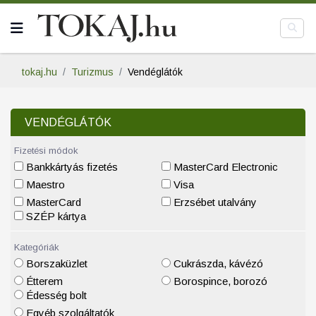
tokaj.hu
Turizmus
Vendéglátók
VENDÉGLÁTÓK
Fizetési módok
Bankkártyás fizetés
MasterCard Electronic
Maestro
Visa
MasterCard
Erzsébet utalvány
SZÉP kártya
Kategóriák
Borszaküzlet
Cukrászda, kávézó
Étterem
Borospince, borozó
Édesség bolt
Egyéb szolgáltatók