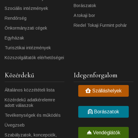
Borászatok
Szociális intézmények
A tokaji bor
Rendőrség
Riedel Tokaji Furmint pohár
Önkormányzati cégek
Egyházak
Turisztikai intézmények
Közszolgáltatók elérhetőségei
Közérdekű
Idegenforgalom
Általános közzétételi lista
Szálláshelyek
Közérdekű adatkérelemre
adott válaszok
Borászatok
Tevékenységek és működés
Üvegzseb
Vendéglátók
Szabályzatok, koncepciók,