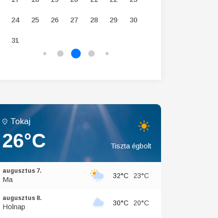
24
25
26
27
28
29
30
28
29
30
31
Tokaj
26°C
Tiszta égbolt
augusztus 7.
32°C
23°C
Ma
augusztus 8.
30°C
20°C
Holnap