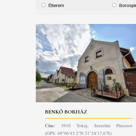
Étterem
Borospi
25
26
27
28
29
30
31
29
30
BENKŐ BORHÁZ
Cím:
3910 Tokaj, Szerelmi Pincesor
(GPS: 48°06'43.2"N 21°24'17.6"E)