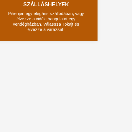
SZÁLLÁSHELYEK
Pihenjen egy elegáns szállodában, vagy
élvezze a vidéki hangulatot egy
vendégházban. Válassza Tokajt és
élvezze a varázsát!