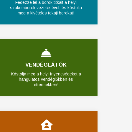
Fedezze fel a borok titkait a helyi
szakemberek vezetésével, és kóstolja
meg a kivételes tokaji borokat!
VENDÉGLÁTÓK
Kóstolja meg a helyi ínyencségeket a
hangulatos vendéglőkben és
éttermekben!