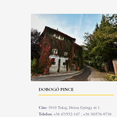
DOBOGÓ PINCE
Cím:
3910 Tokaj, Dózsa György út 1.
Telefon:
+36 47/552-147 ; +36 30/576-9736