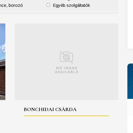
nce, borozó
Egyéb szolgáltatók
27
28
29
30
31
BONCHIDAI CSÁRDA