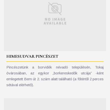
HIMESUDVAR PINCÉSZET
Pincészetünk a borvidék névadó településén, Tokaj
óvárosában, az egykor „borkereskedők utcája” -ként
emlegetett Bem út 2. szám alatt található (a főtértől 2 perces
sétával elérhető).