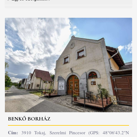
BENKŐ BORHÁZ
Cím:
3910 Tokaj, Szerelmi Pincesor (GPS: 48°06'43.2"N