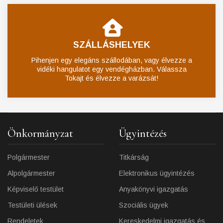
SZÁLLÁSHELYEK
Pihenjen egy elegáns szállodában, vagy élvezze a
vidéki hangulatot egy vendégházban. Válassza
Tokajt és élvezze a varázsát!
Önkormányzat
Ügyintézés
Polgármester
Titkárság
Alpolgármester
Elektronikus ügyintézés
Képviselő testület
Anyakönyvi igazgatás
Testületi ülések
Szociális ügyek
Rendeletek
Kereskedelmi igazgatás és