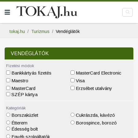
tokaj.hu
Turizmus
Vendéglátók
VENDÉGLÁTÓK
Fizetési módok
Bankkártyás fizetés
MasterCard Electronic
Maestro
Visa
MasterCard
Erzsébet utalvány
SZÉP kártya
Kategóriák
Borszaküzlet
Cukrászda, kávézó
Étterem
Borospince, borozó
Édesség bolt
Egyéb szolgáltatók