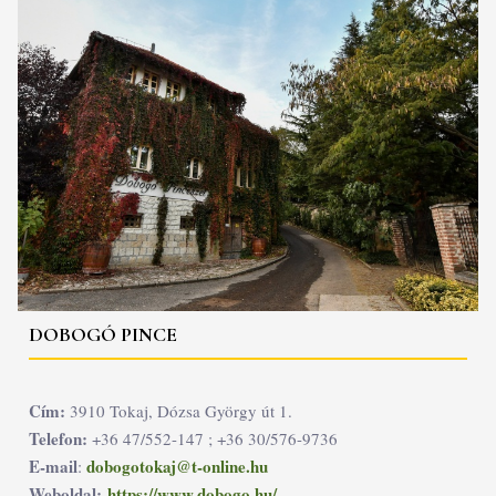
DOBOGÓ PINCE
Cím:
3910 Tokaj, Dózsa György út 1.
Telefon:
+36 47/552-147 ; +36 30/576-9736
E-mail
dobogotokaj@t-online.hu
:
Weboldal:
https://www.dobogo.hu/