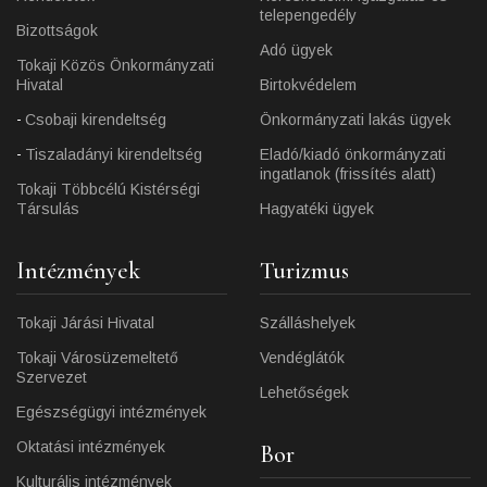
telepengedély
Bizottságok
Adó ügyek
Tokaji Közös Önkormányzati
Hivatal
Birtokvédelem
Csobaji kirendeltség
Önkormányzati lakás ügyek
Tiszaladányi kirendeltség
Eladó/kiadó önkormányzati
ingatlanok (frissítés alatt)
Tokaji Többcélú Kistérségi
Társulás
Hagyatéki ügyek
Intézmények
Turizmus
Tokaji Járási Hivatal
Szálláshelyek
Tokaji Városüzemeltető
Vendéglátók
Szervezet
Lehetőségek
Egészségügyi intézmények
Oktatási intézmények
Bor
Kulturális intézmények