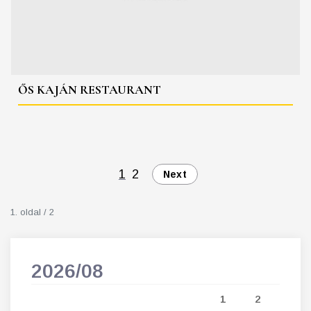
ŐS KAJÁN RESTAURANT
1
2
Next
1. oldal / 2
2026/08
202
5
1
2