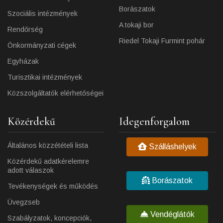
Borászatok
Szociális intézmények
A tokaji bor
Rendőrség
Riedel Tokaji Furmint pohár
Önkormányzati cégek
Egyházak
Turisztikai intézmények
Közszolgáltatók elérhetőségei
Közérdekű
Idegenforgalom
Általános közzétételi lista
Szálláshelyek
Közérdekű adatkérelemre
adott válaszok
Borászatok
Tevékenységek és működés
Üvegzseb
Vendéglátók
Szabályzatok, koncepciók,