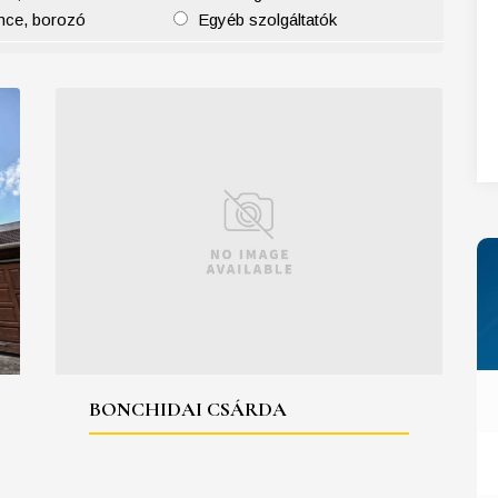
nce, borozó
Egyéb szolgáltatók
27
28
29
30
31
BONCHIDAI CSÁRDA