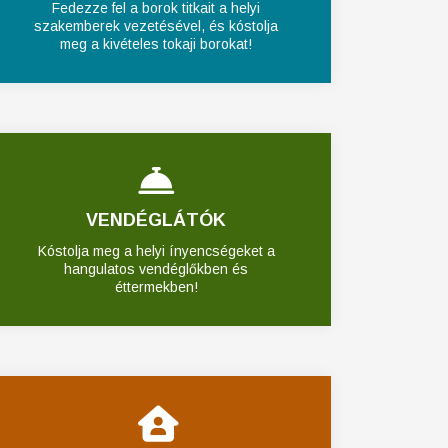
Fedezze fel a borok titkait a helyi
szakemberek vezetésével, és kóstolja
meg a kivételes tokaji borokat!
VENDÉGLÁTÓK
Kóstolja meg a helyi ínyencségeket a
hangulatos vendéglőkben és
éttermekben!