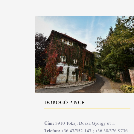
DOBOGÓ PINCE
Cím:
3910 Tokaj, Dózsa György út 1.
Telefon:
+36 47/552-147 ; +36 30/576-9736