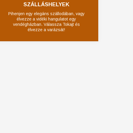
SZÁLLÁSHELYEK
Pihenjen egy elegáns szállodában, vagy
élvezze a vidéki hangulatot egy
vendégházban. Válassza Tokajt és
élvezze a varázsát!