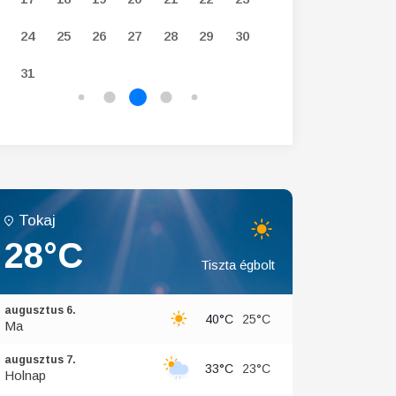
24
25
26
27
28
29
30
28
29
30
31
Tokaj
28°C
Tiszta égbolt
augusztus 6.
40°C
25°C
Ma
augusztus 7.
33°C
23°C
Holnap