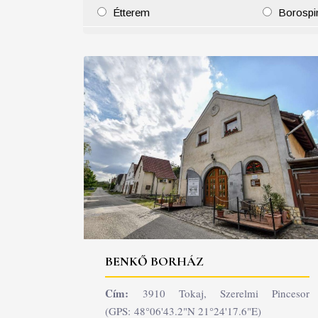
Étterem
Borospi
25
26
27
28
29
30
31
29
30
BENKŐ BORHÁZ
Cím:
3910 Tokaj, Szerelmi Pincesor
(GPS: 48°06'43.2"N 21°24'17.6"E)