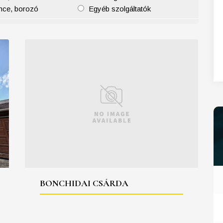
nce, borozó
Egyéb szolgáltatók
27
28
29
30
31
BONCHIDAI CSÁRDA