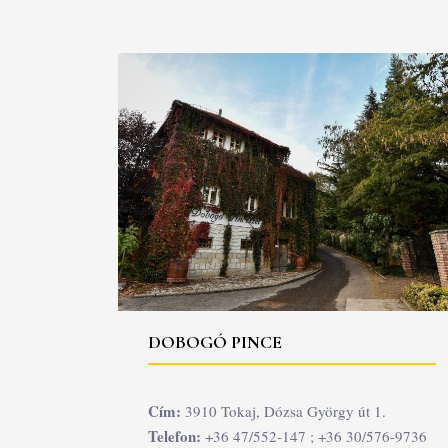
DOBOGÓ PINCE
Cím:
3910 Tokaj, Dózsa György út 1.
Telefon:
+36 47/552-147 ; +36 30/576-9736