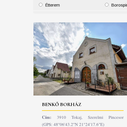
Étterem
Borospi
25
26
27
28
29
30
31
29
30
BENKŐ BORHÁZ
Cím:
3910 Tokaj, Szerelmi Pincesor
(GPS: 48°06'43.2"N 21°24'17.6"E)