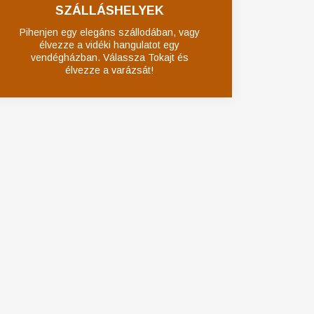
SZÁLLÁSHELYEK
Pihenjen egy elegáns szállodában, vagy
élvezze a vidéki hangulatot egy
vendégházban. Válassza Tokajt és
élvezze a varázsát!