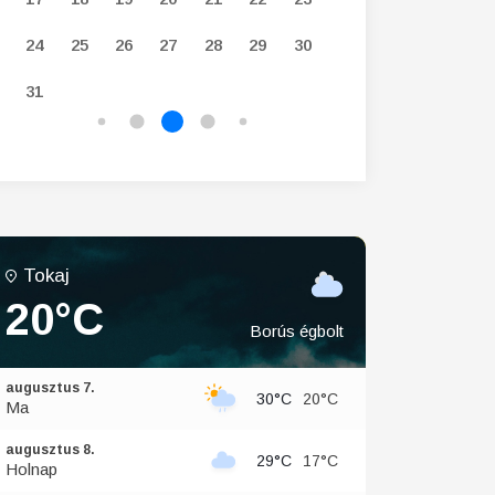
24
25
26
27
28
29
30
28
29
30
31
Tokaj
20°C
Borús égbolt
augusztus 7.
30°C
20°C
Ma
augusztus 8.
29°C
17°C
Holnap