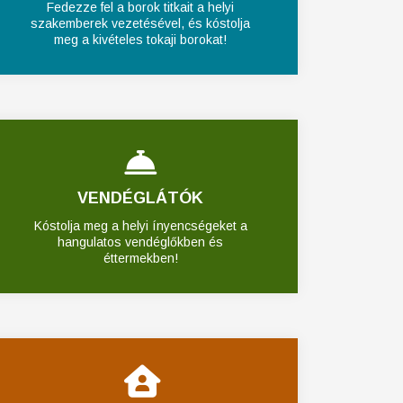
Fedezze fel a borok titkait a helyi
szakemberek vezetésével, és kóstolja
meg a kivételes tokaji borokat!
VENDÉGLÁTÓK
Kóstolja meg a helyi ínyencségeket a
hangulatos vendéglőkben és
éttermekben!