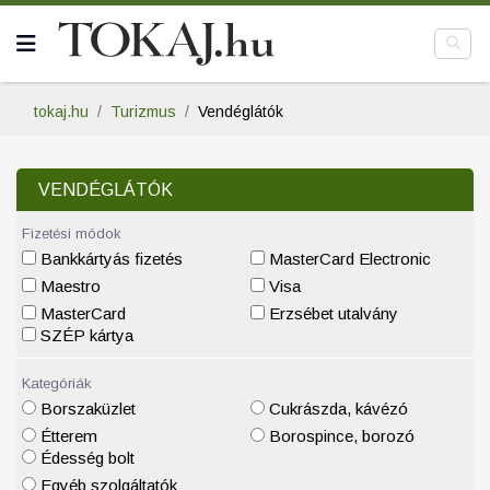
tokaj.hu
Turizmus
Vendéglátók
VENDÉGLÁTÓK
Fizetési módok
Bankkártyás fizetés
MasterCard Electronic
Maestro
Visa
MasterCard
Erzsébet utalvány
SZÉP kártya
Kategóriák
Borszaküzlet
Cukrászda, kávézó
Étterem
Borospince, borozó
Édesség bolt
Egyéb szolgáltatók