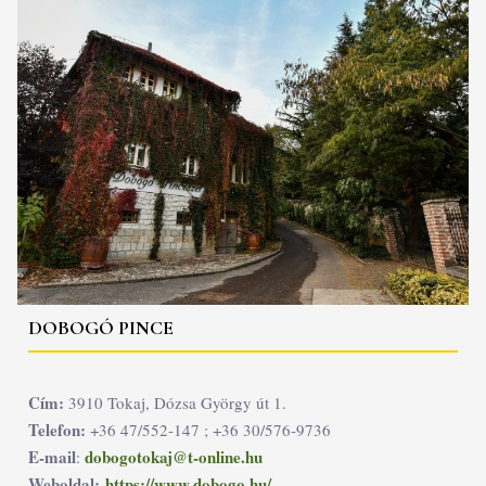
DOBOGÓ PINCE
Cím:
3910 Tokaj, Dózsa György út 1.
Telefon:
+36 47/552-147 ; +36 30/576-9736
E-mail
dobogotokaj@t-online.hu
:
Weboldal:
https://www.dobogo.hu/