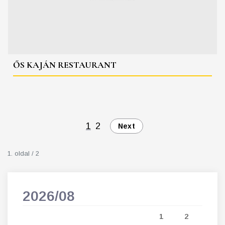
ŐS KAJÁN RESTAURANT
1
2
Next
1. oldal / 2
2026/08
202
5
1
2