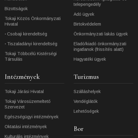
telepengedély
Bizottságok
Adó ügyek
Tokaji Közös Önkormányzati
Hivatal
Birtokvédelem
Csobaji kirendeltség
Önkormányzati lakás ügyek
Tiszaladányi kirendeltség
Eladó/kiadó önkormányzati
ingatlanok (frissítés alatt)
Tokaji Többcélú Kistérségi
Társulás
Hagyatéki ügyek
Intézmények
Turizmus
Tokaji Járási Hivatal
Szálláshelyek
Tokaji Városüzemeltető
Vendéglátók
Szervezet
Lehetőségek
Egészségügyi intézmények
Oktatási intézmények
Bor
Kulturális intézmények