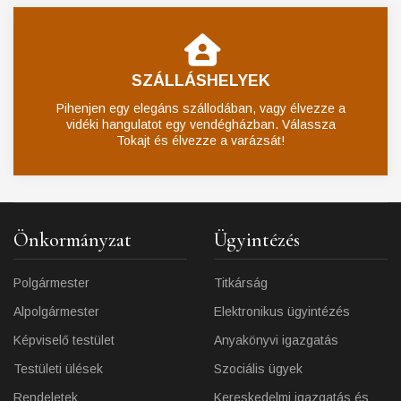
SZÁLLÁSHELYEK
Pihenjen egy elegáns szállodában, vagy élvezze a
vidéki hangulatot egy vendégházban. Válassza
Tokajt és élvezze a varázsát!
Önkormányzat
Ügyintézés
Polgármester
Titkárság
Alpolgármester
Elektronikus ügyintézés
Képviselő testület
Anyakönyvi igazgatás
Testületi ülések
Szociális ügyek
Rendeletek
Kereskedelmi igazgatás és