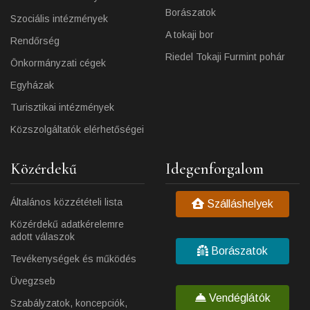
Borászatok
Szociális intézmények
A tokaji bor
Rendőrség
Riedel Tokaji Furmint pohár
Önkormányzati cégek
Egyházak
Turisztikai intézmények
Közszolgáltatók elérhetőségei
Közérdekű
Idegenforgalom
Általános közzétételi lista
Szálláshelyek
Közérdekű adatkérelemre
adott válaszok
Borászatok
Tevékenységek és működés
Üvegzseb
Vendéglátók
Szabályzatok, koncepciók,