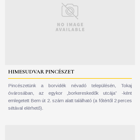
HIMESUDVAR PINCÉSZET
Pincészetünk a borvidék névadó településén, Tokaj
óvárosában, az egykor „borkereskedők utcája” -ként
emlegetett Bem út 2. szám alatt található (a főtértől 2 perces
sétával elérhető).