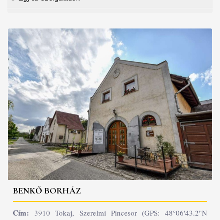
BENKŐ BORHÁZ
Cím:
3910 Tokaj, Szerelmi Pincesor (GPS: 48°06'43.2"N