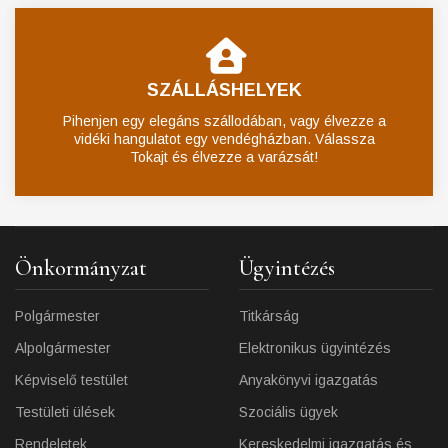
SZÁLLÁSHELYEK
Pihenjen egy elegáns szállodában, vagy élvezze a
vidéki hangulatot egy vendégházban. Válassza
Tokajt és élvezze a varázsát!
Önkormányzat
Ügyintézés
Polgármester
Titkárság
Alpolgármester
Elektronikus ügyintézés
Képviselő testület
Anyakönyvi igazgatás
Testületi ülések
Szociális ügyek
Rendeletek
Kereskedelmi igazgatás és