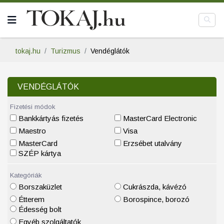
tokaj.hu
Turizmus
Vendéglátók
VENDÉGLÁTÓK
Fizetési módok
Bankkártyás fizetés
MasterCard Electronic
Maestro
Visa
MasterCard
Erzsébet utalvány
SZÉP kártya
Kategóriák
Borszaküzlet
Cukrászda, kávézó
Étterem
Borospince, borozó
Édesség bolt
Egyéb szolgáltatók