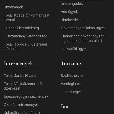
telepengedély
Bizottságok
Adó ügyek
Tokaji Közös Önkormányzati
Hivatal
Birtokvédelem
Csobaji kirendeltség
Önkormányzati lakás ügyek
Tiszaladányi kirendeltség
Eladó/kiadó önkormányzati
ingatlanok (frissítés alatt)
Tokaji Többcélú Kistérségi
Társulás
Hagyatéki ügyek
Intézmények
Turizmus
Tokaji Járási Hivatal
Szálláshelyek
Tokaji Városüzemeltető
Vendéglátók
Szervezet
Lehetőségek
Egészségügyi intézmények
Oktatási intézmények
Bor
Kulturális intézmények