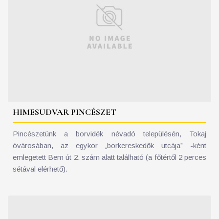
HIMESUDVAR PINCÉSZET
Pincészetünk a borvidék névadó településén, Tokaj
óvárosában, az egykor „borkereskedők utcája” -ként
emlegetett Bem út 2. szám alatt található (a főtértől 2 perces
sétával elérhető).