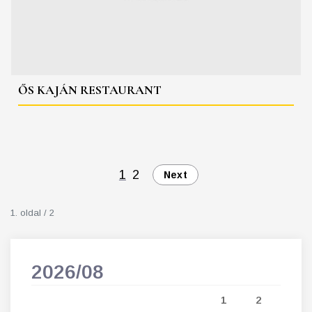
ŐS KAJÁN RESTAURANT
1
2
Next
1. oldal / 2
2026/08
202
5
1
2