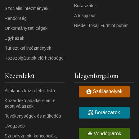
Borászatok
Szociális intézmények
A tokaji bor
Rendőrség
Riedel Tokaji Furmint pohár
Önkormányzati cégek
Egyházak
Turisztikai intézmények
Közszolgáltatók elérhetőségei
Közérdekű
Idegenforgalom
Általános közzétételi lista
Szálláshelyek
Közérdekű adatkérelemre
adott válaszok
Borászatok
Tevékenységek és működés
Üvegzseb
Vendéglátók
Szabályzatok, koncepciók,