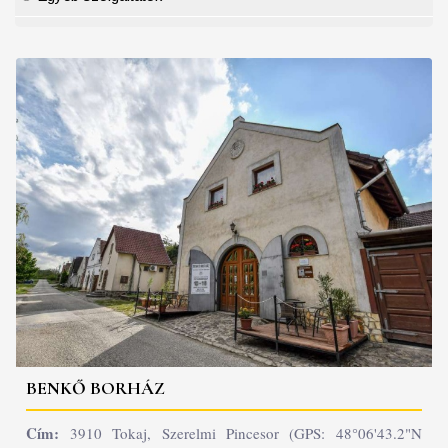
BENKŐ BORHÁZ
Cím:
3910 Tokaj, Szerelmi Pincesor (GPS: 48°06'43.2"N