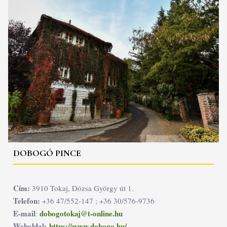
DOBOGÓ PINCE
Cím:
3910 Tokaj, Dózsa György út 1.
Telefon:
+36 47/552-147 ; +36 30/576-9736
E-mail
dobogotokaj@t-online.hu
:
Weboldal:
https://www.dobogo.hu/