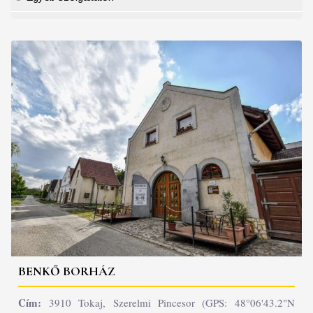
BENKŐ BORHÁZ
Cím:
3910 Tokaj, Szerelmi Pincesor (GPS: 48°06'43.2"N