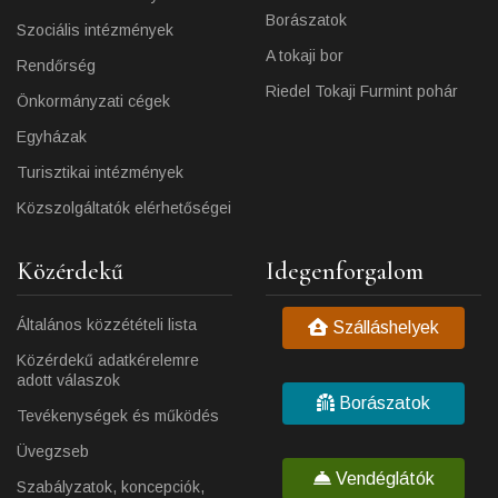
Borászatok
Szociális intézmények
A tokaji bor
Rendőrség
Riedel Tokaji Furmint pohár
Önkormányzati cégek
Egyházak
Turisztikai intézmények
Közszolgáltatók elérhetőségei
Közérdekű
Idegenforgalom
Általános közzétételi lista
Szálláshelyek
Közérdekű adatkérelemre
adott válaszok
Borászatok
Tevékenységek és működés
Üvegzseb
Vendéglátók
Szabályzatok, koncepciók,