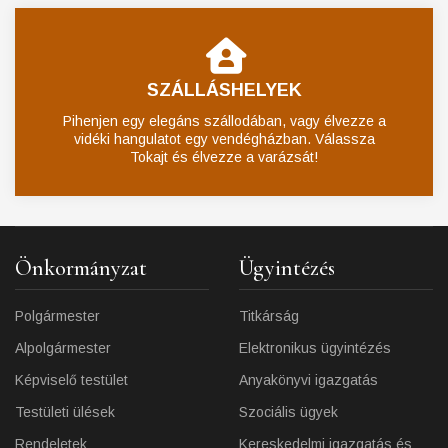
SZÁLLÁSHELYEK
Pihenjen egy elegáns szállodában, vagy élvezze a
vidéki hangulatot egy vendégházban. Válassza
Tokajt és élvezze a varázsát!
Önkormányzat
Ügyintézés
Polgármester
Titkárság
Alpolgármester
Elektronikus ügyintézés
Képviselő testület
Anyakönyvi igazgatás
Testületi ülések
Szociális ügyek
Rendeletek
Kereskedelmi igazgatás és