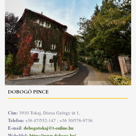
DOBOGÓ PINCE
Cím:
3910 Tokaj, Dózsa György út 1.
Telefon:
+36 47/552-147 ; +36 30/576-9736
E-mail
dobogotokaj@t-online.hu
:
Weboldal:
https://www.dobogo.hu/