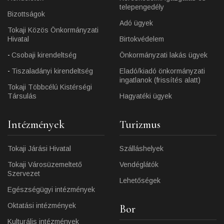
telepengedély
Bizottságok
Adó ügyek
Tokaji Közös Önkormányzati
Hivatal
Birtokvédelem
Csobaji kirendeltség
Önkormányzati lakás ügyek
Tiszaladányi kirendeltség
Eladó/kiadó önkormányzati
ingatlanok (frissítés alatt)
Tokaji Többcélú Kistérségi
Társulás
Hagyatéki ügyek
Intézmények
Turizmus
Tokaji Járási Hivatal
Szálláshelyek
Tokaji Városüzemeltető
Vendéglátók
Szervezet
Lehetőségek
Egészségügyi intézmények
Oktatási intézmények
Bor
Kulturális intézmények