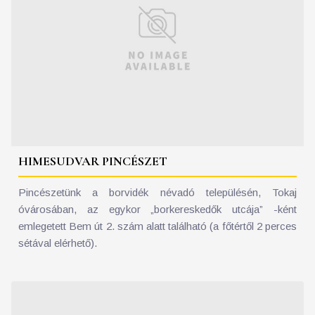
HIMESUDVAR PINCÉSZET
Pincészetünk a borvidék névadó településén, Tokaj
óvárosában, az egykor „borkereskedők utcája” -ként
emlegetett Bem út 2. szám alatt található (a főtértől 2 perces
sétával elérhető).