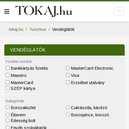
tokaj.hu
Turizmus
Vendéglátók
VENDÉGLÁTÓK
Fizetési módok
Bankkártyás fizetés
MasterCard Electronic
Maestro
Visa
MasterCard
Erzsébet utalvány
SZÉP kártya
Kategóriák
Borszaküzlet
Cukrászda, kávézó
Étterem
Borospince, borozó
Édesség bolt
Egyéb szolgáltatók