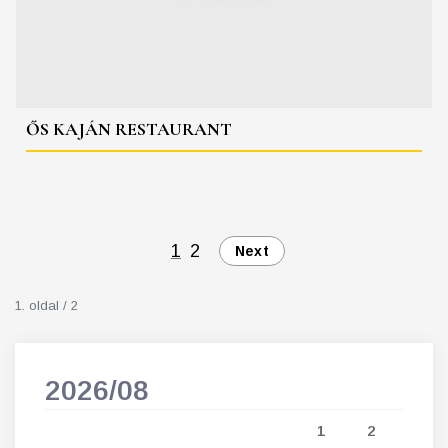
ŐS KAJÁN RESTAURANT
1
2
Next
1. oldal / 2
2026/08
202
5
1
2