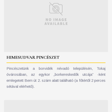
HIMESUDVAR PINCÉSZET
Pincészetünk a borvidék névadó településén, Tokaj
óvárosában, az egykor „borkereskedők utcája” -ként
emlegetett Bem út 2. szám alatt található (a főtértől 2 perces
sétával elérhető).