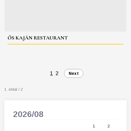
ŐS KAJÁN RESTAURANT
1
2
Next
1. oldal / 2
2026/08
202
5
1
2