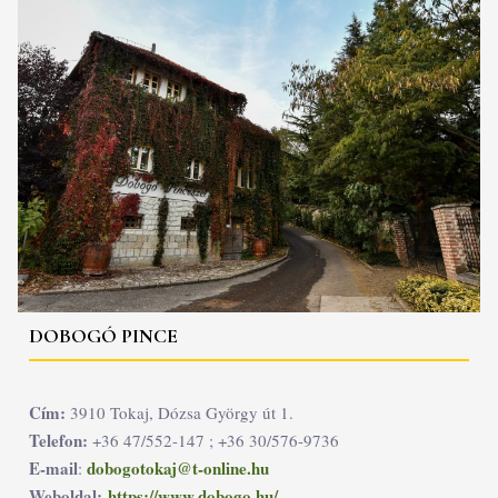
DOBOGÓ PINCE
Cím:
3910 Tokaj, Dózsa György út 1.
Telefon:
+36 47/552-147 ; +36 30/576-9736
E-mail
dobogotokaj@t-online.hu
:
Weboldal:
https://www.dobogo.hu/