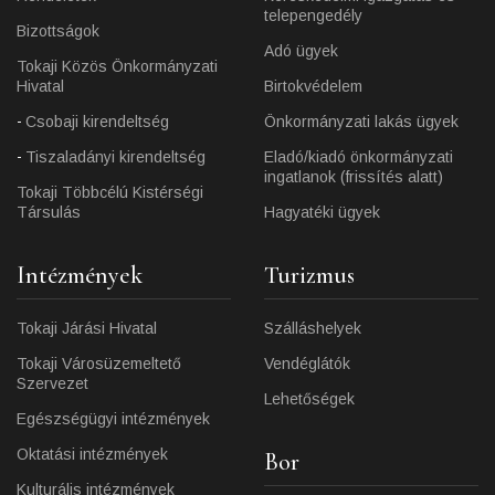
telepengedély
Bizottságok
Adó ügyek
Tokaji Közös Önkormányzati
Hivatal
Birtokvédelem
Csobaji kirendeltség
Önkormányzati lakás ügyek
Tiszaladányi kirendeltség
Eladó/kiadó önkormányzati
ingatlanok (frissítés alatt)
Tokaji Többcélú Kistérségi
Társulás
Hagyatéki ügyek
Intézmények
Turizmus
Tokaji Járási Hivatal
Szálláshelyek
Tokaji Városüzemeltető
Vendéglátók
Szervezet
Lehetőségek
Egészségügyi intézmények
Oktatási intézmények
Bor
Kulturális intézmények