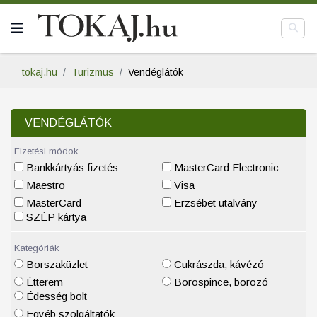
tokaj.hu
Turizmus
Vendéglátók
VENDÉGLÁTÓK
Fizetési módok
Bankkártyás fizetés
MasterCard Electronic
Maestro
Visa
MasterCard
Erzsébet utalvány
SZÉP kártya
Kategóriák
Borszaküzlet
Cukrászda, kávézó
Étterem
Borospince, borozó
Édesség bolt
Egyéb szolgáltatók