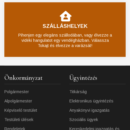
SZÁLLÁSHELYEK
Pihenjen egy elegáns szállodában, vagy élvezze a
vidéki hangulatot egy vendégházban. Válassza
Tokajt és élvezze a varázsát!
Önkormányzat
Ügyintézés
Polgármester
Titkárság
Alpolgármester
Elektronikus ügyintézés
Képviselő testület
Anyakönyvi igazgatás
Testületi ülések
Szociális ügyek
Rendeletek
Kereskedelmi igazgatás és