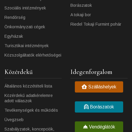
Borászatok
Szociális intézmények
A tokaji bor
Rendőrség
Riedel Tokaji Furmint pohár
Önkormányzati cégek
Egyházak
Turisztikai intézmények
Közszolgáltatók elérhetőségei
Közérdekű
Idegenforgalom
Általános közzétételi lista
Szálláshelyek
Közérdekű adatkérelemre
adott válaszok
Borászatok
Tevékenységek és működés
Üvegzseb
Vendéglátók
Szabályzatok, koncepciók,