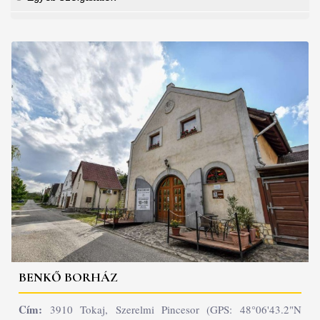
BENKŐ BORHÁZ
Cím:
3910 Tokaj, Szerelmi Pincesor (GPS: 48°06'43.2"N