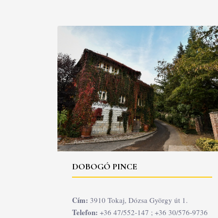
DOBOGÓ PINCE
Cím:
3910 Tokaj, Dózsa György út 1.
Telefon:
+36 47/552-147 ; +36 30/576-9736