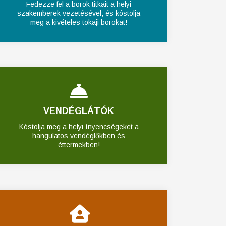
Fedezze fel a borok titkait a helyi
szakemberek vezetésével, és kóstolja
meg a kivételes tokaji borokat!
VENDÉGLÁTÓK
Kóstolja meg a helyi ínyencségeket a
hangulatos vendéglőkben és
éttermekben!