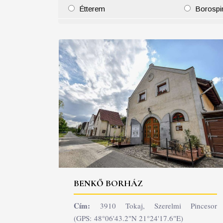
Étterem
Borospi
25
26
27
28
29
30
31
29
30
BENKŐ BORHÁZ
Cím:
3910 Tokaj, Szerelmi Pincesor
(GPS: 48°06'43.2"N 21°24'17.6"E)