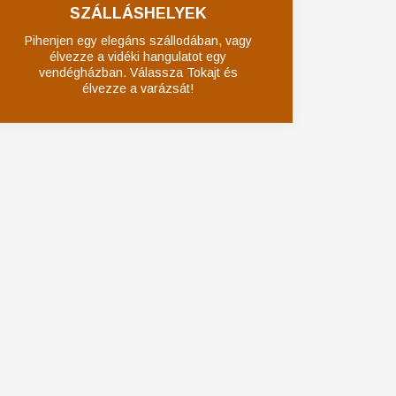
SZÁLLÁSHELYEK
Pihenjen egy elegáns szállodában, vagy
élvezze a vidéki hangulatot egy
vendégházban. Válassza Tokajt és
élvezze a varázsát!