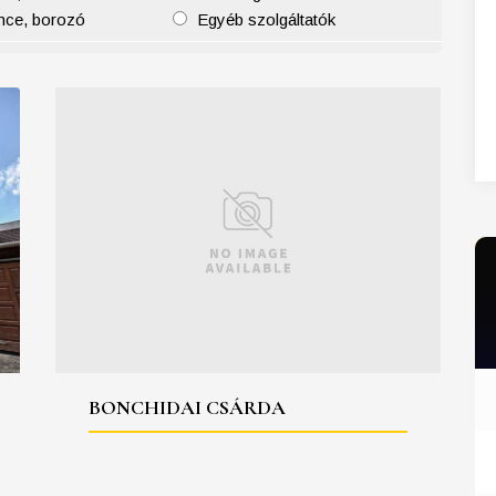
nce, borozó
Egyéb szolgáltatók
27
28
29
30
31
BONCHIDAI CSÁRDA