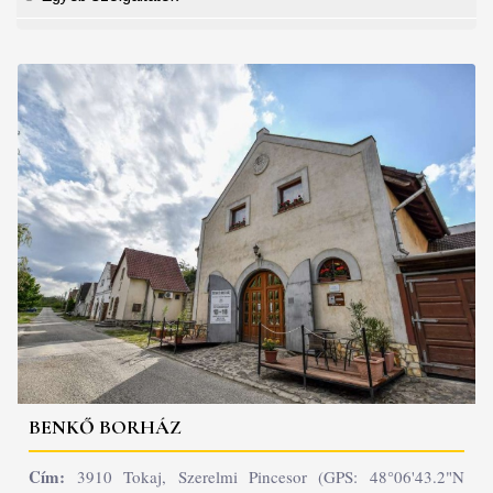
BENKŐ BORHÁZ
Cím:
3910 Tokaj, Szerelmi Pincesor (GPS: 48°06'43.2"N