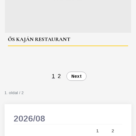
ŐS KAJÁN RESTAURANT
1
2
Next
1. oldal / 2
2026/08
202
5
1
2