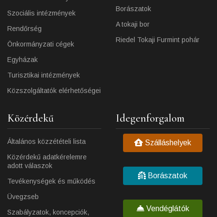
Borászatok
Szociális intézmények
A tokaji bor
Rendőrség
Riedel Tokaji Furmint pohár
Önkormányzati cégek
Egyházak
Turisztikai intézmények
Közszolgáltatók elérhetőségei
Közérdekű
Idegenforgalom
Általános közzétételi lista
Szálláshelyek
Közérdekű adatkérelemre
adott válaszok
Borászatok
Tevékenységek és működés
Üvegzseb
Vendéglátók
Szabályzatok, koncepciók,