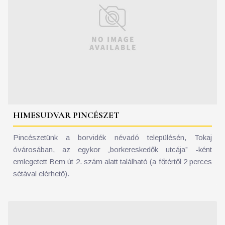
HIMESUDVAR PINCÉSZET
Pincészetünk a borvidék névadó településén, Tokaj
óvárosában, az egykor „borkereskedők utcája” -ként
emlegetett Bem út 2. szám alatt található (a főtértől 2 perces
sétával elérhető).