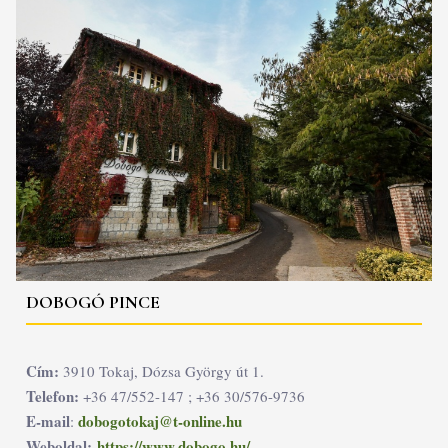
DOBOGÓ PINCE
Cím:
3910 Tokaj, Dózsa György út 1.
Telefon:
+36 47/552-147 ; +36 30/576-9736
E-mail
dobogotokaj@t-online.hu
:
Weboldal:
https://www.dobogo.hu/