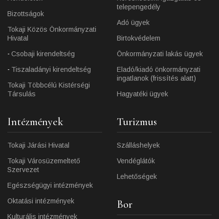
telepengedély
Bizottságok
Adó ügyek
Tokaji Közös Önkormányzati
Hivatal
Birtokvédelem
Csobaji kirendeltség
Önkormányzati lakás ügyek
Tiszaladányi kirendeltség
Eladó/kiadó önkormányzati
ingatlanok (frissítés alatt)
Tokaji Többcélú Kistérségi
Társulás
Hagyatéki ügyek
Intézmények
Turizmus
Tokaji Járási Hivatal
Szálláshelyek
Tokaji Városüzemeltető
Vendéglátók
Szervezet
Lehetőségek
Egészségügyi intézmények
Oktatási intézmények
Bor
Kulturális intézmények