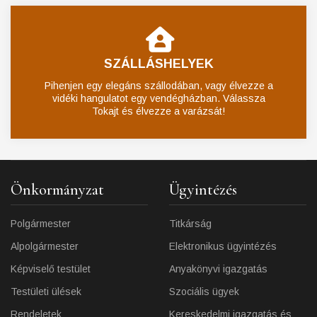
SZÁLLÁSHELYEK
Pihenjen egy elegáns szállodában, vagy élvezze a
vidéki hangulatot egy vendégházban. Válassza
Tokajt és élvezze a varázsát!
Önkormányzat
Ügyintézés
Polgármester
Titkárság
Alpolgármester
Elektronikus ügyintézés
Képviselő testület
Anyakönyvi igazgatás
Testületi ülések
Szociális ügyek
Rendeletek
Kereskedelmi igazgatás és