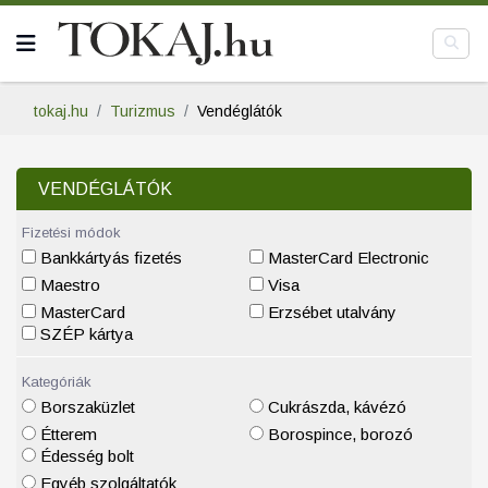
tokaj.hu
Turizmus
Vendéglátók
VENDÉGLÁTÓK
Fizetési módok
Bankkártyás fizetés
MasterCard Electronic
Maestro
Visa
MasterCard
Erzsébet utalvány
SZÉP kártya
Kategóriák
Borszaküzlet
Cukrászda, kávézó
Étterem
Borospince, borozó
Édesség bolt
Egyéb szolgáltatók