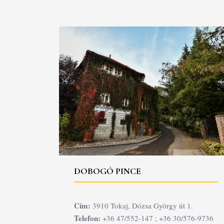
DOBOGÓ PINCE
Cím:
3910 Tokaj, Dózsa György út 1.
Telefon:
+36 47/552-147 ; +36 30/576-9736