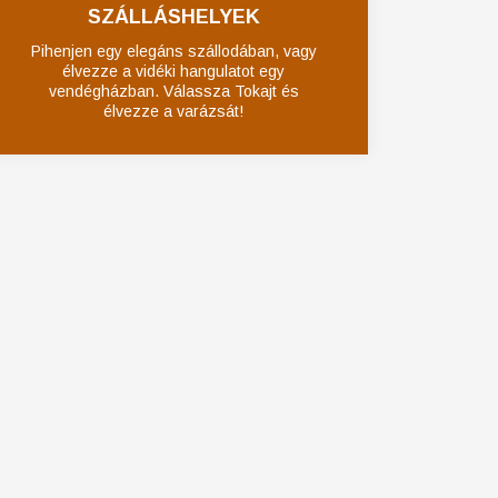
SZÁLLÁSHELYEK
Pihenjen egy elegáns szállodában, vagy
élvezze a vidéki hangulatot egy
vendégházban. Válassza Tokajt és
élvezze a varázsát!