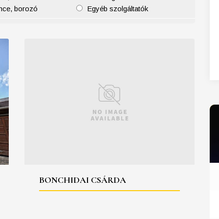
nce, borozó
Egyéb szolgáltatók
27
28
29
30
31
BONCHIDAI CSÁRDA