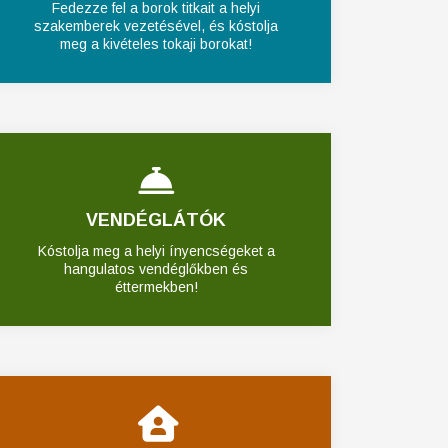
Fedezze fel a borok titkait a helyi
szakemberek vezetésével, és kóstolja
meg a kivételes tokaji borokat!
VENDÉGLÁTÓK
Kóstolja meg a helyi ínyencségeket a
hangulatos vendéglőkben és
éttermekben!