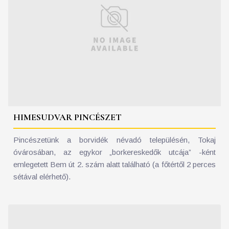
HIMESUDVAR PINCÉSZET
Pincészetünk a borvidék névadó településén, Tokaj
óvárosában, az egykor „borkereskedők utcája” -ként
emlegetett Bem út 2. szám alatt található (a főtértől 2 perces
sétával elérhető).