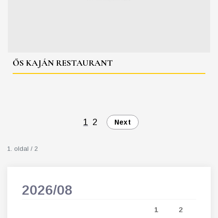
ŐS KAJÁN RESTAURANT
1
2
Next
1. oldal / 2
2026/08
202
5
1
2