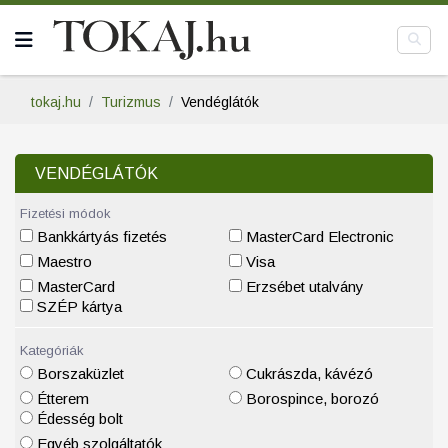
tokaj.hu
Turizmus
Vendéglátók
VENDÉGLÁTÓK
Fizetési módok
Bankkártyás fizetés
MasterCard Electronic
Maestro
Visa
MasterCard
Erzsébet utalvány
SZÉP kártya
Kategóriák
Borszaküzlet
Cukrászda, kávézó
Étterem
Borospince, borozó
Édesség bolt
Egyéb szolgáltatók