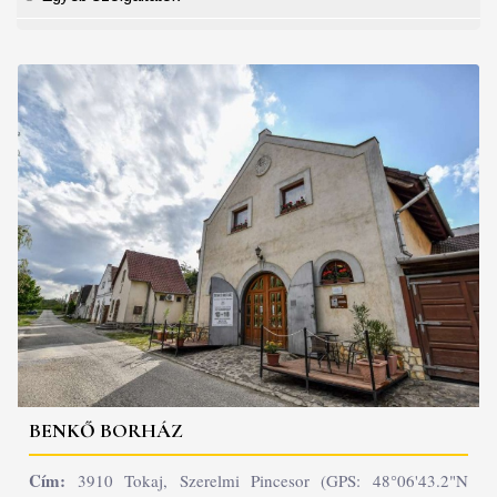
BENKŐ BORHÁZ
Cím:
3910 Tokaj, Szerelmi Pincesor (GPS: 48°06'43.2"N