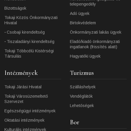
telepengedély
Bizottságok
Adó ügyek
Tokaji Közös Önkormányzati
Hivatal
Birtokvédelem
Csobaji kirendeltség
Önkormányzati lakás ügyek
Tiszaladányi kirendeltség
Eladó/kiadó önkormányzati
ingatlanok (frissítés alatt)
Tokaji Többcélú Kistérségi
Társulás
Hagyatéki ügyek
Intézmények
Turizmus
Tokaji Járási Hivatal
Szálláshelyek
Tokaji Városüzemeltető
Vendéglátók
Szervezet
Lehetőségek
Egészségügyi intézmények
Oktatási intézmények
Bor
Kulturális intézmények