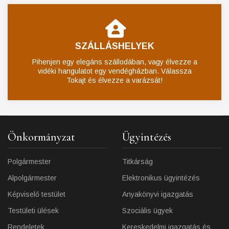
SZÁLLÁSHELYEK
Pihenjen egy elegáns szállodában, vagy élvezze a
vidéki hangulatot egy vendégházban. Válassza
Tokajt és élvezze a varázsát!
Önkormányzat
Ügyintézés
Polgármester
Titkárság
Alpolgármester
Elektronikus ügyintézés
Képviselő testület
Anyakönyvi igazgatás
Testületi ülések
Szociális ügyek
Rendeletek
Kereskedelmi igazgatás és