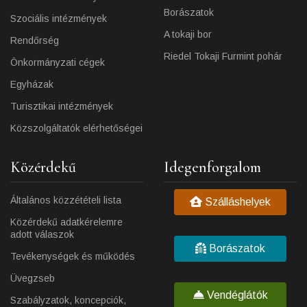
Borászatok
Szociális intézmények
A tokaji bor
Rendőrség
Riedel Tokaji Furmint pohár
Önkormányzati cégek
Egyházak
Turisztikai intézmények
Közszolgáltatók elérhetőségei
Közérdekű
Idegenforgalom
Általános közzétételi lista
Szálláshelyek
Közérdekű adatkérelemre
adott válaszok
Borászatok
Tevékenységek és működés
Üvegzseb
Vendéglátók
Szabályzatok, koncepciók,