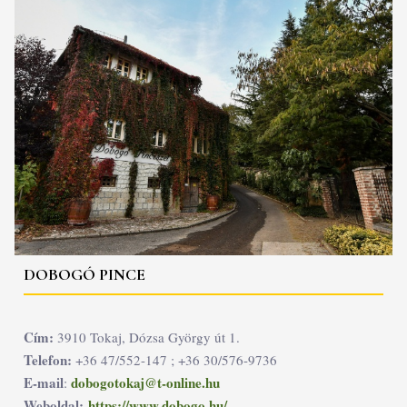
DOBOGÓ PINCE
Cím:
3910 Tokaj, Dózsa György út 1.
Telefon:
+36 47/552-147 ; +36 30/576-9736
E-mail
dobogotokaj@t-online.hu
:
Weboldal:
https://www.dobogo.hu/