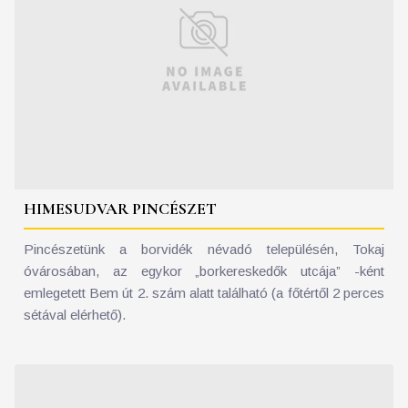
HIMESUDVAR PINCÉSZET
Pincészetünk a borvidék névadó településén, Tokaj
óvárosában, az egykor „borkereskedők utcája” -ként
emlegetett Bem út 2. szám alatt található (a főtértől 2 perces
sétával elérhető).