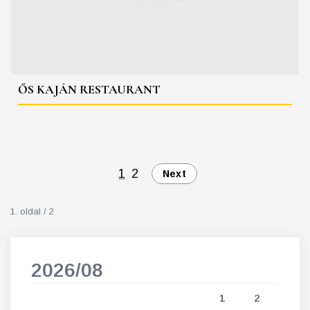
ŐS KAJÁN RESTAURANT
1
2
Next
1. oldal / 2
2026/08
202
5
1
2