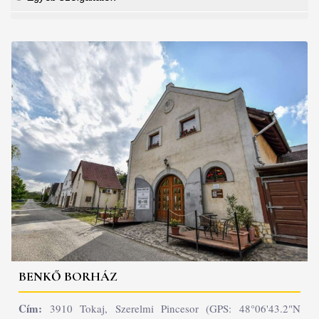
BENKŐ BORHÁZ
Cím:
3910 Tokaj, Szerelmi Pincesor (GPS: 48°06'43.2"N