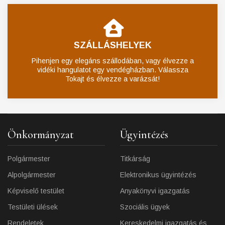
SZÁLLÁSHELYEK
Pihenjen egy elegáns szállodában, vagy élvezze a
vidéki hangulatot egy vendégházban. Válassza
Tokajt és élvezze a varázsát!
Önkormányzat
Ügyintézés
Polgármester
Titkárság
Alpolgármester
Elektronikus ügyintézés
Képviselő testület
Anyakönyvi igazgatás
Testületi ülések
Szociális ügyek
Rendeletek
Kereskedelmi igazgatás és