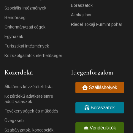
Borászatok
Szociális intézmények
A tokaji bor
Rendőrség
Riedel Tokaji Furmint pohár
Önkormányzati cégek
Egyházak
Turisztikai intézmények
Közszolgáltatók elérhetőségei
Közérdekű
Idegenforgalom
Általános közzétételi lista
Szálláshelyek
Közérdekű adatkérelemre
adott válaszok
Borászatok
Tevékenységek és működés
Üvegzseb
Vendéglátók
Szabályzatok, koncepciók,