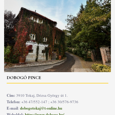
DOBOGÓ PINCE
Cím:
3910 Tokaj, Dózsa György út 1.
Telefon:
+36 47/552-147 ; +36 30/576-9736
E-mail
dobogotokaj@t-online.hu
:
Weboldal:
https://www.dobogo.hu/