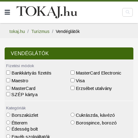
tokaj.hu
Turizmus
Vendéglátók
VENDÉGLÁTÓK
Fizetési módok
Bankkártyás fizetés
MasterCard Electronic
Maestro
Visa
MasterCard
Erzsébet utalvány
SZÉP kártya
Kategóriák
Borszaküzlet
Cukrászda, kávézó
Étterem
Borospince, borozó
Édesség bolt
Egyéb szolgáltatók