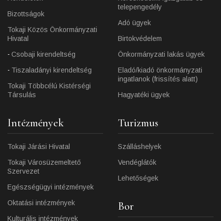
telepengedély
Bizottságok
Adó ügyek
Tokaji Közös Önkormányzati
Hivatal
Birtokvédelem
Csobaji kirendeltség
Önkormányzati lakás ügyek
Tiszaladányi kirendeltség
Eladó/kiadó önkormányzati
ingatlanok (frissítés alatt)
Tokaji Többcélú Kistérségi
Társulás
Hagyatéki ügyek
Intézmények
Turizmus
Tokaji Járási Hivatal
Szálláshelyek
Tokaji Városüzemeltető
Vendéglátók
Szervezet
Lehetőségek
Egészségügyi intézmények
Oktatási intézmények
Bor
Kulturális intézmények