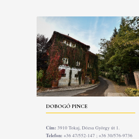
DOBOGÓ PINCE
Cím:
3910 Tokaj, Dózsa György út 1.
Telefon:
+36 47/552-147 ; +36 30/576-9736