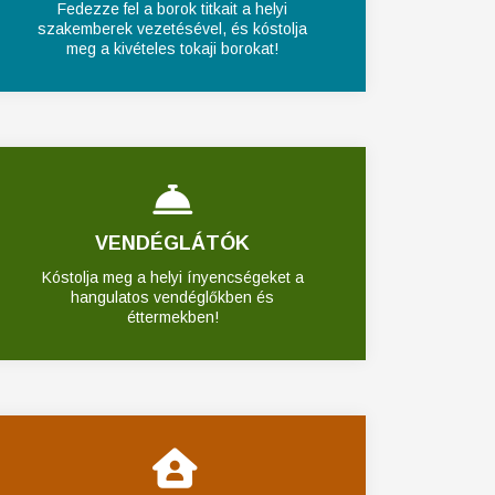
Fedezze fel a borok titkait a helyi
szakemberek vezetésével, és kóstolja
meg a kivételes tokaji borokat!
VENDÉGLÁTÓK
Kóstolja meg a helyi ínyencségeket a
hangulatos vendéglőkben és
éttermekben!