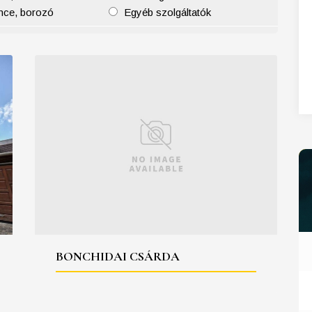
nce, borozó
Egyéb szolgáltatók
27
28
29
30
31
BONCHIDAI CSÁRDA