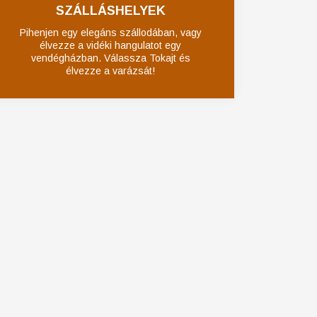
SZÁLLÁSHELYEK
Pihenjen egy elegáns szállodában, vagy
élvezze a vidéki hangulatot egy
vendégházban. Válassza Tokajt és
élvezze a varázsát!