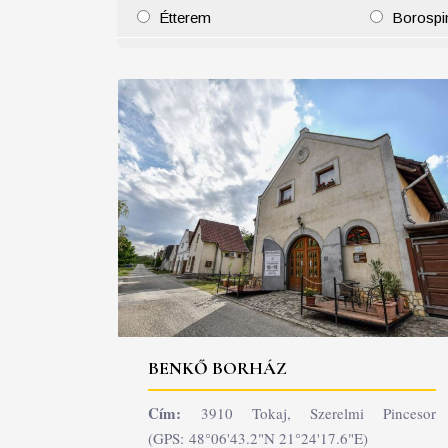
Étterem
Borospi
25
26
27
28
29
30
31
29
30
BENKŐ BORHÁZ
Cím:
3910 Tokaj, Szerelmi Pincesor
(GPS: 48°06'43.2"N 21°24'17.6"E)