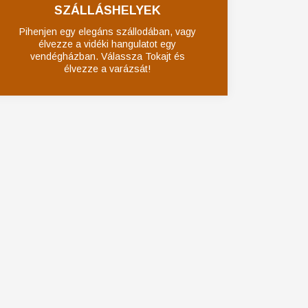
SZÁLLÁSHELYEK
Pihenjen egy elegáns szállodában, vagy
élvezze a vidéki hangulatot egy
vendégházban. Válassza Tokajt és
élvezze a varázsát!