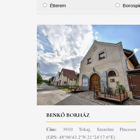
Étterem
Borospi
25
26
27
28
29
30
31
29
30
BENKŐ BORHÁZ
Cím:
3910 Tokaj, Szerelmi Pincesor
(GPS: 48°06'43.2"N 21°24'17.6"E)