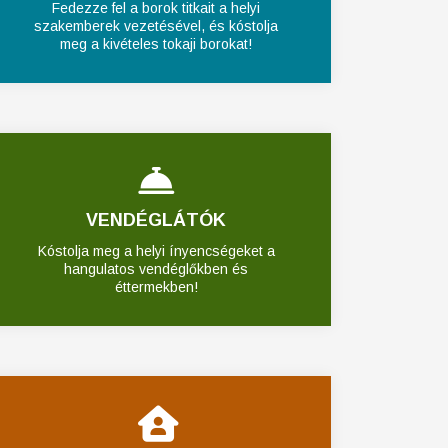
Fedezze fel a borok titkait a helyi
szakemberek vezetésével, és kóstolja
meg a kivételes tokaji borokat!
VENDÉGLÁTÓK
Kóstolja meg a helyi ínyencségeket a
hangulatos vendéglőkben és
éttermekben!