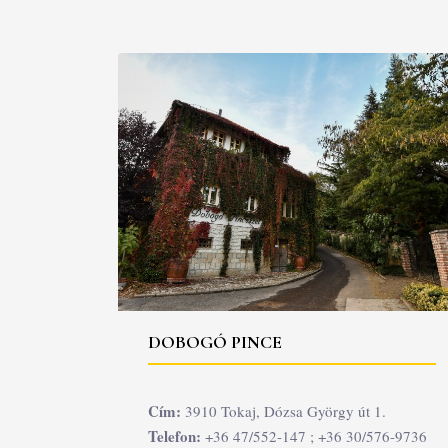
DOBOGÓ PINCE
Cím:
3910 Tokaj, Dózsa György út 1.
Telefon:
+36 47/552-147 ; +36 30/576-9736