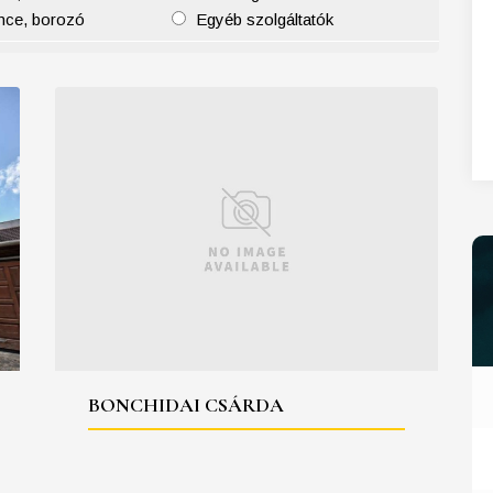
nce, borozó
Egyéb szolgáltatók
27
28
29
30
31
BONCHIDAI CSÁRDA