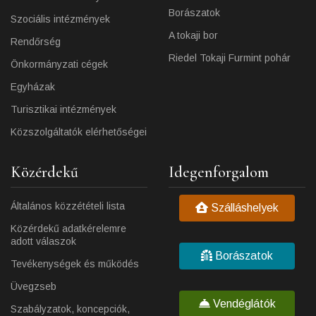
Borászatok
Szociális intézmények
A tokaji bor
Rendőrség
Riedel Tokaji Furmint pohár
Önkormányzati cégek
Egyházak
Turisztikai intézmények
Közszolgáltatók elérhetőségei
Közérdekű
Idegenforgalom
Általános közzétételi lista
Szálláshelyek
Közérdekű adatkérelemre
adott válaszok
Borászatok
Tevékenységek és működés
Üvegzseb
Vendéglátók
Szabályzatok, koncepciók,