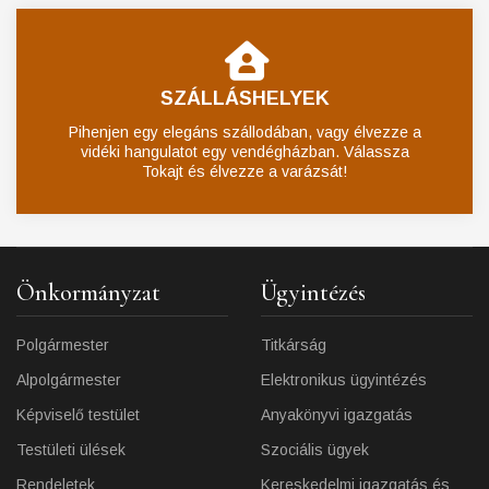
SZÁLLÁSHELYEK
Pihenjen egy elegáns szállodában, vagy élvezze a
vidéki hangulatot egy vendégházban. Válassza
Tokajt és élvezze a varázsát!
Önkormányzat
Ügyintézés
Polgármester
Titkárság
Alpolgármester
Elektronikus ügyintézés
Képviselő testület
Anyakönyvi igazgatás
Testületi ülések
Szociális ügyek
Rendeletek
Kereskedelmi igazgatás és