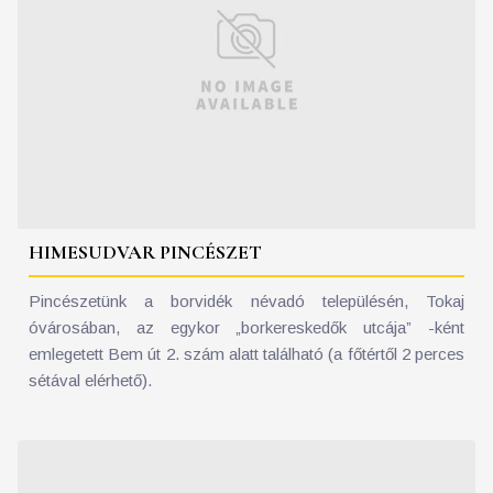
HIMESUDVAR PINCÉSZET
Pincészetünk a borvidék névadó településén, Tokaj
óvárosában, az egykor „borkereskedők utcája” -ként
emlegetett Bem út 2. szám alatt található (a főtértől 2 perces
sétával elérhető).