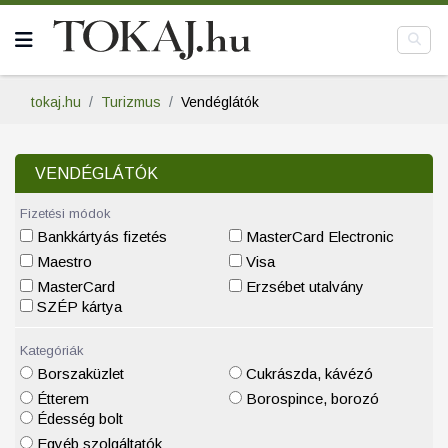
tokaj.hu
Turizmus
Vendéglátók
VENDÉGLÁTÓK
Fizetési módok
Bankkártyás fizetés
MasterCard Electronic
Maestro
Visa
MasterCard
Erzsébet utalvány
SZÉP kártya
Kategóriák
Borszaküzlet
Cukrászda, kávézó
Étterem
Borospince, borozó
Édesség bolt
Egyéb szolgáltatók