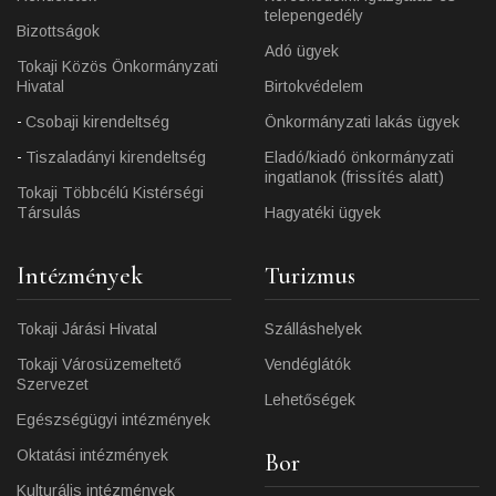
telepengedély
Bizottságok
Adó ügyek
Tokaji Közös Önkormányzati
Hivatal
Birtokvédelem
Csobaji kirendeltség
Önkormányzati lakás ügyek
Tiszaladányi kirendeltség
Eladó/kiadó önkormányzati
ingatlanok (frissítés alatt)
Tokaji Többcélú Kistérségi
Társulás
Hagyatéki ügyek
Intézmények
Turizmus
Tokaji Járási Hivatal
Szálláshelyek
Tokaji Városüzemeltető
Vendéglátók
Szervezet
Lehetőségek
Egészségügyi intézmények
Oktatási intézmények
Bor
Kulturális intézmények