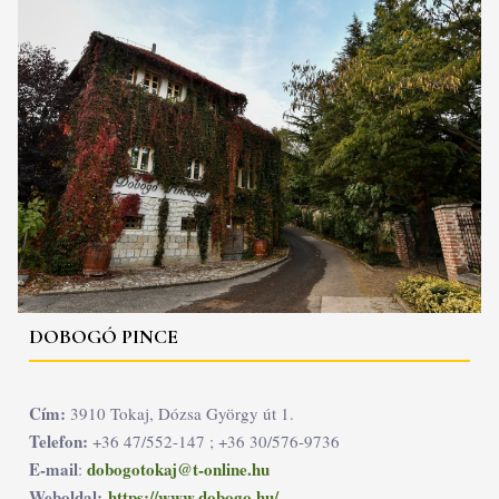
DOBOGÓ PINCE
Cím:
3910 Tokaj, Dózsa György út 1.
Telefon:
+36 47/552-147 ; +36 30/576-9736
E-mail
dobogotokaj@t-online.hu
:
Weboldal:
https://www.dobogo.hu/