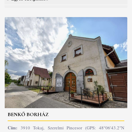
BENKŐ BORHÁZ
Cím:
3910 Tokaj, Szerelmi Pincesor (GPS: 48°06'43.2"N