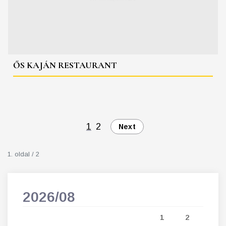
ŐS KAJÁN RESTAURANT
1
2
Next
1. oldal / 2
2026/08
202
5
1
2