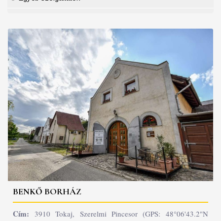
BENKŐ BORHÁZ
Cím:
3910 Tokaj, Szerelmi Pincesor (GPS: 48°06'43.2"N