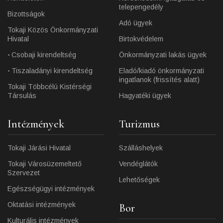
telepengedély
Bizottságok
Adó ügyek
Tokaji Közös Önkormányzati
Hivatal
Birtokvédelem
Csobaji kirendeltség
Önkormányzati lakás ügyek
Tiszaladányi kirendeltség
Eladó/kiadó önkormányzati
ingatlanok (frissítés alatt)
Tokaji Többcélú Kistérségi
Társulás
Hagyatéki ügyek
Intézmények
Turizmus
Tokaji Járási Hivatal
Szálláshelyek
Tokaji Városüzemeltető
Vendéglátók
Szervezet
Lehetőségek
Egészségügyi intézmények
Oktatási intézmények
Bor
Kulturális intézmények