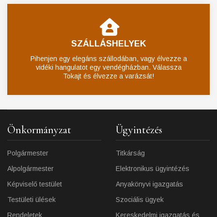
SZÁLLÁSHELYEK
Pihenjen egy elegáns szállodában, vagy élvezze a
vidéki hangulatot egy vendégházban. Válassza
Tokajt és élvezze a varázsát!
Önkormányzat
Ügyintézés
Polgármester
Titkárság
Alpolgármester
Elektronikus ügyintézés
Képviselő testület
Anyakönyvi igazgatás
Testületi ülések
Szociális ügyek
Rendeletek
Kereskedelmi igazgatás és