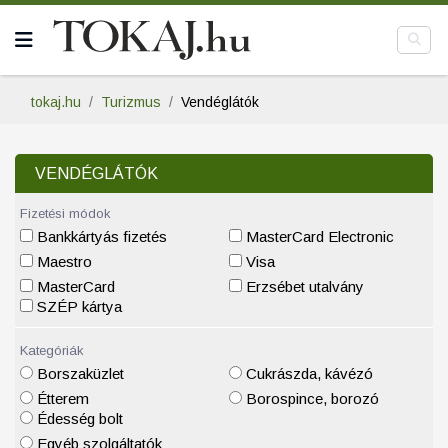
tokaj.hu
Turizmus
Vendéglátók
VENDÉGLÁTÓK
Fizetési módok
Bankkártyás fizetés
MasterCard Electronic
Maestro
Visa
MasterCard
Erzsébet utalvány
SZÉP kártya
Kategóriák
Borszaküzlet
Cukrászda, kávézó
Étterem
Borospince, borozó
Édesség bolt
Egyéb szolgáltatók