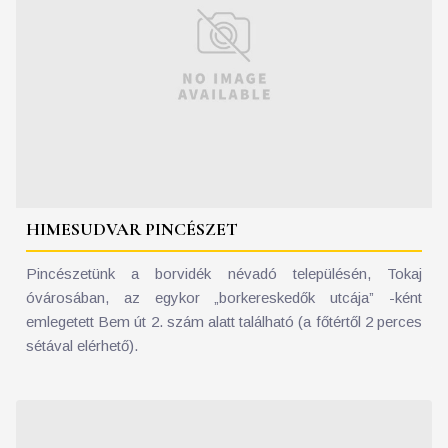
HIMESUDVAR PINCÉSZET
Pincészetünk a borvidék névadó településén, Tokaj
óvárosában, az egykor „borkereskedők utcája” -ként
emlegetett Bem út 2. szám alatt található (a főtértől 2 perces
sétával elérhető).