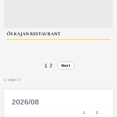
ŐS KAJÁN RESTAURANT
1
2
Next
1. oldal / 2
2026/08
202
5
1
2