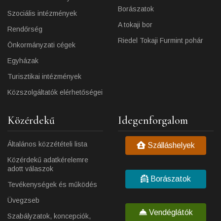
Borászatok
Szociális intézmények
A tokaji bor
Rendőrség
Riedel Tokaji Furmint pohár
Önkormányzati cégek
Egyházak
Turisztikai intézmények
Közszolgáltatók elérhetőségei
Közérdekű
Idegenforgalom
Általános közzétételi lista
Szálláshelyek
Közérdekű adatkérelemre
adott válaszok
Borászatok
Tevékenységek és működés
Üvegzseb
Vendéglátók
Szabályzatok, koncepciók,