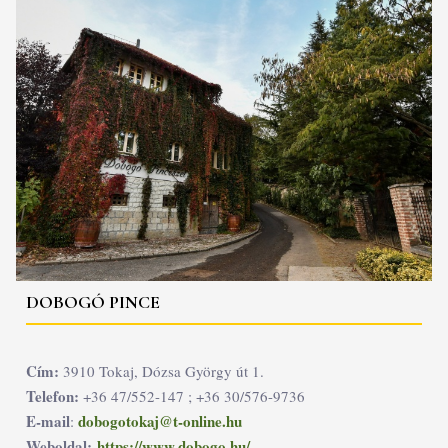
DOBOGÓ PINCE
Cím:
3910 Tokaj, Dózsa György út 1.
Telefon:
+36 47/552-147 ; +36 30/576-9736
E-mail
dobogotokaj@t-online.hu
:
Weboldal:
https://www.dobogo.hu/