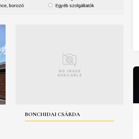
nce, borozó
Egyéb szolgáltatók
27
28
29
30
31
BONCHIDAI CSÁRDA