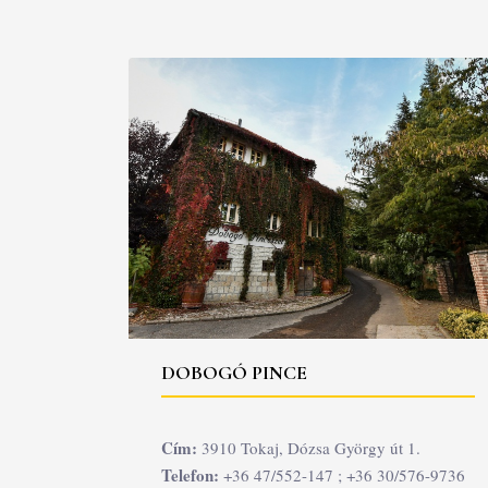
DOBOGÓ PINCE
Cím:
3910 Tokaj, Dózsa György út 1.
Telefon:
+36 47/552-147 ; +36 30/576-9736