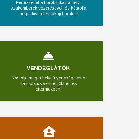
Fedezze fel a borok titkait a helyi
szakemberek vezetésével, és kóstolja
meg a kivételes tokaji borokat!
VENDÉGLÁTÓK
Kóstolja meg a helyi ínyencségeket a
hangulatos vendéglőkben és
éttermekben!