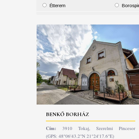
Étterem
Borospi
25
26
27
28
29
30
31
29
30
BENKŐ BORHÁZ
Cím:
3910 Tokaj, Szerelmi Pincesor
(GPS: 48°06'43.2"N 21°24'17.6"E)