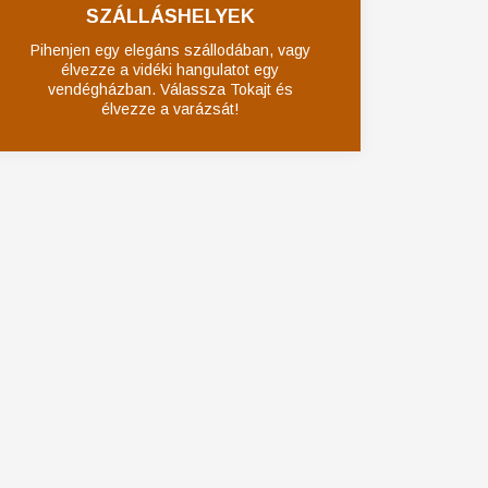
SZÁLLÁSHELYEK
Pihenjen egy elegáns szállodában, vagy
élvezze a vidéki hangulatot egy
vendégházban. Válassza Tokajt és
élvezze a varázsát!