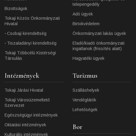
telepengedély
Bizottságok
Adó ügyek
Tokaji Közös Önkormányzati
Hivatal
Birtokvédelem
Csobaji kirendeltség
Önkormányzati lakás ügyek
Tiszaladányi kirendeltség
Eladó/kiadó önkormányzati
ingatlanok (frissítés alatt)
Tokaji Többcélú Kistérségi
Társulás
Hagyatéki ügyek
Intézmények
Turizmus
Tokaji Járási Hivatal
Szálláshelyek
Tokaji Városüzemeltető
Vendéglátók
Szervezet
Lehetőségek
Egészségügyi intézmények
Oktatási intézmények
Bor
Kulturális intézmények