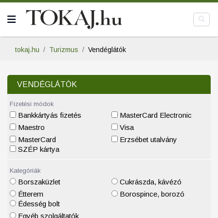
tokaj.hu
Turizmus
Vendéglátók
VENDÉGLÁTÓK
Fizetési módok
Bankkártyás fizetés
MasterCard Electronic
Maestro
Visa
MasterCard
Erzsébet utalvány
SZÉP kártya
Kategóriák
Borszaküzlet
Cukrászda, kávézó
Étterem
Borospince, borozó
Édesség bolt
Egyéb szolgáltatók