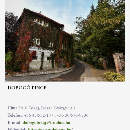
DOBOGÓ PINCE
Cím:
3910 Tokaj, Dózsa György út 1.
Telefon:
+36 47/552-147 ; +36 30/576-9736
E-mail
dobogotokaj@t-online.hu
:
Weboldal:
https://www.dobogo.hu/