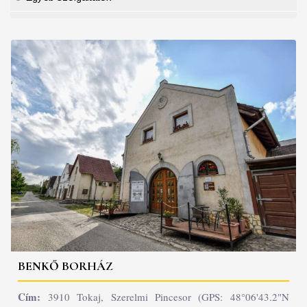
BENKŐ BORHÁZ
Cím:
3910 Tokaj, Szerelmi Pincesor (GPS: 48°06'43.2"N