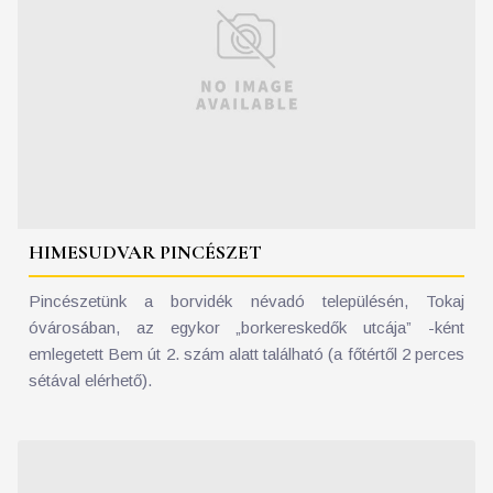
HIMESUDVAR PINCÉSZET
Pincészetünk a borvidék névadó településén, Tokaj
óvárosában, az egykor „borkereskedők utcája” -ként
emlegetett Bem út 2. szám alatt található (a főtértől 2 perces
sétával elérhető).