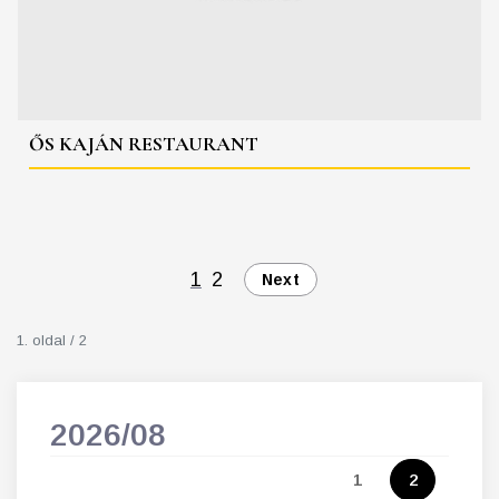
ŐS KAJÁN RESTAURANT
1
2
Next
1. oldal / 2
2026/08
202
5
1
2