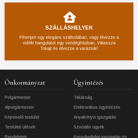
SZÁLLÁSHELYEK
Pihenjen egy elegáns szállodában, vagy élvezze a
vidéki hangulatot egy vendégházban. Válassza
Tokajt és élvezze a varázsát!
Önkormányzat
Ügyintézés
Polgármester
Titkárság
Alpolgármester
Elektronikus ügyintézés
Képviselő testület
Anyakönyvi igazgatás
Testületi ülések
Szociális ügyek
Rendeletek
Kereskedelmi igazgatás és