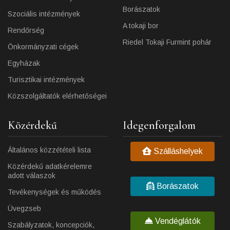
Borászatok
Szociális intézmények
A tokaji bor
Rendőrség
Riedel Tokaji Furmint pohár
Önkormányzati cégek
Egyházak
Turisztikai intézmények
Közszolgáltatók elérhetőségei
Közérdekű
Idegenforgalom
Általános közzétételi lista
Szálláshelyek
Közérdekű adatkérelemre
adott válaszok
Borászatok
Tevékenységek és működés
Üvegzseb
Vendéglátók
Szabályzatok, koncepciók,