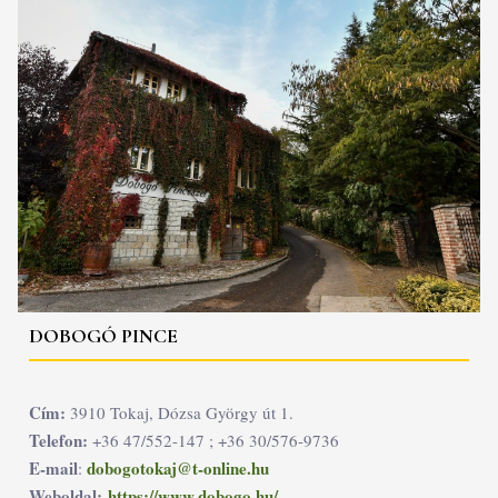
DOBOGÓ PINCE
Cím:
3910 Tokaj, Dózsa György út 1.
Telefon:
+36 47/552-147 ; +36 30/576-9736
E-mail
dobogotokaj@t-online.hu
:
Weboldal:
https://www.dobogo.hu/