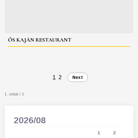
ŐS KAJÁN RESTAURANT
1
2
Next
1. oldal / 2
2026/08
202
5
1
2