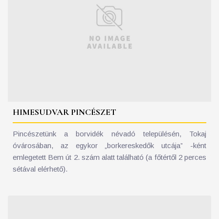
HIMESUDVAR PINCÉSZET
Pincészetünk a borvidék névadó településén, Tokaj
óvárosában, az egykor „borkereskedők utcája” -ként
emlegetett Bem út 2. szám alatt található (a főtértől 2 perces
sétával elérhető).