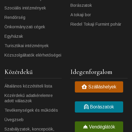
Borászatok
Szociális intézmények
A tokaji bor
Rendőrség
Riedel Tokaji Furmint pohár
Önkormányzati cégek
Egyházak
Turisztikai intézmények
Közszolgáltatók elérhetőségei
Közérdekű
Idegenforgalom
Általános közzétételi lista
Szálláshelyek
Közérdekű adatkérelemre
adott válaszok
Borászatok
Tevékenységek és működés
Üvegzseb
Vendéglátók
Szabályzatok, koncepciók,