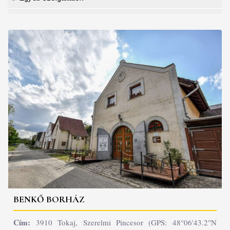
BENKŐ BORHÁZ
Cím:
3910 Tokaj, Szerelmi Pincesor (GPS: 48°06'43.2"N