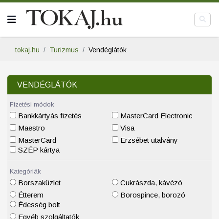
tokaj.hu
Turizmus
Vendéglátók
VENDÉGLÁTÓK
Fizetési módok
Bankkártyás fizetés
MasterCard Electronic
Maestro
Visa
MasterCard
Erzsébet utalvány
SZÉP kártya
Kategóriák
Borszaküzlet
Cukrászda, kávézó
Étterem
Borospince, borozó
Édesség bolt
Egyéb szolgáltatók