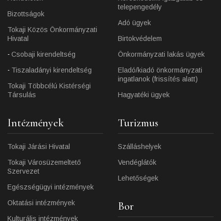
telepengedély
Bizottságok
Adó ügyek
Tokaji Közös Önkormányzati
Hivatal
Birtokvédelem
Csobaji kirendeltség
Önkormányzati lakás ügyek
Tiszaladányi kirendeltség
Eladó/kiadó önkormányzati
ingatlanok (frissítés alatt)
Tokaji Többcélú Kistérségi
Társulás
Hagyatéki ügyek
Intézmények
Turizmus
Tokaji Járási Hivatal
Szálláshelyek
Tokaji Városüzemeltető
Vendéglátók
Szervezet
Lehetőségek
Egészségügyi intézmények
Oktatási intézmények
Bor
Kulturális intézmények