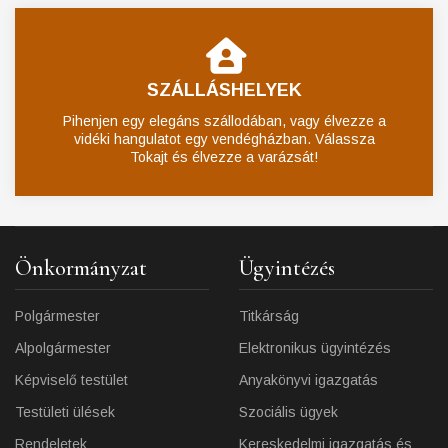
SZÁLLÁSHELYEK
Pihenjen egy elegáns szállodában, vagy élvezze a
vidéki hangulatot egy vendégházban. Válassza
Tokajt és élvezze a varázsát!
Önkormányzat
Ügyintézés
Polgármester
Titkárság
Alpolgármester
Elektronikus ügyintézés
Képviselő testület
Anyakönyvi igazgatás
Testületi ülések
Szociális ügyek
Rendeletek
Kereskedelmi igazgatás és