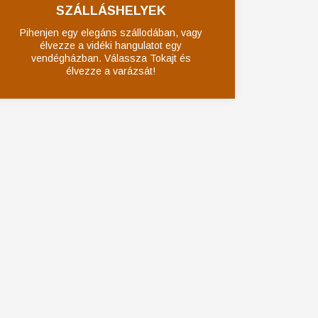
SZÁLLÁSHELYEK
Pihenjen egy elegáns szállodában, vagy
élvezze a vidéki hangulatot egy
vendégházban. Válassza Tokajt és
élvezze a varázsát!