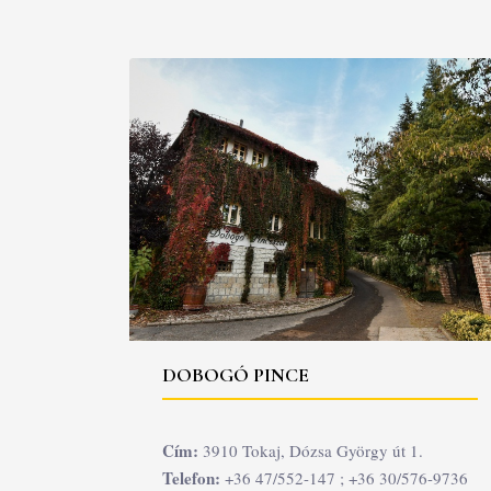
DOBOGÓ PINCE
Cím:
3910 Tokaj, Dózsa György út 1.
Telefon:
+36 47/552-147 ; +36 30/576-9736