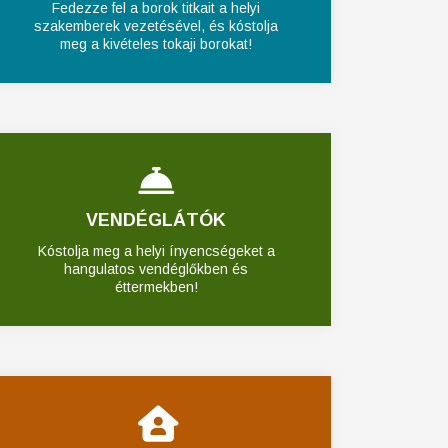
Fedezze fel a borok titkait a helyi
szakemberek vezetésével, és kóstolja
meg a kivételes tokaji borokat!
VENDÉGLÁTÓK
Kóstolja meg a helyi ínyencségeket a
hangulatos vendéglőkben és
éttermekben!