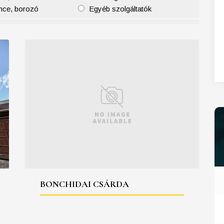
nce, borozó
Egyéb szolgáltatók
27
28
29
30
31
BONCHIDAI CSÁRDA