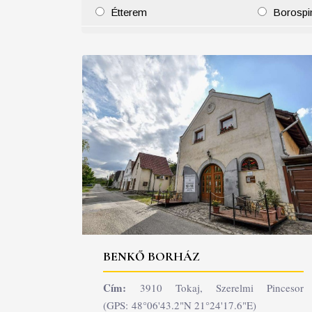
Étterem
Borospi
25
26
27
28
29
30
31
29
30
BENKŐ BORHÁZ
Cím:
3910 Tokaj, Szerelmi Pincesor
(GPS: 48°06'43.2"N 21°24'17.6"E)