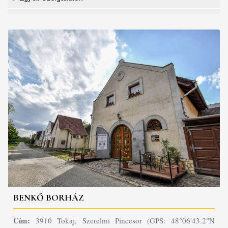
BENKŐ BORHÁZ
Cím:
3910 Tokaj, Szerelmi Pincesor (GPS: 48°06'43.2"N