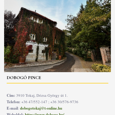
DOBOGÓ PINCE
Cím:
3910 Tokaj, Dózsa György út 1.
Telefon:
+36 47/552-147 ; +36 30/576-9736
E-mail
dobogotokaj@t-online.hu
:
Weboldal:
https://www.dobogo.hu/