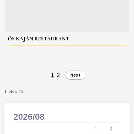
ŐS KAJÁN RESTAURANT
1
2
Next
1. oldal / 2
2026/08
202
5
1
2