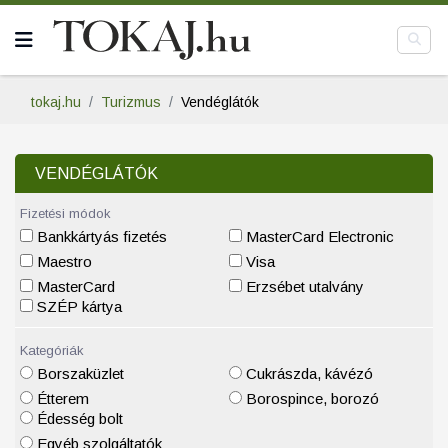
tokaj.hu
Turizmus
Vendéglátók
VENDÉGLÁTÓK
Fizetési módok
Bankkártyás fizetés
MasterCard Electronic
Maestro
Visa
MasterCard
Erzsébet utalvány
SZÉP kártya
Kategóriák
Borszaküzlet
Cukrászda, kávézó
Étterem
Borospince, borozó
Édesség bolt
Egyéb szolgáltatók