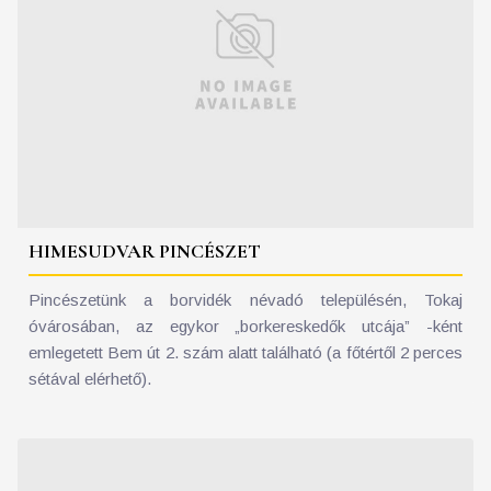
HIMESUDVAR PINCÉSZET
Pincészetünk a borvidék névadó településén, Tokaj
óvárosában, az egykor „borkereskedők utcája” -ként
emlegetett Bem út 2. szám alatt található (a főtértől 2 perces
sétával elérhető).