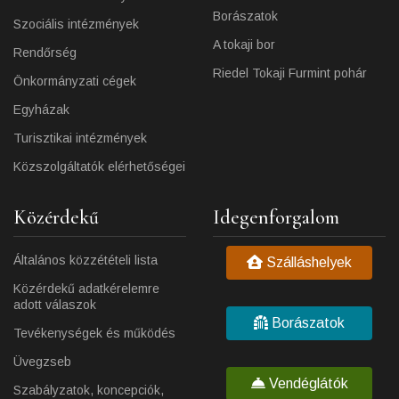
Borászatok
Szociális intézmények
A tokaji bor
Rendőrség
Riedel Tokaji Furmint pohár
Önkormányzati cégek
Egyházak
Turisztikai intézmények
Közszolgáltatók elérhetőségei
Közérdekű
Idegenforgalom
Általános közzétételi lista
Szálláshelyek
Közérdekű adatkérelemre
adott válaszok
Borászatok
Tevékenységek és működés
Üvegzseb
Vendéglátók
Szabályzatok, koncepciók,