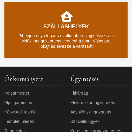
SZÁLLÁSHELYEK
Pihenjen egy elegáns szállodában, vagy élvezze a
vidéki hangulatot egy vendégházban. Válassza
Tokajt és élvezze a varázsát!
Önkormányzat
Ügyintézés
Polgármester
Titkárság
Alpolgármester
Elektronikus ügyintézés
Képviselő testület
Anyakönyvi igazgatás
Testületi ülések
Szociális ügyek
Rendeletek
Kereskedelmi igazgatás és