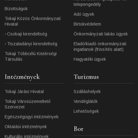
telepengedély
Bizottságok
Adó ügyek
Tokaji Közös Önkormányzati
Hivatal
Birtokvédelem
Csobaji kirendeltség
Önkormányzati lakás ügyek
Tiszaladányi kirendeltség
Eladó/kiadó önkormányzati
ingatlanok (frissítés alatt)
Tokaji Többcélú Kistérségi
Társulás
Hagyatéki ügyek
Intézmények
Turizmus
Tokaji Járási Hivatal
Szálláshelyek
Tokaji Városüzemeltető
Vendéglátók
Szervezet
Lehetőségek
Egészségügyi intézmények
Oktatási intézmények
Bor
Kulturális intézmények