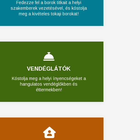
Fedezze fel a borok titkait a helyi
szakemberek vezetésével, és kóstolja
meg a kivételes tokaji borokat!
VENDÉGLÁTÓK
Kóstolja meg a helyi ínyencségeket a
hangulatos vendéglőkben és
éttermekben!