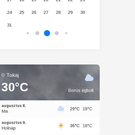
24
25
26
27
28
29
30
28
29
30
31
Tokaj
30°C
Borús égbolt
augusztus 8.
29°C
18°C
Ma
augusztus 9.
36°C
18°C
Holnap