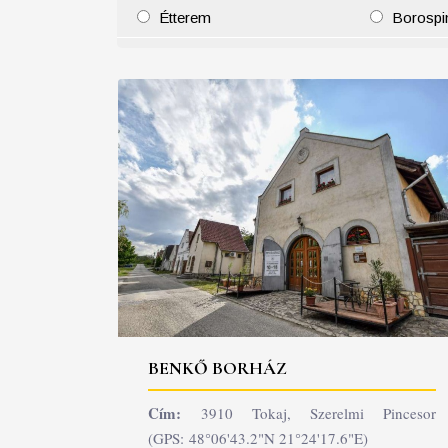
Étterem
Borospi
25
26
27
28
29
30
31
29
30
BENKŐ BORHÁZ
Cím:
3910 Tokaj, Szerelmi Pincesor
(GPS: 48°06'43.2"N 21°24'17.6"E)