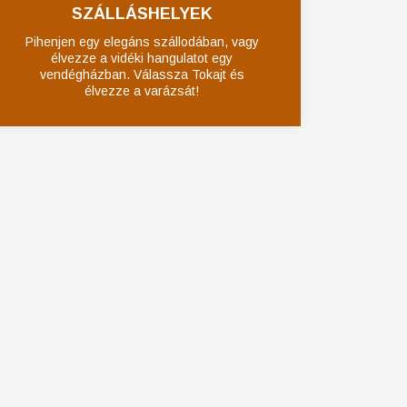
SZÁLLÁSHELYEK
Pihenjen egy elegáns szállodában, vagy
élvezze a vidéki hangulatot egy
vendégházban. Válassza Tokajt és
élvezze a varázsát!