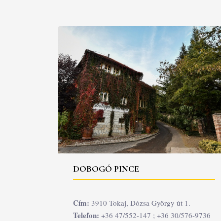
DOBOGÓ PINCE
Cím:
3910 Tokaj, Dózsa György út 1.
Telefon:
+36 47/552-147 ; +36 30/576-9736