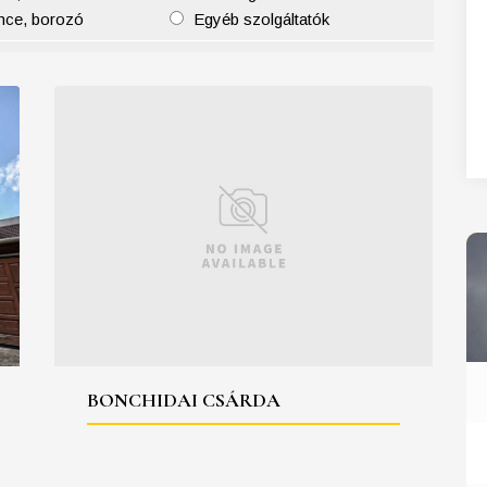
nce, borozó
Egyéb szolgáltatók
27
28
29
30
31
BONCHIDAI CSÁRDA