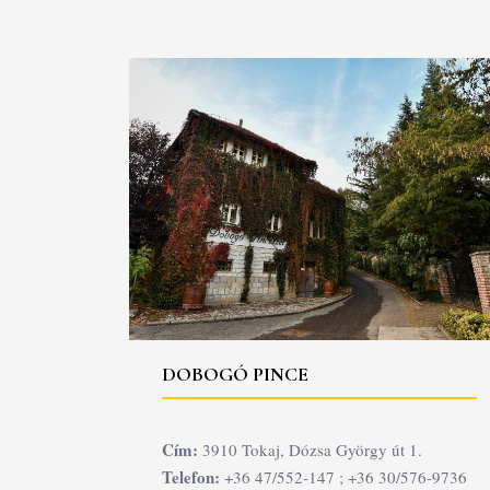
DOBOGÓ PINCE
Cím:
3910 Tokaj, Dózsa György út 1.
Telefon:
+36 47/552-147 ; +36 30/576-9736