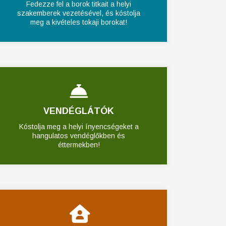
Fedezze fel a borok titkait a helyi
szakemberek vezetésével, és kóstolja
meg a kivételes tokaji borokat!
VENDÉGLÁTÓK
Kóstolja meg a helyi ínyencségeket a
hangulatos vendéglőkben és
éttermekben!