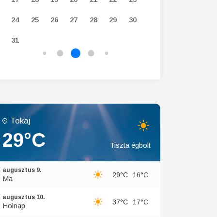
24
25
26
27
28
29
30
28
29
30
31
Tokaj
29°C
Tiszta égbolt
augusztus 9.
29°C
16°C
Ma
augusztus 10.
37°C
17°C
Holnap