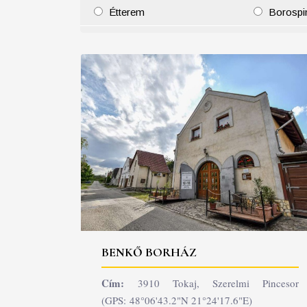
Étterem
Borospi
25
26
27
28
29
30
31
29
30
BENKŐ BORHÁZ
Cím:
3910 Tokaj, Szerelmi Pincesor
(GPS: 48°06'43.2"N 21°24'17.6"E)