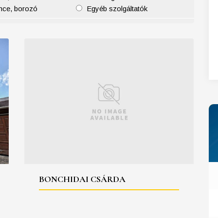
nce, borozó
Egyéb szolgáltatók
27
28
29
30
31
BONCHIDAI CSÁRDA