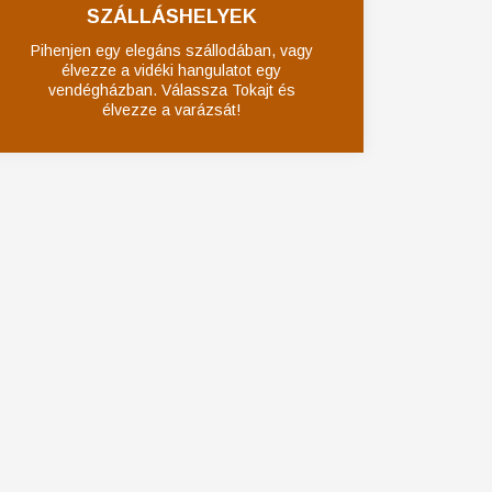
SZÁLLÁSHELYEK
Pihenjen egy elegáns szállodában, vagy
élvezze a vidéki hangulatot egy
vendégházban. Válassza Tokajt és
élvezze a varázsát!