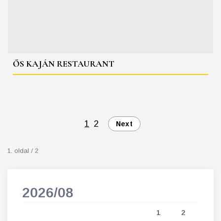
ŐS KAJÁN RESTAURANT
1
2
Next
1. oldal / 2
2026/08
202
5
1
2