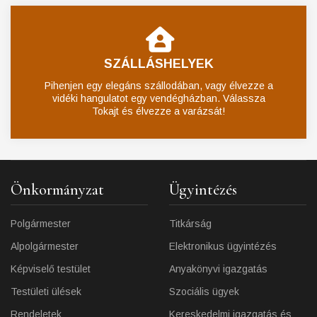
SZÁLLÁSHELYEK
Pihenjen egy elegáns szállodában, vagy élvezze a
vidéki hangulatot egy vendégházban. Válassza
Tokajt és élvezze a varázsát!
Önkormányzat
Ügyintézés
Polgármester
Titkárság
Alpolgármester
Elektronikus ügyintézés
Képviselő testület
Anyakönyvi igazgatás
Testületi ülések
Szociális ügyek
Rendeletek
Kereskedelmi igazgatás és