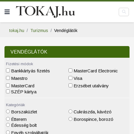
tokaj.hu
Turizmus
Vendéglátók
VENDÉGLÁTÓK
Fizetési módok
Bankkártyás fizetés
MasterCard Electronic
Maestro
Visa
MasterCard
Erzsébet utalvány
SZÉP kártya
Kategóriák
Borszaküzlet
Cukrászda, kávézó
Étterem
Borospince, borozó
Édesség bolt
Egyéb szolgáltatók