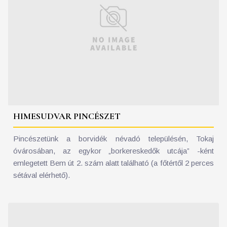
HIMESUDVAR PINCÉSZET
Pincészetünk a borvidék névadó településén, Tokaj
óvárosában, az egykor „borkereskedők utcája” -ként
emlegetett Bem út 2. szám alatt található (a főtértől 2 perces
sétával elérhető).