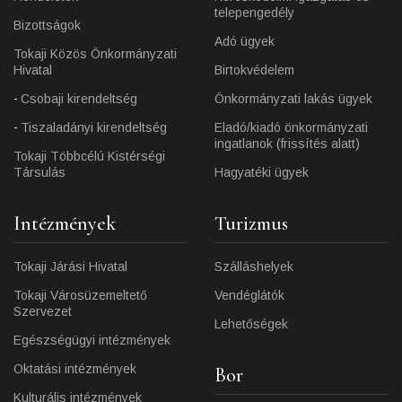
telepengedély
Bizottságok
Adó ügyek
Tokaji Közös Önkormányzati
Hivatal
Birtokvédelem
Csobaji kirendeltség
Önkormányzati lakás ügyek
Tiszaladányi kirendeltség
Eladó/kiadó önkormányzati
ingatlanok (frissítés alatt)
Tokaji Többcélú Kistérségi
Társulás
Hagyatéki ügyek
Intézmények
Turizmus
Tokaji Járási Hivatal
Szálláshelyek
Tokaji Városüzemeltető
Vendéglátók
Szervezet
Lehetőségek
Egészségügyi intézmények
Oktatási intézmények
Bor
Kulturális intézmények