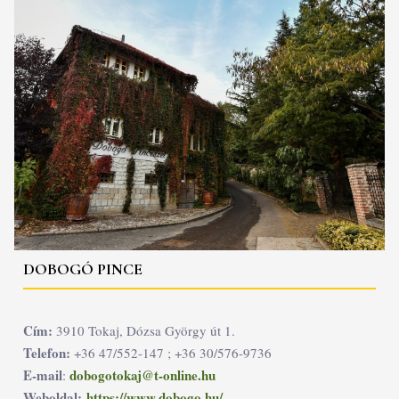
DOBOGÓ PINCE
Cím:
3910 Tokaj, Dózsa György út 1.
Telefon:
+36 47/552-147 ; +36 30/576-9736
E-mail
dobogotokaj@t-online.hu
:
Weboldal:
https://www.dobogo.hu/