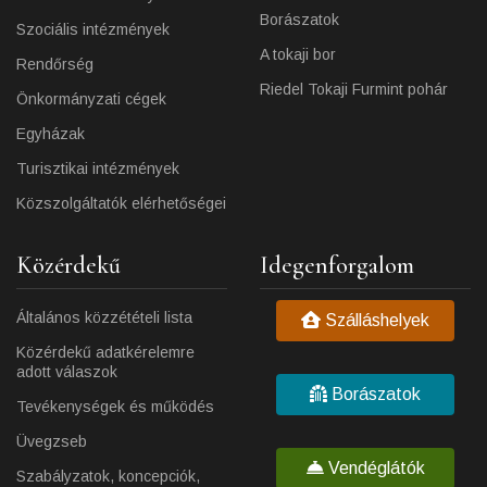
Borászatok
Szociális intézmények
A tokaji bor
Rendőrség
Riedel Tokaji Furmint pohár
Önkormányzati cégek
Egyházak
Turisztikai intézmények
Közszolgáltatók elérhetőségei
Közérdekű
Idegenforgalom
Általános közzétételi lista
Szálláshelyek
Közérdekű adatkérelemre
adott válaszok
Borászatok
Tevékenységek és működés
Üvegzseb
Vendéglátók
Szabályzatok, koncepciók,