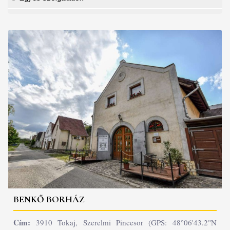
BENKŐ BORHÁZ
Cím:
3910 Tokaj, Szerelmi Pincesor (GPS: 48°06'43.2"N