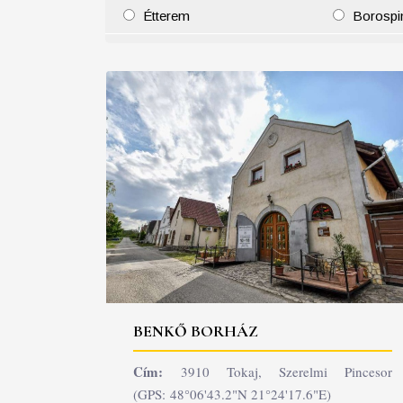
Étterem
Borospi
25
26
27
28
29
30
31
29
30
BENKŐ BORHÁZ
Cím:
3910 Tokaj, Szerelmi Pincesor
(GPS: 48°06'43.2"N 21°24'17.6"E)