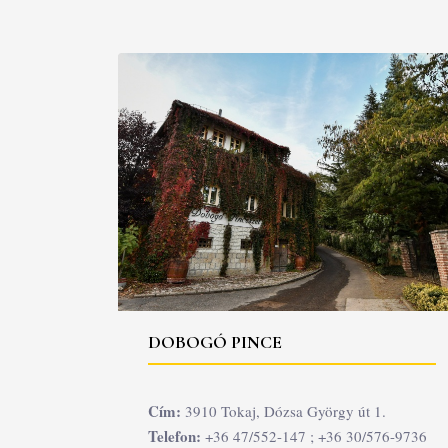
DOBOGÓ PINCE
Cím:
3910 Tokaj, Dózsa György út 1.
Telefon:
+36 47/552-147 ; +36 30/576-9736