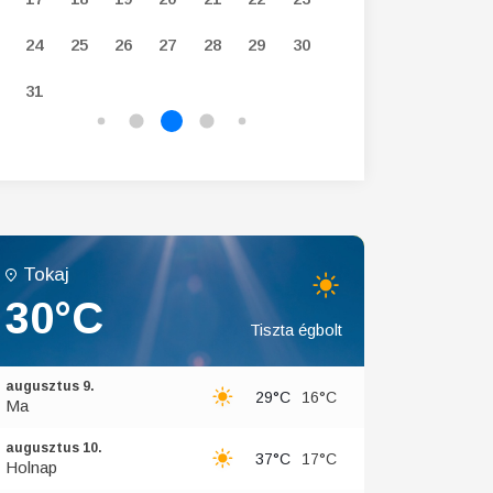
24
25
26
27
28
29
30
28
29
30
31
Tokaj
30°C
Tiszta égbolt
augusztus 9.
29°C
16°C
Ma
augusztus 10.
37°C
17°C
Holnap