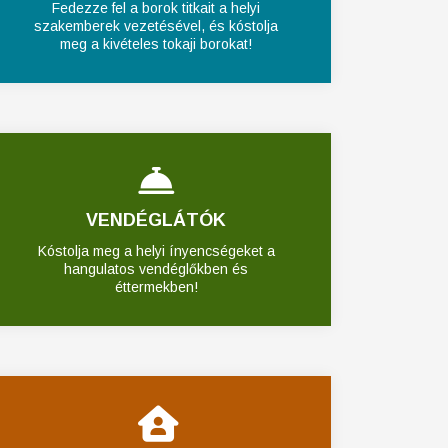
Fedezze fel a borok titkait a helyi
szakemberek vezetésével, és kóstolja
meg a kivételes tokaji borokat!
VENDÉGLÁTÓK
Kóstolja meg a helyi ínyencségeket a
hangulatos vendéglőkben és
éttermekben!