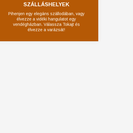
SZÁLLÁSHELYEK
Pihenjen egy elegáns szállodában, vagy
élvezze a vidéki hangulatot egy
vendégházban. Válassza Tokajt és
élvezze a varázsát!