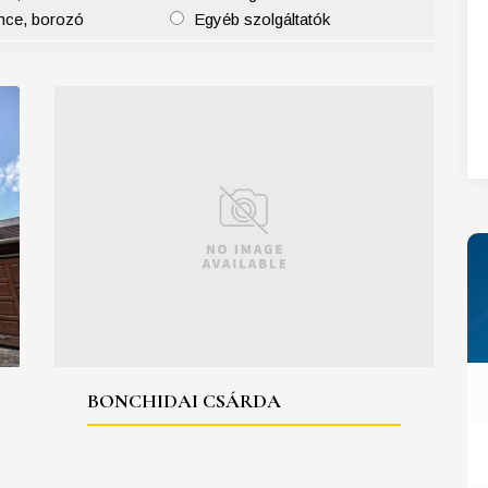
nce, borozó
Egyéb szolgáltatók
27
28
29
30
31
BONCHIDAI CSÁRDA