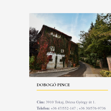
DOBOGÓ PINCE
Cím:
3910 Tokaj, Dózsa György út 1.
Telefon:
+36 47/552-147 ; +36 30/576-9736