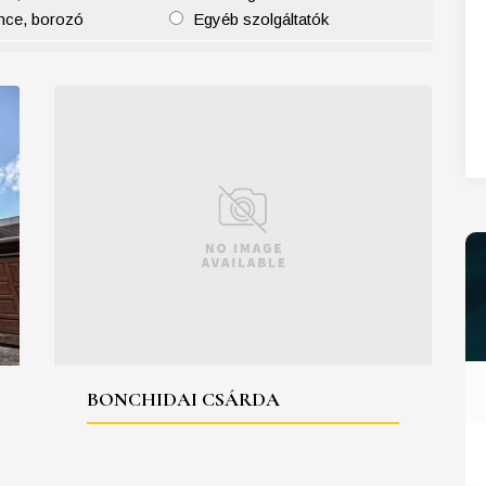
nce, borozó
Egyéb szolgáltatók
27
28
29
30
31
BONCHIDAI CSÁRDA