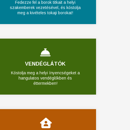
Fedezze fel a borok titkait a helyi
szakemberek vezetésével, és kóstolja
meg a kivételes tokaji borokat!
VENDÉGLÁTÓK
Kóstolja meg a helyi ínyencségeket a
hangulatos vendéglőkben és
éttermekben!