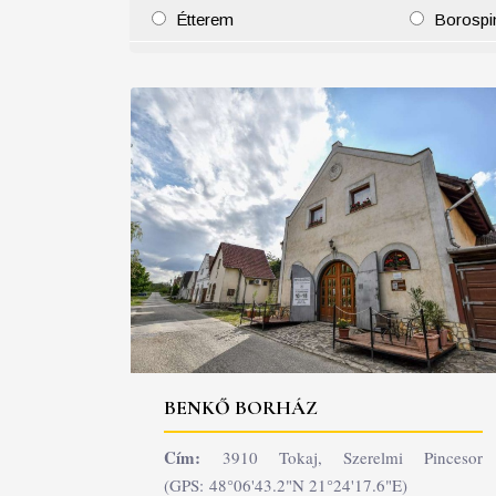
Étterem
Borospi
25
26
27
28
29
30
31
29
30
BENKŐ BORHÁZ
Cím:
3910 Tokaj, Szerelmi Pincesor
(GPS: 48°06'43.2"N 21°24'17.6"E)