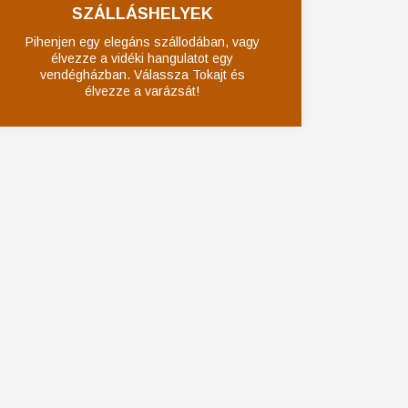
SZÁLLÁSHELYEK
Pihenjen egy elegáns szállodában, vagy
élvezze a vidéki hangulatot egy
vendégházban. Válassza Tokajt és
élvezze a varázsát!