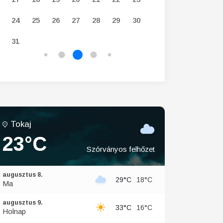
24
25
26
27
28
29
30
28
29
30
31
Tokaj
23°C
Szórványos felhőzet
augusztus 8.
29°C
18°C
Ma
augusztus 9.
33°C
16°C
Holnap