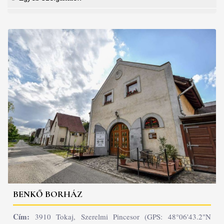
BENKŐ BORHÁZ
Cím:
3910 Tokaj, Szerelmi Pincesor (GPS: 48°06'43.2"N