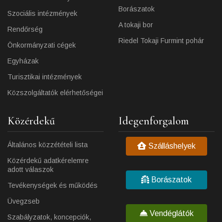
Borászatok
Szociális intézmények
A tokaji bor
Rendőrség
Riedel Tokaji Furmint pohár
Önkormányzati cégek
Egyházak
Turisztikai intézmények
Közszolgáltatók elérhetőségei
Közérdekű
Idegenforgalom
Általános közzétételi lista
Szálláshelyek
Közérdekű adatkérelemre
adott válaszok
Borászatok
Tevékenységek és működés
Üvegzseb
Vendéglátók
Szabályzatok, koncepciók,