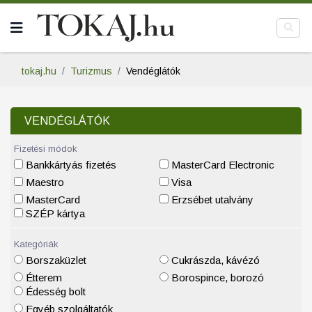
tokaj.hu
Turizmus
Vendéglátók
VENDÉGLÁTÓK
Fizetési módok
Bankkártyás fizetés
MasterCard Electronic
Maestro
Visa
MasterCard
Erzsébet utalvány
SZÉP kártya
Kategóriák
Borszaküzlet
Cukrászda, kávézó
Étterem
Borospince, borozó
Édesség bolt
Egyéb szolgáltatók