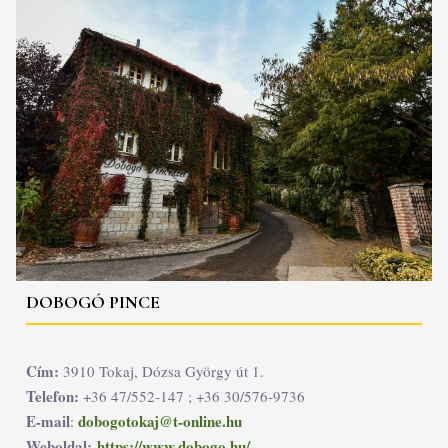
DOBOGÓ PINCE
Cím:
3910 Tokaj, Dózsa György út 1.
Telefon:
+36 47/552-147 ; +36 30/576-9736
E-mail
dobogotokaj@t-online.hu
:
Weboldal:
https://www.dobogo.hu/