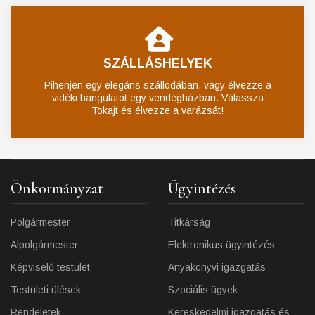
SZÁLLÁSHELYEK
Pihenjen egy elegáns szállodában, vagy élvezze a
vidéki hangulatot egy vendégházban. Válassza
Tokajt és élvezze a varázsát!
Önkormányzat
Ügyintézés
Polgármester
Titkárság
Alpolgármester
Elektronikus ügyintézés
Képviselő testület
Anyakönyvi igazgatás
Testületi ülések
Szociális ügyek
Rendeletek
Kereskedelmi igazgatás és