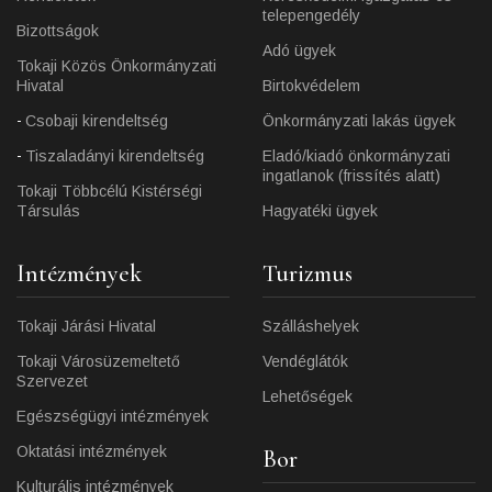
telepengedély
Bizottságok
Adó ügyek
Tokaji Közös Önkormányzati
Hivatal
Birtokvédelem
Csobaji kirendeltség
Önkormányzati lakás ügyek
Tiszaladányi kirendeltség
Eladó/kiadó önkormányzati
ingatlanok (frissítés alatt)
Tokaji Többcélú Kistérségi
Társulás
Hagyatéki ügyek
Intézmények
Turizmus
Tokaji Járási Hivatal
Szálláshelyek
Tokaji Városüzemeltető
Vendéglátók
Szervezet
Lehetőségek
Egészségügyi intézmények
Oktatási intézmények
Bor
Kulturális intézmények