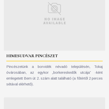
HIMESUDVAR PINCÉSZET
Pincészetünk a borvidék névadó településén, Tokaj
óvárosában, az egykor „borkereskedők utcája” -ként
emlegetett Bem út 2. szám alatt található (a főtértől 2 perces
sétával elérhető).