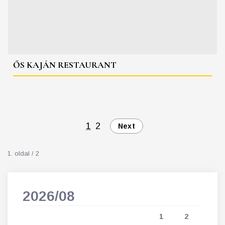
ŐS KAJÁN RESTAURANT
1
2
Next
1. oldal / 2
2026/08
202
5
1
2