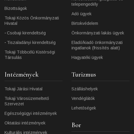
telepengedély
Bizottságok
Adó ügyek
Tokaji Közös Önkormányzati
Hivatal
Birtokvédelem
Csobaji kirendeltség
Önkormányzati lakás ügyek
Tiszaladányi kirendeltség
Eladó/kiadó önkormányzati
ingatlanok (frissítés alatt)
Tokaji Többcélú Kistérségi
Társulás
Hagyatéki ügyek
Intézmények
Turizmus
Tokaji Járási Hivatal
Szálláshelyek
Tokaji Városüzemeltető
Vendéglátók
Szervezet
Lehetőségek
Egészségügyi intézmények
Oktatási intézmények
Bor
Kulturális intézmények