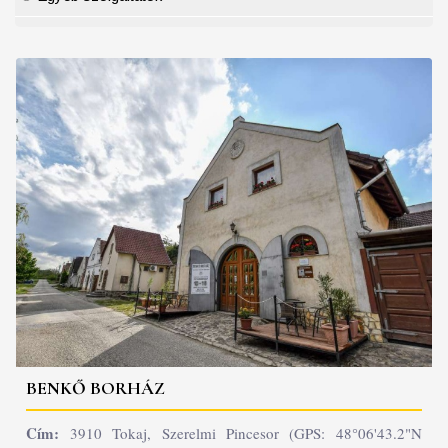
BENKŐ BORHÁZ
Cím:
3910 Tokaj, Szerelmi Pincesor (GPS: 48°06'43.2"N