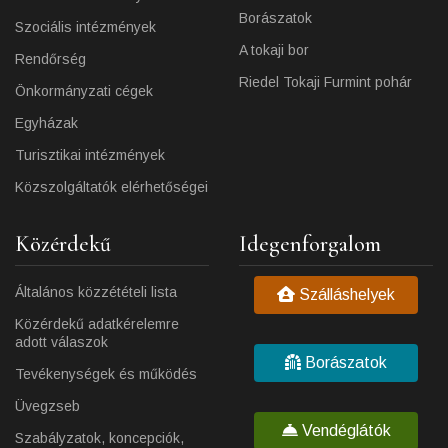
Borászatok
Szociális intézmények
A tokaji bor
Rendőrség
Riedel Tokaji Furmint pohár
Önkormányzati cégek
Egyházak
Turisztikai intézmények
Közszolgáltatók elérhetőségei
Közérdekű
Idegenforgalom
Általános közzétételi lista
Szálláshelyek
Közérdekű adatkérelemre
adott válaszok
Borászatok
Tevékenységek és működés
Üvegzseb
Vendéglátók
Szabályzatok, koncepciók,