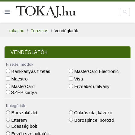
tokaj.hu
Turizmus
Vendéglátók
VENDÉGLÁTÓK
Fizetési módok
Bankkártyás fizetés
MasterCard Electronic
Maestro
Visa
MasterCard
Erzsébet utalvány
SZÉP kártya
Kategóriák
Borszaküzlet
Cukrászda, kávézó
Étterem
Borospince, borozó
Édesség bolt
Egyéb szolgáltatók