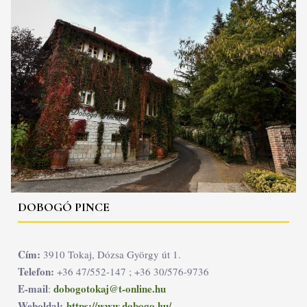
DOBOGÓ PINCE
Cím:
3910 Tokaj, Dózsa György út 1.
Telefon:
+36 47/552-147 ; +36 30/576-9736
E-mail
dobogotokaj@t-online.hu
:
Weboldal:
https://www.dobogo.hu/