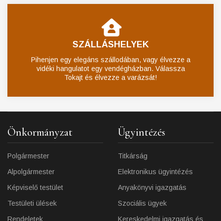
SZÁLLÁSHELYEK
Pihenjen egy elegáns szállodában, vagy élvezze a
vidéki hangulatot egy vendégházban. Válassza
Tokajt és élvezze a varázsát!
Önkormányzat
Ügyintézés
Polgármester
Titkárság
Alpolgármester
Elektronikus ügyintézés
Képviselő testület
Anyakönyvi igazgatás
Testületi ülések
Szociális ügyek
Rendeletek
Kereskedelmi igazgatás és