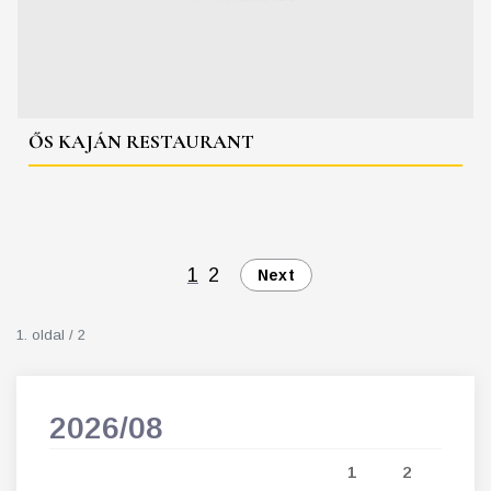
ŐS KAJÁN RESTAURANT
1
2
Next
1. oldal / 2
2026/08
202
5
1
2