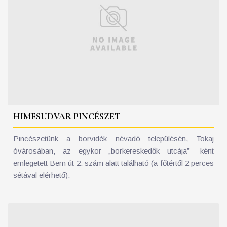
HIMESUDVAR PINCÉSZET
Pincészetünk a borvidék névadó településén, Tokaj
óvárosában, az egykor „borkereskedők utcája” -ként
emlegetett Bem út 2. szám alatt található (a főtértől 2 perces
sétával elérhető).