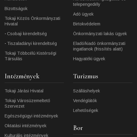
telepengedély
Bizottságok
Adó ügyek
Tokaji Közös Önkormányzati
Hivatal
Birtokvédelem
Csobaji kirendeltség
Önkormányzati lakás ügyek
Tiszaladányi kirendeltség
Eladó/kiadó önkormányzati
ingatlanok (frissítés alatt)
Tokaji Többcélú Kistérségi
Társulás
Hagyatéki ügyek
Intézmények
Turizmus
Tokaji Járási Hivatal
Szálláshelyek
Tokaji Városüzemeltető
Vendéglátók
Szervezet
Lehetőségek
Egészségügyi intézmények
Oktatási intézmények
Bor
Kulturális intézmények