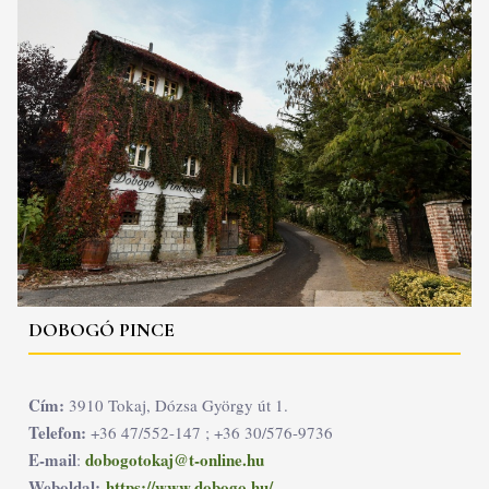
DOBOGÓ PINCE
Cím:
3910 Tokaj, Dózsa György út 1.
Telefon:
+36 47/552-147 ; +36 30/576-9736
E-mail
dobogotokaj@t-online.hu
:
Weboldal:
https://www.dobogo.hu/