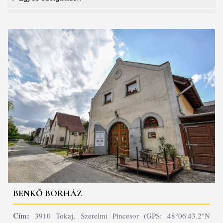
BENKŐ BORHÁZ
Cím:
3910 Tokaj, Szerelmi Pincesor (GPS: 48°06'43.2"N