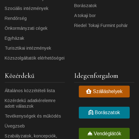
Borászatok
Szociális intézmények
A tokaji bor
Rendőrség
Riedel Tokaji Furmint pohár
Önkormányzati cégek
Egyházak
Turisztikai intézmények
Közszolgáltatók elérhetőségei
Közérdekű
Idegenforgalom
Általános közzétételi lista
Szálláshelyek
Közérdekű adatkérelemre
adott válaszok
Borászatok
Tevékenységek és működés
Üvegzseb
Vendéglátók
Szabályzatok, koncepciók,