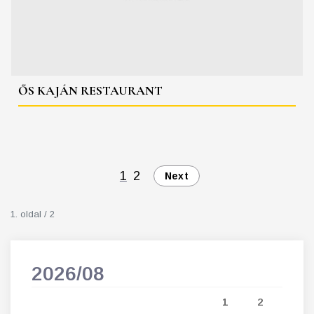
ŐS KAJÁN RESTAURANT
1
2
Next
1. oldal / 2
2026/08
202
5
1
2