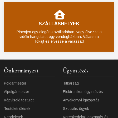
SZÁLLÁSHELYEK
Pihenjen egy elegáns szállodában, vagy élvezze a
vidéki hangulatot egy vendégházban. Válassza
Tokajt és élvezze a varázsát!
Önkormányzat
Ügyintézés
Polgármester
Titkárság
Alpolgármester
Elektronikus ügyintézés
Képviselő testület
Anyakönyvi igazgatás
Testületi ülések
Szociális ügyek
Rendeletek
Kereskedelmi igazgatás és