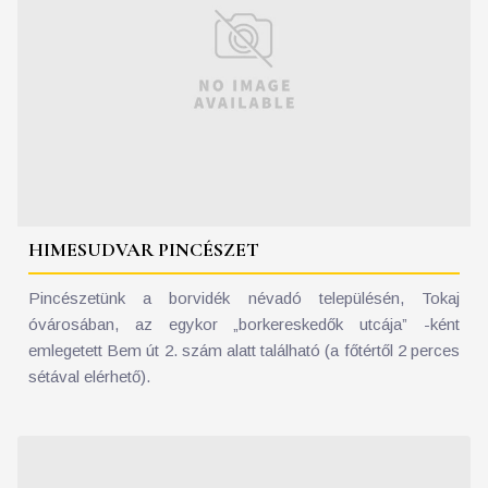
HIMESUDVAR PINCÉSZET
Pincészetünk a borvidék névadó településén, Tokaj
óvárosában, az egykor „borkereskedők utcája” -ként
emlegetett Bem út 2. szám alatt található (a főtértől 2 perces
sétával elérhető).