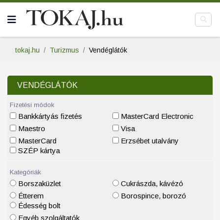
tokaj.hu
Turizmus
Vendéglátók
VENDÉGLÁTÓK
Fizetési módok
Bankkártyás fizetés
MasterCard Electronic
Maestro
Visa
MasterCard
Erzsébet utalvány
SZÉP kártya
Kategóriák
Borszaküzlet
Cukrászda, kávézó
Étterem
Borospince, borozó
Édesség bolt
Egyéb szolgáltatók