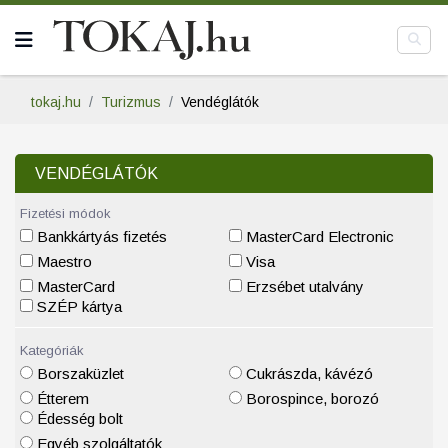
tokaj.hu
Turizmus
Vendéglátók
VENDÉGLÁTÓK
Fizetési módok
Bankkártyás fizetés
MasterCard Electronic
Maestro
Visa
MasterCard
Erzsébet utalvány
SZÉP kártya
Kategóriák
Borszaküzlet
Cukrászda, kávézó
Étterem
Borospince, borozó
Édesség bolt
Egyéb szolgáltatók