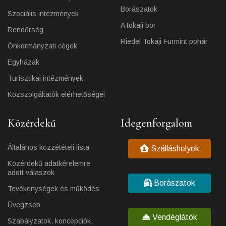
Borászatok
Szociális intézmények
A tokaji bor
Rendőrség
Riedel Tokaji Furmint pohár
Önkormányzati cégek
Egyházak
Turisztikai intézmények
Közszolgáltatók elérhetőségei
Közérdekű
Idegenforgalom
Általános közzétételi lista
Szálláshelyek
Közérdekű adatkérelemre
adott válaszok
Borászatok
Tevékenységek és működés
Üvegzseb
Vendéglátók
Szabályzatok, koncepciók,