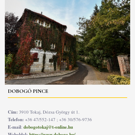
DOBOGÓ PINCE
Cím:
3910 Tokaj, Dózsa György út 1.
Telefon:
+36 47/552-147 ; +36 30/576-9736
E-mail
dobogotokaj@t-online.hu
:
Weboldal:
https://www.dobogo.hu/