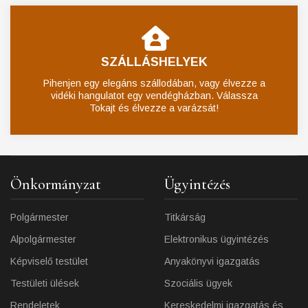
SZÁLLÁSHELYEK
Pihenjen egy elegáns szállodában, vagy élvezze a
vidéki hangulatot egy vendégházban. Válassza
Tokajt és élvezze a varázsát!
Önkormányzat
Ügyintézés
Polgármester
Titkárság
Alpolgármester
Elektronikus ügyintézés
Képviselő testület
Anyakönyvi igazgatás
Testületi ülések
Szociális ügyek
Rendeletek
Kereskedelmi igazgatás és