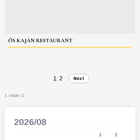
ŐS KAJÁN RESTAURANT
1
2
Next
1. oldal / 2
2026/08
202
5
1
2