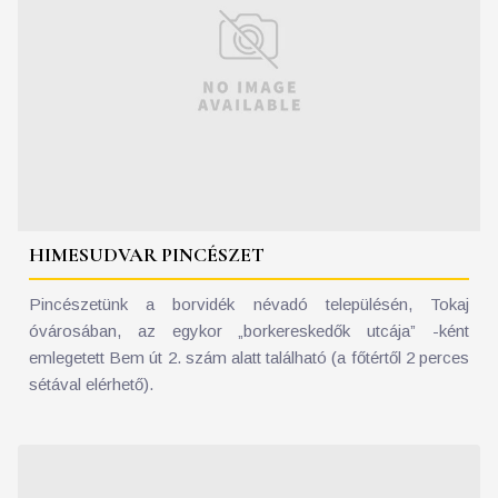
HIMESUDVAR PINCÉSZET
Pincészetünk a borvidék névadó településén, Tokaj
óvárosában, az egykor „borkereskedők utcája” -ként
emlegetett Bem út 2. szám alatt található (a főtértől 2 perces
sétával elérhető).