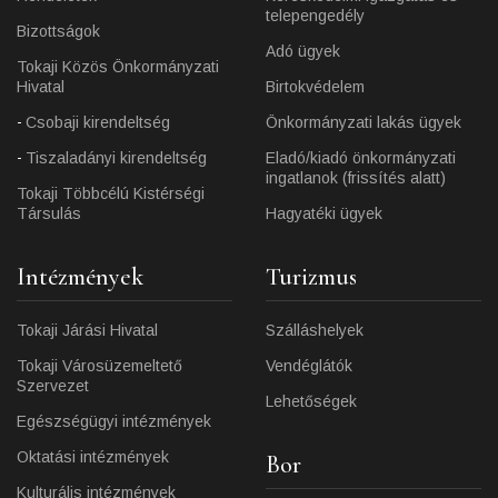
telepengedély
Bizottságok
Adó ügyek
Tokaji Közös Önkormányzati
Hivatal
Birtokvédelem
Csobaji kirendeltség
Önkormányzati lakás ügyek
Tiszaladányi kirendeltség
Eladó/kiadó önkormányzati
ingatlanok (frissítés alatt)
Tokaji Többcélú Kistérségi
Társulás
Hagyatéki ügyek
Intézmények
Turizmus
Tokaji Járási Hivatal
Szálláshelyek
Tokaji Városüzemeltető
Vendéglátók
Szervezet
Lehetőségek
Egészségügyi intézmények
Oktatási intézmények
Bor
Kulturális intézmények