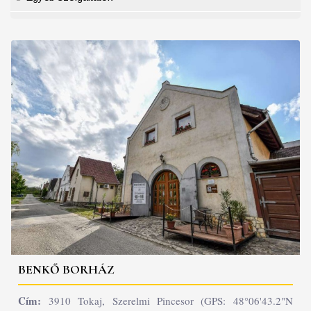
BENKŐ BORHÁZ
Cím:
3910 Tokaj, Szerelmi Pincesor (GPS: 48°06'43.2"N