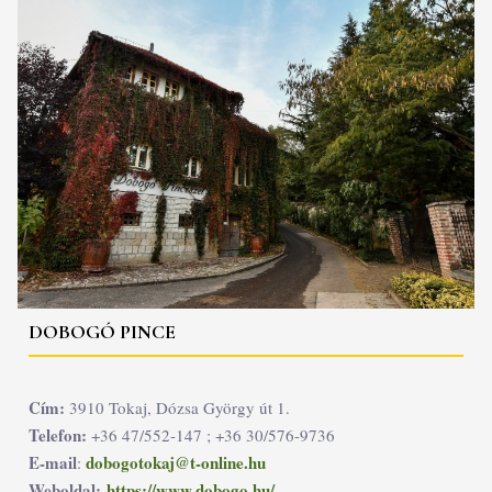
DOBOGÓ PINCE
Cím:
3910 Tokaj, Dózsa György út 1.
Telefon:
+36 47/552-147 ; +36 30/576-9736
E-mail
dobogotokaj@t-online.hu
:
Weboldal:
https://www.dobogo.hu/