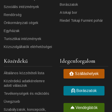
Borászatok
Szociális intézmények
A tokaji bor
Rendőrség
Riedel Tokaji Furmint pohár
Önkormányzati cégek
Egyházak
Turisztikai intézmények
Közszolgáltatók elérhetőségei
Közérdekű
Idegenforgalom
Általános közzétételi lista
Szálláshelyek
Közérdekű adatkérelemre
adott válaszok
Borászatok
Tevékenységek és működés
Üvegzseb
Vendéglátók
Szabályzatok, koncepciók,