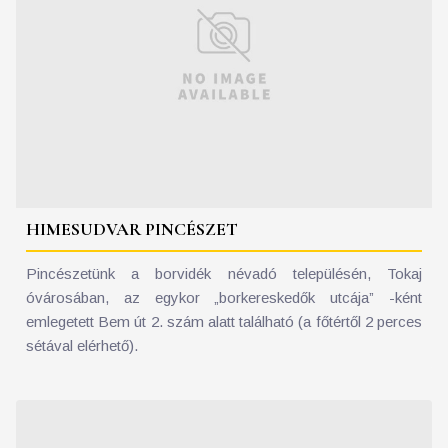
HIMESUDVAR PINCÉSZET
Pincészetünk a borvidék névadó településén, Tokaj
óvárosában, az egykor „borkereskedők utcája” -ként
emlegetett Bem út 2. szám alatt található (a főtértől 2 perces
sétával elérhető).