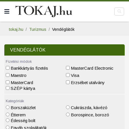
tokaj.hu
Turizmus
Vendéglátók
VENDÉGLÁTÓK
Fizetési módok
Bankkártyás fizetés
MasterCard Electronic
Maestro
Visa
MasterCard
Erzsébet utalvány
SZÉP kártya
Kategóriák
Borszaküzlet
Cukrászda, kávézó
Étterem
Borospince, borozó
Édesség bolt
Egyéb szolgáltatók