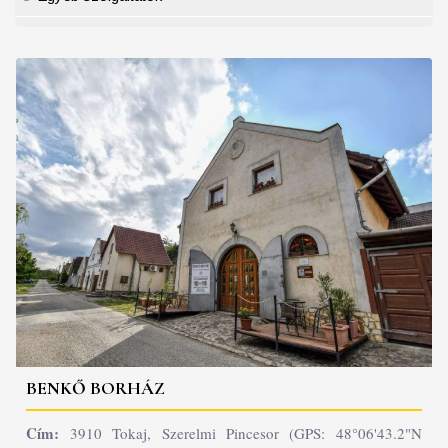
BENKŐ BORHÁZ
Cím:
3910 Tokaj, Szerelmi Pincesor (GPS: 48°06'43.2"N