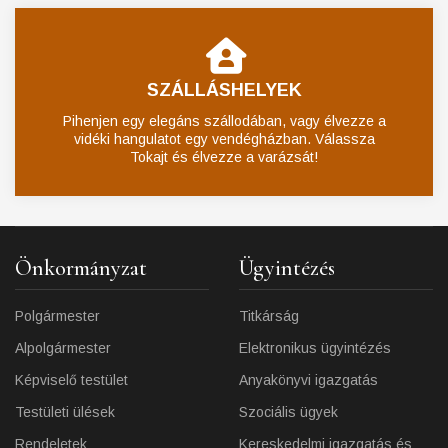
SZÁLLÁSHELYEK
Pihenjen egy elegáns szállodában, vagy élvezze a
vidéki hangulatot egy vendégházban. Válassza
Tokajt és élvezze a varázsát!
Önkormányzat
Ügyintézés
Polgármester
Titkárság
Alpolgármester
Elektronikus ügyintézés
Képviselő testület
Anyakönyvi igazgatás
Testületi ülések
Szociális ügyek
Rendeletek
Kereskedelmi igazgatás és