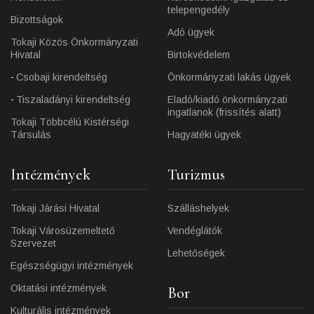
telepengedély
Bizottságok
Adó ügyek
Tokaji Közös Önkormányzati
Hivatal
Birtokvédelem
Csobaji kirendeltség
Önkormányzati lakás ügyek
Tiszaladányi kirendeltség
Eladó/kiadó önkormányzati
ingatlanok (frissítés alatt)
Tokaji Többcélú Kistérségi
Társulás
Hagyatéki ügyek
Intézmények
Turizmus
Tokaji Járási Hivatal
Szálláshelyek
Tokaji Városüzemeltető
Vendéglátók
Szervezet
Lehetőségek
Egészségügyi intézmények
Oktatási intézmények
Bor
Kulturális intézmények