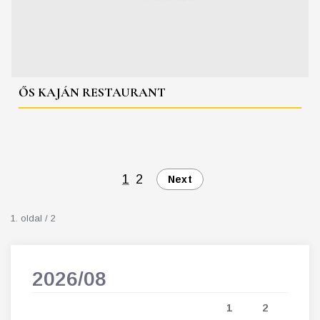
ŐS KAJÁN RESTAURANT
1
2
Next
1. oldal / 2
2026/08
202
5
1
2